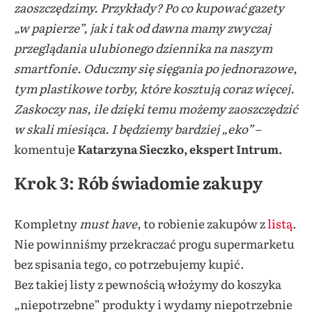
zaoszczędzimy. Przykłady? Po co kupować gazety
„w papierze”, jak i tak od dawna mamy zwyczaj
przeglądania ulubionego dziennika na naszym
smartfonie. Oduczmy się sięgania po jednorazowe,
tym plastikowe torby, które kosztują coraz więcej.
Zaskoczy nas, ile dzięki temu możemy zaoszczędzić
w skali miesiąca. I będziemy bardziej „eko”
–
komentuje
Katarzyna Sieczko, ekspert Intrum.
Krok 3: Rób świadomie zakupy
Kompletny
must have
, to robienie zakupów z
listą
.
Nie powinniśmy przekraczać progu supermarketu
bez spisania tego, co potrzebujemy kupić.
Bez takiej listy z pewnością włożymy do koszyka
„niepotrzebne” produkty i wydamy niepotrzebnie