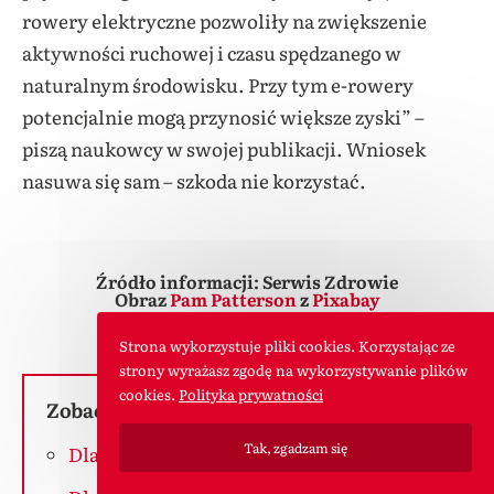
rowery elektryczne pozwoliły na zwiększenie
aktywności ruchowej i czasu spędzanego w
naturalnym środowisku. Przy tym e-rowery
potencjalnie mogą przynosić większe zyski” –
piszą naukowcy w swojej publikacji. Wniosek
nasuwa się sam – szkoda nie korzystać.
Źródło informacji: Serwis Zdrowie
Obraz
Pam Patterson
z
Pixabay
Strona wykorzystuje pliki cookies. Korzystając ze
strony wyrażasz zgodę na wykorzystywanie plików
cookies.
Polityka prywatności
Zobacz inne wpisy o tej tematyce:
Tak, zgadzam się
Dlaczego warto jeździć na rowerze?