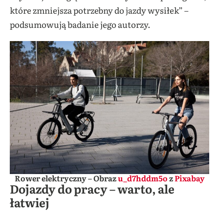
które zmniejsza potrzebny do jazdy wysiłek” –
podsumowują badanie jego autorzy.
Rower elektryczny – Obraz
u_d7hddm5o
z
Pixabay
Dojazdy do pracy – warto, ale
łatwiej