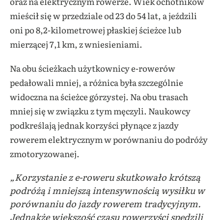
oraz na elektrycznym rowerze. Wiek ochotników
mieścił się w przedziale od 23 do 54 lat, a jeździli
oni po 8,2-kilometrowej płaskiej ścieżce lub
mierzącej 7,1 km, z wniesieniami.
Na obu ścieżkach użytkownicy e-rowerów
pedałowali mniej, a różnica była szczególnie
widoczna na ścieżce górzystej. Na obu trasach
mniej się w związku z tym męczyli. Naukowcy
podkreślają jednak korzyści płynące z jazdy
rowerem elektrycznym w porównaniu do podróży
zmotoryzowanej.
„Korzystanie z e-roweru skutkowało krótszą
podróżą i mniejszą intensywnością wysiłku w
porównaniu do jazdy rowerem tradycyjnym.
Jednakże większość czasu rowerzyści spędzili