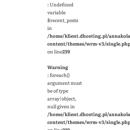
: Undefined
variable
$recent_posts
in
/home/klient.dhosting.pl/annakol
content/themes/wrm-v3/single.ph
on line
239
Warning
: foreach()
argument must
be of type
array|object,
null given in
/home/klient.dhosting.pl/annakol
content/themes/wrm-v3/single.ph
on line
239