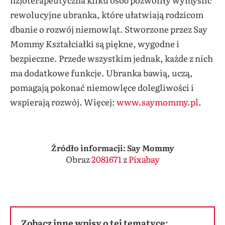
rewolucyjne ubranka, które ułatwiają rodzicom
dbanie o rozwój niemowląt. Stworzone przez Say
Mommy Kształciałki są piękne, wygodne i
bezpieczne. Przede wszystkim jednak, każde z nich
ma dodatkowe funkcje. Ubranka bawią, uczą,
pomagają pokonać niemowlęce dolegliwości i
wspierają rozwój. Więcej:
www.saymommy.pl
.
Źródło informacji: Say Mommy
Obraz
2081671
z
Pixabay
Zobacz inne wpisy o tej tematyce: