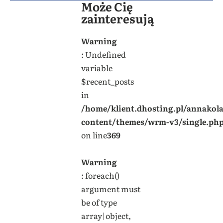
Może Cię
zainteresują
Warning
: Undefined
variable
$recent_posts
in
/home/klient.dhosting.pl/annakol
content/themes/wrm-v3/single.ph
on line
369
Warning
: foreach()
argument must
be of type
array|object,