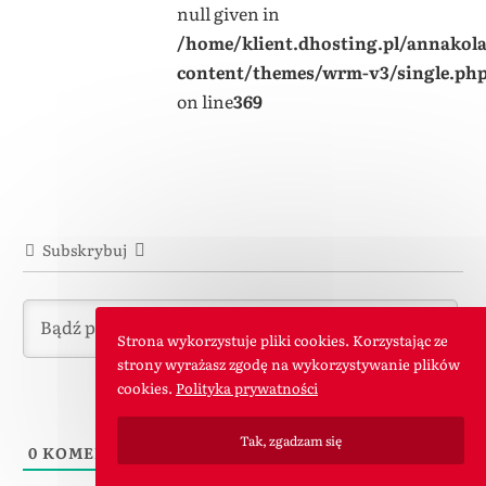
null given in
/home/klient.dhosting.pl/annakol
content/themes/wrm-v3/single.ph
on line
369
Subskrybuj
Strona wykorzystuje pliki cookies. Korzystając ze
strony wyrażasz zgodę na wykorzystywanie plików
cookies.
Polityka prywatności
Tak, zgadzam się
0
KOMENTARZE