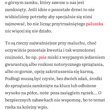
o górnym zamku, który zawsze u nas jest
zamknięty. Jeśli idzie o pozostałe drzwi to nie
widzieliśmy potrzeby aby specjalnie się nimi
zajmować, bo nie licząc przytrzaśniętego
paluszka
nic więcej się nie działo.
To są rzeczy najważniejsze przy maluchu, choć
oczywiście pozostaje kwestia i tak wzmożonej
czujności, bo np.
psie
miski z wsypanym jedzeniem
gwarantują albo rozkosz notorycznego sprzątania,
albo co gorsze, opcję zakrztuszenia się karmą.
Podłogi muszą być czyste, bez dwóch zdań, środki
do sprzątania zamknięte na klucz lub odłożone
wysoko na półce, noże poza zasięgiem rączek… O
bezpiecznych zabawkach nie wspomnę, bo to temat
rzeka na kolejny wpis.