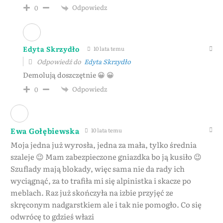
Odpowiedz
0
Edyta Skrzydło
10 lata temu
Odpowiedź do
Edyta Skrzydło
Demolują doszczętnie 😀 😀
Odpowiedz
0
Ewa Gołębiewska
10 lata temu
Moja jedna już wyrosła, jedna za mała, tylko średnia
szaleje 😉 Mam zabezpieczone gniazdka bo ją kusiło 😉
Szuflady mają blokady, więc sama nie da rady ich
wyciągnąć, za to trafiła mi się alpinistka i skacze po
meblach. Raz już skończyła na izbie przyjęć ze
skręconym nadgarstkiem ale i tak nie pomogło. Co się
odwrócę to gdzieś włazi