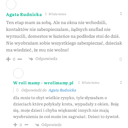
Agata Rudnicka
10 lata temu
Ten etap mam za sobą. Ale na okna nie wchodzili,
kontaktów nie zabezpieczalam, żądnych szuflad nie
wyrzucili, domestos w łazieńce na podłodze stoi do dziś.
Nie wyobrażam sobie wszystkiego zabezpieczać, dzieciak
ma wiedzieć, że mu nie wolno!
Odpowiedz
0
W roli mamy - wrolimamy.pl
10 lata temu
Odpowiedź do
Agata Rudnicka
dla mnie to zbyt wielkie ryzyko, tyle słyszałam o
dzieciach które połykały kreta, wypadały z okien. Boję
się, moje dzieci i chyba większość innych nie mają
wyobrażenia że coś może im zagrażać. Dzieci to żywioł.
Odpowiedz
0