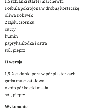
1,5 szklanki startej marchewki
1 cebula pokrojona w drobną kosteczkę
oliwa z oliwek
2 ząbki czosnku
curry
kumin
papryka słodka i ostra
sól, pieprz
II wersja
1,5-2 szklanki pora w pół plasterkach
gałka muszkatałowa
około pół kostki masła
sól, pieprz
Wykonanie