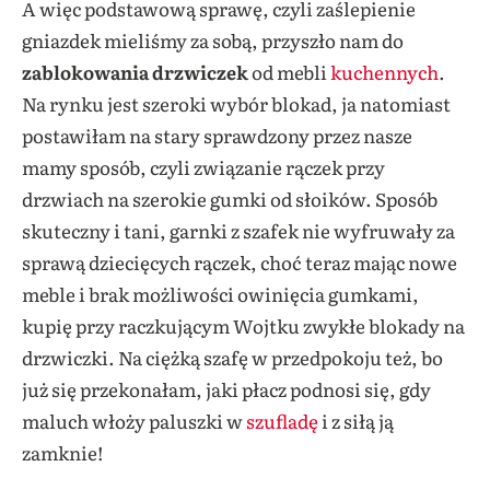
A więc podstawową sprawę, czyli zaślepienie
gniazdek mieliśmy za sobą, przyszło nam do
zablokowania drzwiczek
od mebli
kuchennych
.
Na rynku jest szeroki wybór blokad, ja natomiast
postawiłam na stary sprawdzony przez nasze
mamy sposób, czyli związanie rączek przy
drzwiach na szerokie gumki od słoików. Sposób
skuteczny i tani, garnki z szafek nie wyfruwały za
sprawą dziecięcych rączek, choć teraz mając nowe
meble i brak możliwości owinięcia gumkami,
kupię przy raczkującym Wojtku zwykłe blokady na
drzwiczki. Na ciężką szafę w przedpokoju też, bo
już się przekonałam, jaki płacz podnosi się, gdy
maluch włoży paluszki w
szufladę
i z siłą ją
zamknie!