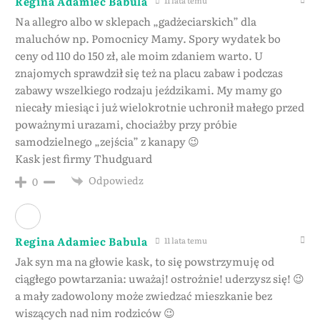
Regina Adamiec Babula
Na allegro albo w sklepach „gadżeciarskich” dla
maluchów np. Pomocnicy Mamy. Spory wydatek bo
ceny od 110 do 150 zł, ale moim zdaniem warto. U
znajomych sprawdził się też na placu zabaw i podczas
zabawy wszelkiego rodzaju jeździkami. My mamy go
niecały miesiąc i już wielokrotnie uchronił małego przed
poważnymi urazami, chociażby przy próbie
samodzielnego „zejścia” z kanapy 😉
Kask jest firmy Thudguard
Odpowiedz
0
Regina Adamiec Babula
11 lata temu
Jak syn ma na głowie kask, to się powstrzymuję od
ciągłego powtarzania: uważaj! ostrożnie! uderzysz się! 😉
a mały zadowolony może zwiedzać mieszkanie bez
wiszących nad nim rodziców 😉