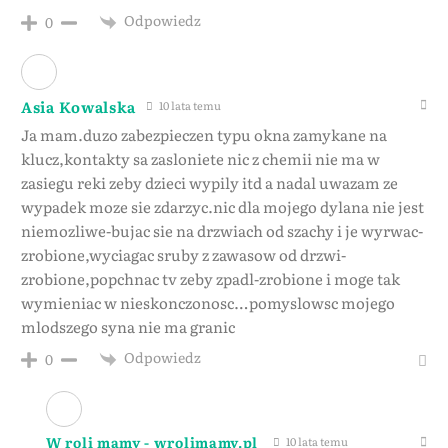
Odpowiedz
0
Asia Kowalska
10 lata temu
Ja mam.duzo zabezpieczen typu okna zamykane na
klucz,kontakty sa zasloniete nic z chemii nie ma w
zasiegu reki zeby dzieci wypily itd a nadal uwazam ze
wypadek moze sie zdarzyc.nic dla mojego dylana nie jest
niemozliwe-bujac sie na drzwiach od szachy i je wyrwac-
zrobione,wyciagac sruby z zawasow od drzwi-
zrobione,popchnac tv zeby zpadl-zrobione i moge tak
wymieniac w nieskonczonosc…pomyslowsc mojego
mlodszego syna nie ma granic
Odpowiedz
0
W roli mamy - wrolimamy.pl
10 lata temu