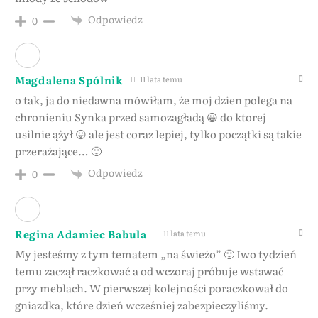
Odpowiedz
0
Magdalena Spólnik
11 lata temu
o tak, ja do niedawna mówiłam, że moj dzien polega na
chronieniu Synka przed samozagładą 😀 do ktorej
usilnie ążył 😛 ale jest coraz lepiej, tylko początki są takie
przerażające… 🙂
Odpowiedz
0
Regina Adamiec Babula
11 lata temu
My jesteśmy z tym tematem „na świeżo” 🙂 Iwo tydzień
temu zaczął raczkować a od wczoraj próbuje wstawać
przy meblach. W pierwszej kolejności poraczkował do
gniazdka, które dzień wcześniej zabezpieczyliśmy.