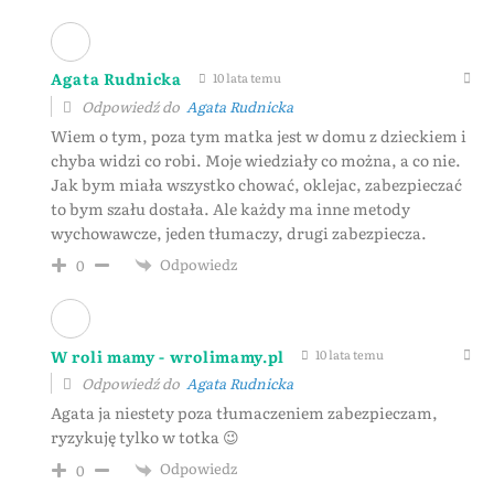
Agata Rudnicka
10 lata temu
Odpowiedź do
Agata Rudnicka
Wiem o tym, poza tym matka jest w domu z dzieckiem i
chyba widzi co robi. Moje wiedziały co można, a co nie.
Jak bym miała wszystko chować, oklejac, zabezpieczać
to bym szału dostała. Ale każdy ma inne metody
wychowawcze, jeden tłumaczy, drugi zabezpiecza.
Odpowiedz
0
W roli mamy - wrolimamy.pl
10 lata temu
Odpowiedź do
Agata Rudnicka
Agata ja niestety poza tłumaczeniem zabezpieczam,
ryzykuję tylko w totka 😉
Odpowiedz
0