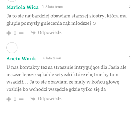
Mariola Wica
8 lata temu
Ja to sie najbardziej obawiam starszej siostry, która ma
głupie pomysły gniecenia rąk młodszej ☺
Odpowiedz
0
Aneta Wnuk
8 lata temu
U nas kontakty tez sa strasznie intrygujące dla Jasia ale
jeszcze lepsze są kable wtyczki które chętnie by tam
wsadził.. . Ja to sie obawiam ze maly w końcu głowę
rozbije bo wchodzi wszędzie gdzie tylko się da
Odpowiedz
0