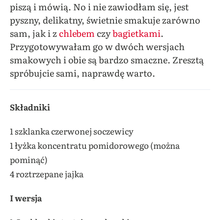
piszą i mówią. No i nie zawiodłam się, jest
pyszny, delikatny, świetnie smakuje zarówno
sam, jak i z
chlebem
czy
bagietkami
.
Przygotowywałam go w dwóch wersjach
smakowych i obie są bardzo smaczne. Zresztą
spróbujcie sami, naprawdę warto.
Składniki
1 szklanka czerwonej soczewicy
1 łyżka koncentratu pomidorowego (można
pominąć)
4 roztrzepane jajka
I wersja