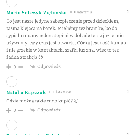
Marta Sobczyk-Ziębińska
11 lata temu
To jest nasze jedyne zabezpieczenie przed dzieckiem,
taśma klejaca na barek. Mieliśmy tez bramkę, bo do
sypialni mamy jeden stopień w dół, ale teraz juz jej nie
używamy, cały czas jest otwarta. Córka jest dość kumata
i nie grzebie w kontaktach, szafki juz zna, wiec to tez
żadna atrakcja 🙂
Odpowiedz
0
Natalia Kapczuk
11 lata temu
Gdzie można takie cudo kupić? 🙂
Odpowiedz
0
11 lata temu