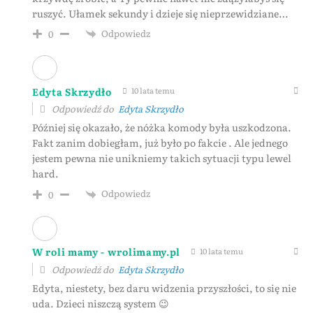
ruszyć. Ułamek sekundy i dzieje się nieprzewidziane…
Odpowiedz
0
Edyta Skrzydło
10 lata temu
Odpowiedź do
Edyta Skrzydło
Później się okazało, że nóżka komody była uszkodzona.
Fakt zanim dobiegłam, już było po fakcie . Ale jednego
jestem pewna nie unikniemy takich sytuacji typu lewel
hard.
Odpowiedz
0
W roli mamy - wrolimamy.pl
10 lata temu
Odpowiedź do
Edyta Skrzydło
Edyta, niestety, bez daru widzenia przyszłości, to się nie
uda. Dzieci niszczą system 😉