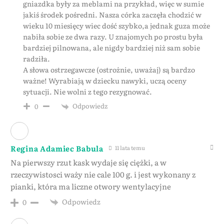
gniazdka były za meblami na przykład, więc w sumie
jakiś środek pośredni. Nasza córka zaczęła chodzić w
wieku 10 miesięcy wiec dość szybko,a jednak guza może
nabiła sobie ze dwa razy. U znajomych po prostu była
bardziej pilnowana, ale nigdy bardziej niż sam sobie
radziła.
A słowa ostrzegawcze (ostrożnie, uważaj) są bardzo
ważne! Wyrabiają w dziecku nawyki, uczą oceny
sytuacji. Nie wolni z tego rezygnować.
Odpowiedz
0
Regina Adamiec Babula
11 lata temu
Na pierwszy rzut kask wydaje się ciężki, a w
rzeczywistosci waży nie cale 100 g. i jest wykonany z
pianki, która ma liczne otwory wentylacyjne
Odpowiedz
0