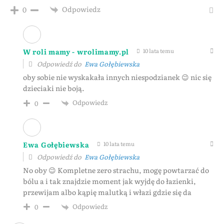
Odpowiedz
0
W roli mamy - wrolimamy.pl
10 lata temu
Odpowiedź do
Ewa Gołębiewska
oby sobie nie wyskakała innych niespodzianek 😉 nic się
dzieciaki nie boją.
Odpowiedz
0
Ewa Gołębiewska
10 lata temu
Odpowiedź do
Ewa Gołębiewska
No oby 😉 Kompletne zero strachu, mogę powtarzać do
bólu a i tak znajdzie moment jak wyjdę do łazienki,
przewijam albo kąpię malutką i włazi gdzie się da
Odpowiedz
0