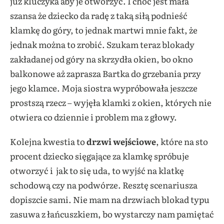
już kluczyka aby je otworzyć. I choć jest mała
szansa że dziecko da radę z taką siłą podnieść
klamkę do góry, to jednak martwi mnie fakt, że
jednak można to zrobić. Szukam teraz blokady
zakładanej od góry na skrzydła okien, bo okno
balkonowe aż zaprasza Bartka do grzebania przy
jego klamce. Moja siostra wypróbowała jeszcze
prostszą rzecz – wyjęła klamki z okien, których nie
otwiera co dziennie i problem ma z głowy.
Kolejna kwestia to
drzwi wejściowe
, które na sto
procent dziecko sięgające za klamkę spróbuje
otworzyć i jak to się uda, to wyjść na klatkę
schodową czy na podwórze. Resztę scenariusza
dopiszcie sami. Nie mam na drzwiach blokad typu
zasuwa z łańcuszkiem, bo wystarczy nam pamiętać