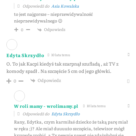
Odpowiedź do
Asia Kowalska
to jest najgorsze – nieprzewidywalność
nieprzewidywalnego 😉
Odpowiedz
0
Edyta Skrzydło
10 lata temu
O. To jak Kacpi kiedyś tak szarpnął szufladą , aż TV z
komody spadł . Na szczęście 5 cm od jego główki.
Odpowiedz
0
W roli mamy - wrolimamy.pl
10 lata temu
Odpowiedź do
Edyta Skrzydło
Rany, Edytka, czym karmiłaś dziecko że taką parę miał
w ręku ;)? Ale miał duuuużo szczęścia, telewizor mógł
krzywdę zrobić, a Ty pewnie nawet nie zdążyłabyś się