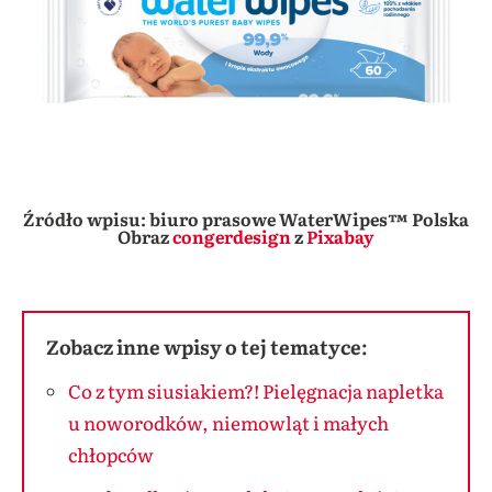
Źródło wpisu: biuro prasowe WaterWipes™ Polska
Obraz
congerdesign
z
Pixabay
Zobacz inne wpisy o tej tematyce:
Co z tym siusiakiem?! Pielęgnacja napletka
u noworodków, niemowląt i małych
chłopców