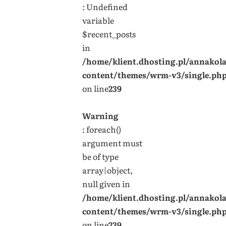
: Undefined
variable
$recent_posts
in
/home/klient.dhosting.pl/annakol
content/themes/wrm-v3/single.ph
on line
239
Warning
: foreach()
argument must
be of type
array|object,
null given in
/home/klient.dhosting.pl/annakol
content/themes/wrm-v3/single.ph
on line
239