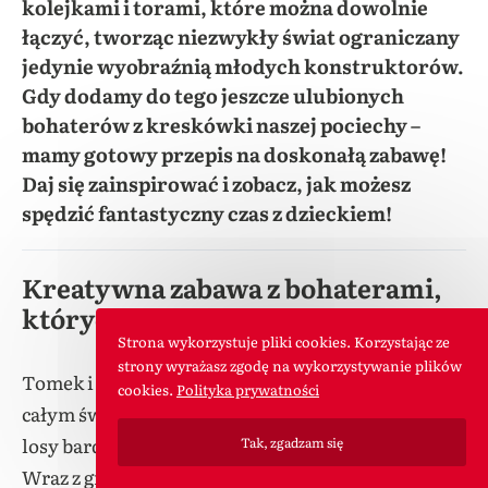
kolejkami i torami, które można dowolnie
łączyć, tworząc niezwykły świat ograniczany
jedynie wyobraźnią młodych konstruktorów.
Gdy dodamy do tego jeszcze ulubionych
bohaterów z kreskówki naszej pociechy –
mamy gotowy przepis na doskonałą zabawę!
Daj się zainspirować i zobacz, jak możesz
spędzić fantastyczny czas z dzieckiem!
Kreatywna zabawa z bohaterami,
których kochają dzieci
Strona wykorzystuje pliki cookies. Korzystając ze
strony wyrażasz zgodę na wykorzystywanie plików
Tomek i Przyjaciele to uwielbiany przez dzieci na
cookies.
Polityka prywatności
całym świecie serial animowany, opowiadający
losy bardzo sympatycznej
lokomotywy
— Tomka.
Tak, zgadzam się
Wraz z grupą przyjaciół dba, aby wszystko na stacji