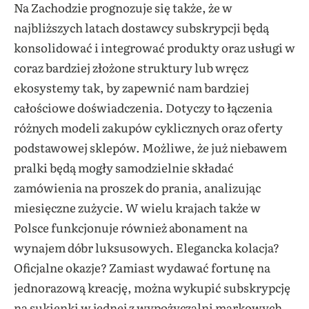
Na Zachodzie prognozuje się także, że w
najbliższych latach dostawcy subskrypcji będą
konsolidować i integrować produkty oraz usługi w
coraz bardziej złożone struktury lub wręcz
ekosystemy tak, by zapewnić nam bardziej
całościowe doświadczenia. Dotyczy to łączenia
różnych modeli zakupów cyklicznych oraz oferty
podstawowej sklepów. Możliwe, że już niebawem
pralki będą mogły samodzielnie składać
zamówienia na proszek do prania, analizując
miesięczne zużycie. W wielu krajach także w
Polsce funkcjonuje również abonament na
wynajem dóbr luksusowych. Elegancka kolacja?
Oficjalne okazje? Zamiast wydawać fortunę na
jednorazową kreację, można wykupić subskrypcję
na sukienki w jednej z wypożyczalni markowych