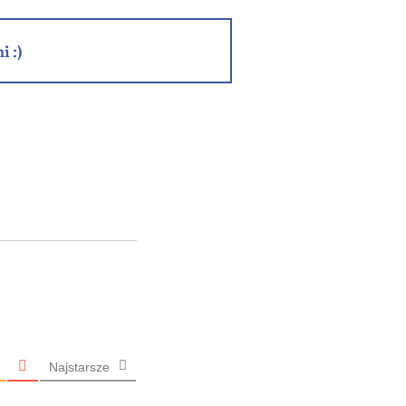
i :)
Najstarsze