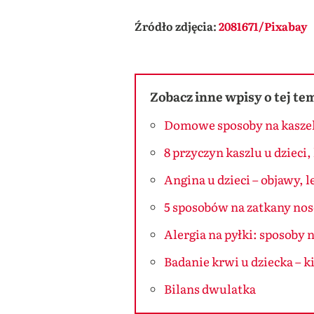
Źródło zdjęcia:
2081671/Pixabay
Zobacz inne wpisy o tej te
Domowe sposoby na kaszel.
8 przyczyn kaszlu u dziec
Angina u dzieci – objawy, l
5 sposobów na zatkany no
Alergia na pyłki: sposoby n
Badanie krwi u dziecka – k
Bilans dwulatka