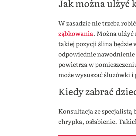
Jak można ulżyć 
W zasadzie nie trzeba robi
ząbkowania
. Można ulżyć 
takiej pozycji ślina będzi
odpowiednie nawodnienie d
powietrza w pomieszczeniu
może wysuszać śluzówki i 
Kiedy zabrać dzie
Konsultacja ze specjalistą 
chrypka, osłabienie. Taki