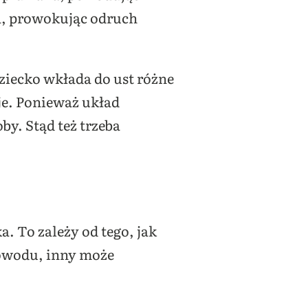
ła, prowokując odruch
ziecko wkłada do ust różne
je. Ponieważ układ
by. Stąd też trzeba
. To zależy od tego, jak
powodu, inny może