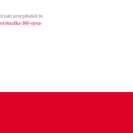
eż taki przypdadek że
/fotobudka-360-nysa-