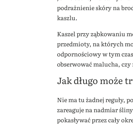
podrażnienie skóry na brod
kaszlu.
Kaszel przy ząbkowaniu mo
przedmioty, na których mo
odpornościowy w tym czasie 
obserwować malucha, czy 
Jak długo może t
Nie ma tu żadnej reguły, p
zareaguje na nadmiar ślin
pokasływać przez cały okr