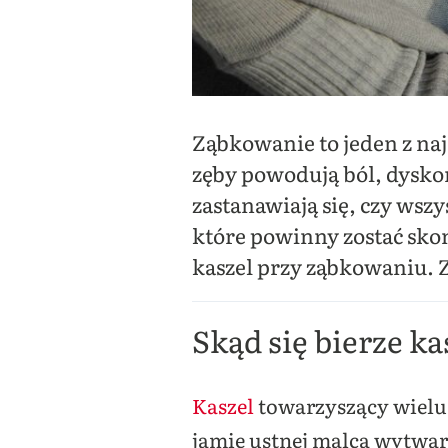
Ząbkowanie to jeden z na
zęby powodują ból, dyskom
zastanawiają się, czy wsz
które powinny zostać sko
kaszel przy ząbkowaniu. Z
Skąd się bierze k
Kaszel
towarzyszący wielu 
jamie ustnej malca wytwar