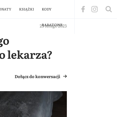
ONATY
KSIĄŻKI
KODY
RABATOWE
23 lutego 2023
go
o lekarza?
Dołącz do konwersacji