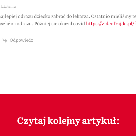
 lata temu
najlepiej odrazu dziecko zabrać do lekarza. Ostatnio mieliśmy t
szlało i odrazu. Później sie okazał covid
https://videofrajda.pl
Odpowiedz
Czytaj kolejny artykuł: