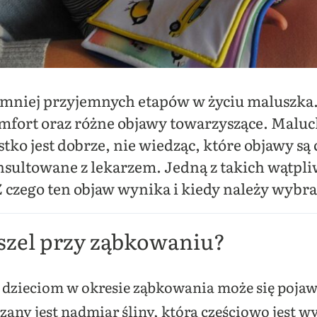
jmniej przyjemnych etapów w życiu maluszka.
fort oraz różne objawy towarzyszące. Maluch 
ystko jest dobrze, nie wiedząc, które objawy 
nsultowane z lekarzem. Jedną z takich wątp
 czego ten objaw wynika i kiedy należy wybrać
aszel przy ząbkowaniu?
dzieciom w okresie ząbkowania może się pojawi
zany jest nadmiar śliny, która częściowo jest