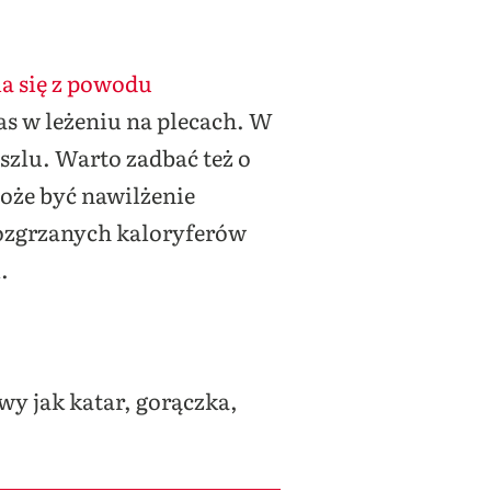
ia się z powodu
as w leżeniu na plecach. W
aszlu. Warto zadbać też o
oże być nawilżenie
rozgrzanych kaloryferów
l.
awy jak katar, gorączka,