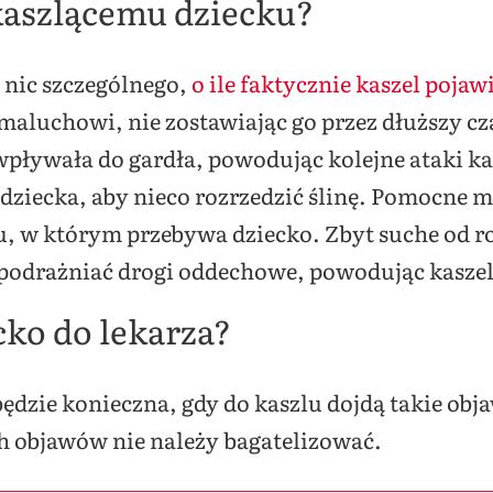
kaszlącemu dziecku?
ć nic szczególnego,
o ile faktycznie kaszel pojaw
maluchowi, nie zostawiając go przez dłuższy cz
e wpływała do gardła, powodując kolejne ataki k
ziecka, aby nieco rozrzedzić ślinę. Pomocne m
, w którym przebywa dziecko. Zbyt suche od 
podrażniać drogi oddechowe, powodując kasze
cko do lekarza?
będzie konieczna, gdy do kaszlu dojdą takie obj
ch objawów nie należy bagatelizować.