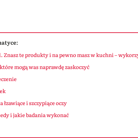
matyce:
 Znasz te produkty i na pewno masz w kuchni – wykorzys
i, które mogą was naprawdę zaskoczyć
eczenie
sek
a łzawiące i szczypiące oczy
iedy i jakie badania wykonać