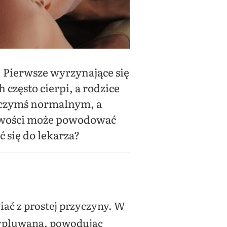
 Pierwsze wyrzynające się
często cierpi, a rodzice
są czymś normalnym, a
liwości może powodować
 się do lekarza?
ać z prostej przyczyny. W
 wypluwana, powodując