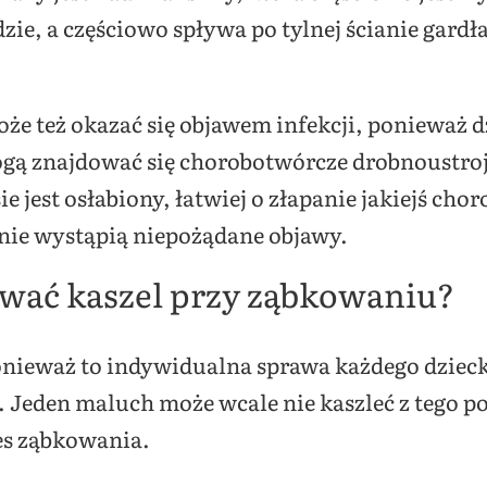
zie, a częściowo spływa po tylnej ścianie gard
że też okazać się objawem infekcji, ponieważ d
gą znajdować się chorobotwórcze drobnoustro
jest osłabiony, łatwiej o złapanie jakiejś choro
nie wystąpią niepożądane objawy.
rwać kaszel przy ząbkowaniu?
onieważ to indywidualna sprawa każdego dziecka
y. Jeden maluch może wcale nie kaszleć z tego 
es ząbkowania.