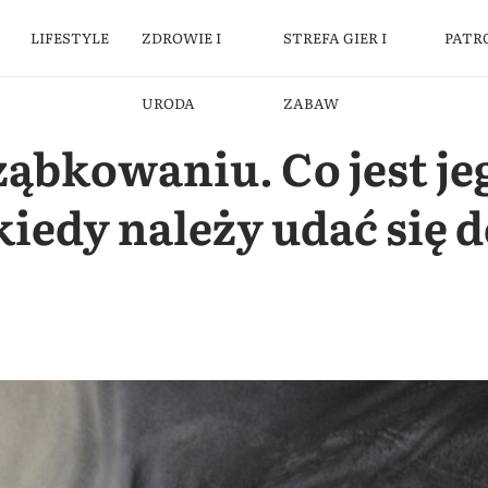
LIFESTYLE
ZDROWIE I
STREFA GIER I
PATR
URODA
ZABAW
ząbkowaniu. Co jest je
kiedy należy udać się d