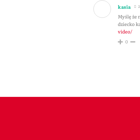
kasia
2
Myślę że 
dziecko ka
video/
0