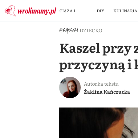
CIĄŻA I
DIY
KULINARIA
DZIECKO
CIĄŻA I DZIECKO
Kaszel przy 
przyczyną i 
Autorka tekstu
Żaklina Kańczucka