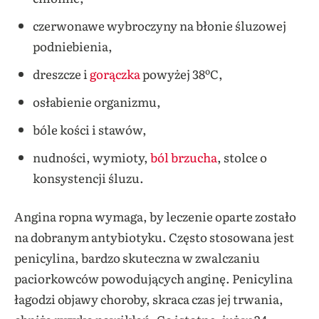
czerwonawe wybroczyny na błonie śluzowej
podniebienia,
dreszcze i
gorączka
powyżej 38ºC,
osłabienie organizmu,
bóle kości i stawów,
nudności, wymioty,
ból brzucha
, stolce o
konsystencji śluzu.
Angina ropna wymaga, by leczenie oparte zostało
na dobranym antybiotyku. Często stosowana jest
penicylina, bardzo skuteczna w zwalczaniu
paciorkowców powodujących anginę. Penicylina
łagodzi objawy choroby, skraca czas jej trwania,