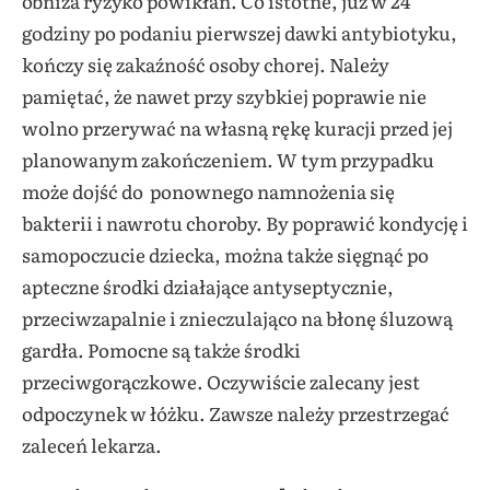
obniża ryzyko powikłań. Co istotne, już w 24
godziny po podaniu pierwszej dawki antybiotyku,
kończy się zakaźność osoby chorej. Należy
pamiętać, że nawet przy szybkiej poprawie nie
wolno przerywać na własną rękę kuracji przed jej
planowanym zakończeniem. W tym przypadku
może dojść do ponownego namnożenia się
bakterii i nawrotu choroby. By poprawić kondycję i
samopoczucie dziecka, można także sięgnąć po
apteczne środki działające antyseptycznie,
przeciwzapalnie i znieczulająco na błonę śluzową
gardła. Pomocne są także środki
przeciwgorączkowe. Oczywiście zalecany jest
odpoczynek w łóżku. Zawsze należy przestrzegać
zaleceń lekarza.