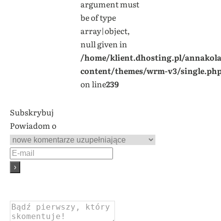
argument must
be of type
array|object,
null given in
/home/klient.dhosting.pl/annakol
content/themes/wrm-v3/single.ph
on line
239
Subskrybuj
Powiadom o