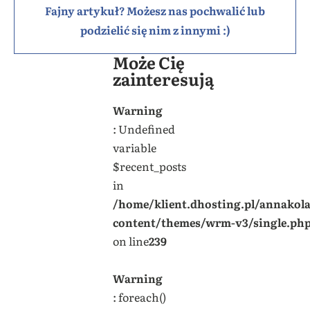
Fajny artykuł? Możesz nas pochwalić lub
podzielić się nim z innymi :)
Może Cię
zainteresują
Warning
: Undefined
variable
$recent_posts
in
/home/klient.dhosting.pl/annakol
content/themes/wrm-v3/single.ph
on line
239
Warning
: foreach()