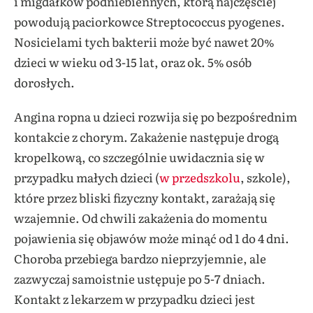
i migdałków podniebiennych, którą najczęściej
powodują paciorkowce Streptococcus pyogenes.
Nosicielami tych bakterii może być nawet 20%
dzieci w wieku od 3-15 lat, oraz ok. 5% osób
dorosłych.
Angina ropna u dzieci rozwija się po bezpośrednim
kontakcie z chorym. Zakażenie następuje drogą
kropelkową, co szczególnie uwidacznia się w
przypadku małych dzieci (
w przedszkolu
, szkole),
które przez bliski fizyczny kontakt, zarażają się
wzajemnie. Od chwili zakażenia do momentu
pojawienia się objawów może minąć od 1 do 4 dni.
Choroba przebiega bardzo nieprzyjemnie, ale
zazwyczaj samoistnie ustępuje po 5-7 dniach.
Kontakt z lekarzem w przypadku dzieci jest