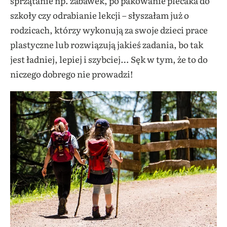
sprzątanie np. zabawek, po pakowanie plecaka do
szkoły czy odrabianie lekcji – słyszałam już o
rodzicach, którzy wykonują za swoje dzieci prace
plastyczne lub rozwiązują jakieś zadania, bo tak
jest ładniej, lepiej i szybciej… Sęk w tym, że to do
niczego dobrego nie prowadzi!