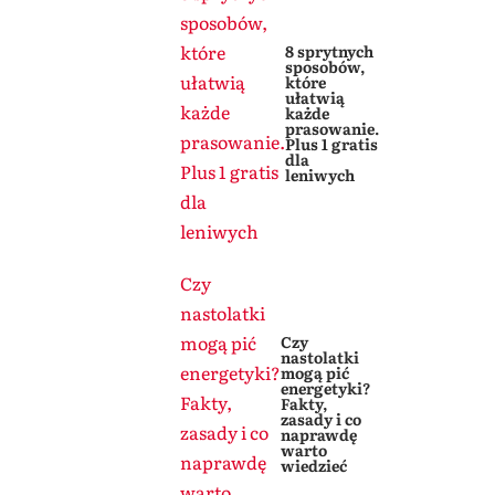
sposobów,
które
8 sprytnych
sposobów,
ułatwią
które
ułatwią
każde
każde
prasowanie.
prasowanie.
Plus 1 gratis
dla
Plus 1 gratis
leniwych
dla
leniwych
Czy
nastolatki
mogą pić
Czy
nastolatki
energetyki?
mogą pić
energetyki?
Fakty,
Fakty,
zasady i co
zasady i co
naprawdę
warto
naprawdę
wiedzieć
warto