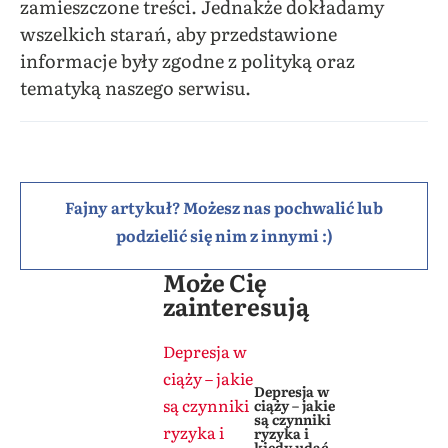
zamieszczone treści. Jednakże dokładamy
wszelkich starań, aby przedstawione
informacje były zgodne z polityką oraz
tematyką naszego serwisu.
Fajny artykuł? Możesz nas pochwalić lub
podzielić się nim z innymi :)
Może Cię
zainteresują
Depresja w
ciąży – jakie
Depresja w
są czynniki
ciąży – jakie
są czynniki
ryzyka i
ryzyka i
kiedy udać