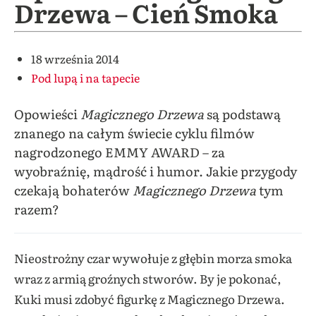
Drzewa – Cień Smoka
18 września 2014
Pod lupą i na tapecie
Opowieści
Magicznego Drzewa
są podstawą
znanego na całym świecie cyklu filmów
nagrodzonego EMMY AWARD – za
wyobraźnię, mądrość i humor. Jakie przygody
czekają bohaterów
Magicznego Drzewa
tym
razem?
Nieostrożny czar wywołuje z głębin morza smoka
wraz z armią groźnych stworów. By je pokonać,
Kuki musi zdobyć figurkę z Magicznego Drzewa.