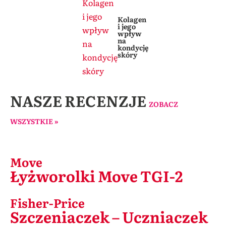
Kolagen
i jego
Kolagen
i jego
wpływ
wpływ
na
na
kondycję
skóry
kondycję
skóry
NASZE RECENZJE
ZOBACZ
WSZYSTKIE »
Move
Łyżworolki Move TGI-2
Fisher-Price
Szczeniaczek – Uczniaczek