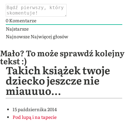
0
Komentarze
Najstarsze
Najnowsze
Najwięcej głosów
Mało? To może sprawdź kolejny
tekst :)
Takich książek twoje
dziecko jeszcze nie
miauuuo…
15 października 2014
Pod lupą i na tapecie