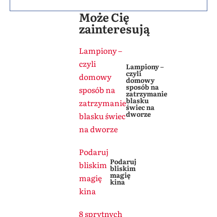
Może Cię
zainteresują
Lampiony –
czyli
Lampiony –
czyli
domowy
domowy
sposób na
sposób na
zatrzymanie
blasku
zatrzymanie
świec na
dworze
blasku świec
na dworze
Podaruj
Podaruj
bliskim
bliskim
magię
magię
kina
kina
8 sprytnych