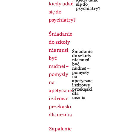
kiedy udać
się do
psychiatry?
się do
psychiatry?
Śniadanie
do szkoły
nie musi
Śniadanie
do szkoły
być
nie musi
być
nudne! –
nudne! –
pomysły
pomysły
na
apetyczne
na
i zdrowe
przekąski
apetyczne
dla
ucznia
i zdrowe
przekąski
dla ucznia
Zapalenie