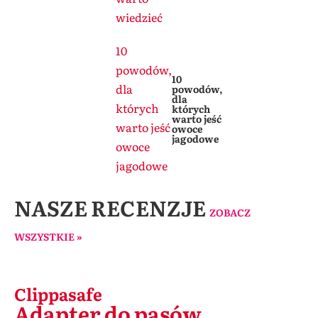
wiedzieć
10
powodów,
10
dla
powodów,
dla
których
których
warto jeść
warto jeść
owoce
jagodowe
owoce
jagodowe
NASZE RECENZJE
ZOBACZ
WSZYSTKIE »
Clippasafe
Adapter do pasów