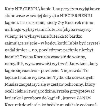
Koty NIE CIERPIĄ kąpieli, są przy tym wyjątkowo
stanowcze w swojej decyzji o NIECIERPIENIU
kąpieli. I co tu zrobić, kiedy Zły Kocurek mimo
usilnego wylizywania futerka (chyba wszyscy
wiemy, że wylizywanie futerka to bardzo
zajmujące zajęcie – w końcu kotki lubią być czyste)
nadal śmier… no, powiedzmy: pachnie niezbyt
ładnie? Trzeba Kocurka wsadzić do wanny,
namydlić, wyszorować i wytrzeć. Łatwizna, koty
kąpie się raz-dwa – powiecie. Nieprawda! To
będzie trudne wyzwanie! Tylko dla odważnych
Musisz zaopatrzyć się w zestaw ochronny, który
ocali ciebie i twoją rodzinę.Trzeba przygotować
łazienkę i przybory do kąpieli, jeszcze ZANIM
Kocurek dowie się, że będzie musiał się wykąpać.