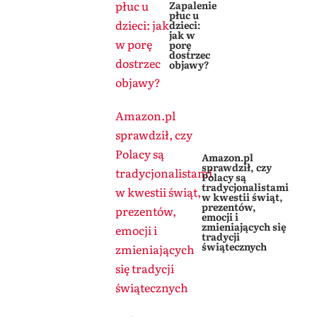
płuc u
Zapalenie
płuc u
dzieci: jak
dzieci:
jak w
w porę
porę
dostrzec
dostrzec
objawy?
objawy?
Amazon.pl
sprawdził, czy
Polacy są
Amazon.pl
sprawdził, czy
tradycjonalistami
Polacy są
tradycjonalistami
w kwestii świąt,
w kwestii świąt,
prezentów,
prezentów,
emocji i
zmieniających się
emocji i
tradycji
świątecznych
zmieniających
się tradycji
świątecznych