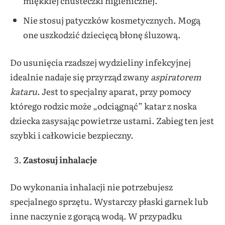
miękkiej chusteczki higienicznej.
Nie stosuj patyczków kosmetycznych. Mogą
one uszkodzić dziecięcą błonę śluzową.
Do usunięcia rzadszej wydzieliny infekcyjnej
idealnie nadaje się przyrząd zwany
aspiratorem
kataru
. Jest to specjalny aparat, przy pomocy
którego rodzic może „odciągnąć” katar z noska
dziecka zasysając powietrze ustami. Zabieg ten jest
szybki i całkowicie bezpieczny.
Zastosuj inhalacje
Do wykonania inhalacji nie potrzebujesz
specjalnego sprzętu. Wystarczy płaski garnek lub
inne naczynie z gorącą wodą. W przypadku