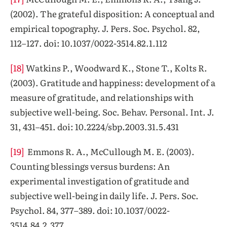
(2002). The grateful disposition: A conceptual and
empirical topography. J. Pers. Soc. Psychol. 82,
112–127. doi: 10.1037/0022-3514.82.1.112
[18]
Watkins P., Woodward K., Stone T., Kolts R.
(2003). Gratitude and happiness: development of a
measure of gratitude, and relationships with
subjective well-being. Soc. Behav. Personal. Int. J.
31, 431–451. doi: 10.2224/sbp.2003.31.5.431
[19]
Emmons R. A., McCullough M. E. (2003).
Counting blessings versus burdens: An
experimental investigation of gratitude and
subjective well-being in daily life. J. Pers. Soc.
Psychol. 84, 377–389. doi: 10.1037/0022-
3514.84.2.377