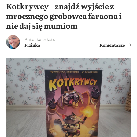
Kotkrywcy – znajdź wyjście z
mrocznego grobowca faraona i
nie daj się mumiom
Autorka tekstu
Fizinka
Komentarze