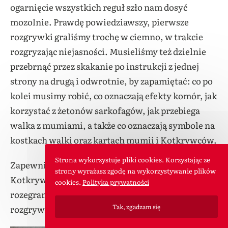
ogarnięcie wszystkich
reguł szło nam dosyć
mozolnie. Prawdę powiedziawszy, pierwsze
rozgrywki graliśmy trochę w ciemno, w trakcie
rozgryzając niejasności. Musieliśmy też dzielnie
przebrnąć przez skakanie po instrukcji z jednej
strony na drugą i odwrotnie, by zapamiętać: co po
kolei musimy robić, co oznaczają efekty komór, jak
korzystać z żetonów sarkofagów, jak przebiega
walka z mumiami, a także co oznaczają symbole na
kostkach walki oraz kartach mumii i Kotkrywców.
Strona wykorzystuje pliki cookies. Korzystając ze
Zapewniam Was jednak, że ostatecznie zasady
strony wyrażasz zgodę na wykorzystywanie plików
Kotkrywców nie są trudne i z każdą kolejną
cookies.
Polityka prywatności
rozegraną partią gra staje się jaśniejsza, a cała
Tak, zgadzam się
rozgrywka przebiega płynniej i przyjemniej.