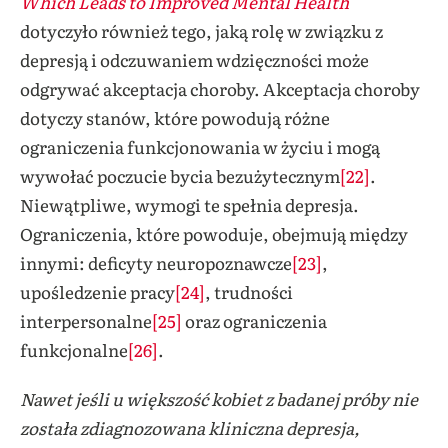
Which Leads to Improved Mental Health
dotyczyło również tego, jaką rolę w związku z
depresją i odczuwaniem wdzięczności może
odgrywać akceptacja choroby. Akceptacja choroby
dotyczy stanów, które powodują różne
ograniczenia funkcjonowania w życiu i mogą
wywołać poczucie bycia bezużytecznym
[22]
.
Niewątpliwe, wymogi te spełnia depresja.
Ograniczenia, które powoduje, obejmują między
innymi: deficyty neuropoznawcze
[23]
,
upośledzenie pracy
[24]
, trudności
interpersonalne
[25]
oraz ograniczenia
funkcjonalne
[26]
.
Nawet jeśli u większość kobiet z badanej próby nie
została zdiagnozowana kliniczna depresja,