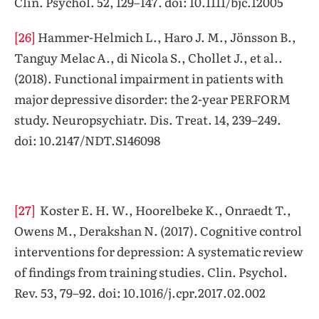
Clin. Psychol. 52, 129–147. doi: 10.1111/bjc.12005
[26]
Hammer-Helmich L., Haro J. M., Jönsson B.,
Tanguy Melac A., di Nicola S., Chollet J., et al..
(2018). Functional impairment in patients with
major depressive disorder: the 2-year PERFORM
study. Neuropsychiatr. Dis. Treat. 14, 239–249.
doi: 10.2147/NDT.S146098
[27]
Koster E. H. W., Hoorelbeke K., Onraedt T.,
Owens M., Derakshan N. (2017). Cognitive control
interventions for depression: A systematic review
of findings from training studies. Clin. Psychol.
Rev. 53, 79–92. doi: 10.1016/j.cpr.2017.02.002