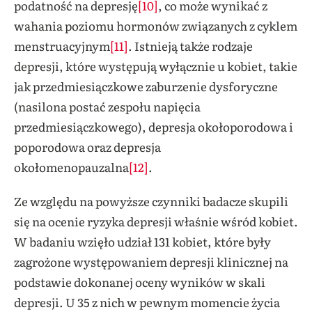
podatność na depresję
[10]
, co może wynikać z
wahania poziomu hormonów związanych z cyklem
menstruacyjnym
[11]
. Istnieją także rodzaje
depresji, które występują wyłącznie u kobiet, takie
jak przedmiesiączkowe zaburzenie dysforyczne
(nasilona postać zespołu napięcia
przedmiesiączkowego), depresja okołoporodowa i
poporodowa oraz depresja
okołomenopauzalna
[12]
.
Ze względu na powyższe czynniki badacze skupili
się na ocenie ryzyka depresji właśnie wśród kobiet.
W badaniu wzięło udział 131 kobiet, które były
zagrożone występowaniem depresji klinicznej na
podstawie dokonanej oceny wyników w skali
depresji. U 35 z nich w pewnym momencie życia