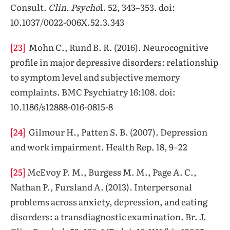
Consult.
Clin. Psycho
l. 52, 343–353. doi:
10.1037/0022-006X.52.3.343
[23]
Mohn C., Rund B. R. (2016). Neurocognitive
profile in major depressive disorders: relationship
to symptom level and subjective memory
complaints. BMC Psychiatry 16:108. doi:
10.1186/s12888-016-0815-8
[24]
Gilmour H., Patten S. B. (2007). Depression
and work impairment. Health Rep. 18, 9–22
[25]
McEvoy P. M., Burgess M. M., Page A. C.,
Nathan P., Fursland A. (2013). Interpersonal
problems across anxiety, depression, and eating
disorders: a transdiagnostic examination. Br. J.