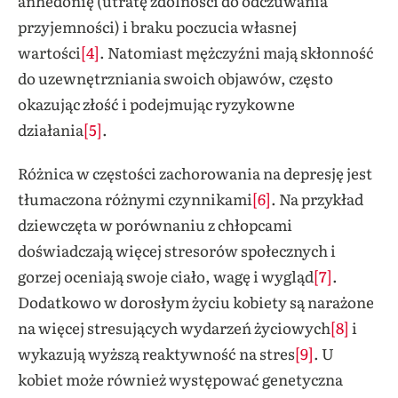
anhedonię (utratę zdolności do odczuwania
przyjemności) i braku poczucia własnej
wartości
[4]
. Natomiast mężczyźni mają skłonność
do uzewnętrzniania swoich objawów, często
okazując złość i podejmując ryzykowne
działania
[5]
.
Różnica w częstości zachorowania na depresję jest
tłumaczona różnymi czynnikami
[6]
. Na przykład
dziewczęta w porównaniu z chłopcami
doświadczają więcej stresorów społecznych i
gorzej oceniają swoje ciało, wagę i wygląd
[7]
.
Dodatkowo w dorosłym życiu kobiety są narażone
na więcej stresujących wydarzeń życiowych
[8]
i
wykazują wyższą reaktywność na stres
[9]
. U
kobiet może również występować genetyczna