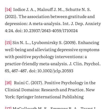
[14]
Iodice J. A., Malouff J. M., Schutte N. S.
(2021). The association between gratitude and
depression: A meta-analysis. Int. J. Dep. Anxiety
4:24. doi: 10.23937/2643-4059/1710024
[15]
Sin N. L., Lyubomirsky S. (2009). Enhancing
well-being and alleviating depressive symptoms
with positive psychology interventions: a
practice-friendly meta-analysis. J. Clin. Psychol.
65, 467–487. doi: 10.1002/jclp.20593
[16]
Ruini C. (2017). Positive Psychology in the
Clinical Domains: Research and Practice. New
York: Springer International Publishing
[17]
McCullough M. E., Emmons R. A., Tsang J.