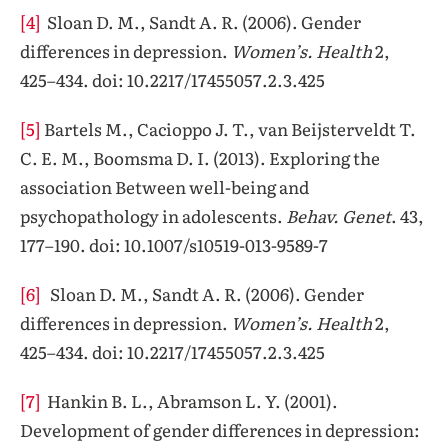
[4]
Sloan D. M., Sandt A. R. (2006). Gender
differences in depression.
Women’s. Health
2,
425–434. doi: 10.2217/17455057.2.3.425
[5]
Bartels M., Cacioppo J. T., van Beijsterveldt T.
C. E. M., Boomsma D. I. (2013). Exploring the
association Between well-being and
psychopathology in adolescents.
Behav. Genet
. 43,
177–190. doi: 10.1007/s10519-013-9589-7
[6]
Sloan D. M., Sandt A. R. (2006). Gender
differences in depression.
Women’s. Health
2,
425–434. doi: 10.2217/17455057.2.3.425
[7]
Hankin B. L., Abramson L. Y. (2001).
Development of gender differences in depression: