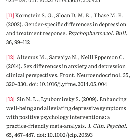
[11]
Kornstein S. G., Sloan D. M. E., Thase M. E.
(2002). Gender-specific differences in depression
and treatment response.
Psychopharmacol. Bull
.
36, 99–112
[12]
Altemus M., Sarvaiya N., Neill Epperson C.
(2014). Sex differences in anxiety and depression
clinical perspectives. Front. Neuroendocrinol. 35,
320–330. doi: 10.1016/j.yfrne.2014.05.004
[13]
Sin N. L., Lyubomirsky S. (2009). Enhancing
well-being and alleviating depressive symptoms
with positive psychology interventions: a
practice-friendly meta-analysis. J.
Clin. Psychol
.
65, 467–487. doi: 10.1002/jclp.20593