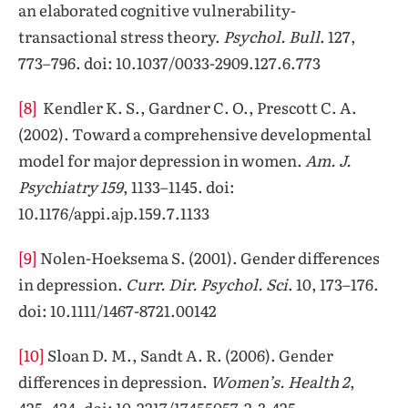
an elaborated cognitive vulnerability-
transactional stress theory.
Psychol. Bull
. 127,
773–796. doi: 10.1037/0033-2909.127.6.773
[8]
Kendler K. S., Gardner C. O., Prescott C. A.
(2002). Toward a comprehensive developmental
model for major depression in women.
Am. J.
Psychiatry 159
, 1133–1145. doi:
10.1176/appi.ajp.159.7.1133
[9]
Nolen-Hoeksema S. (2001). Gender differences
in depression.
Curr. Dir. Psychol. Sci
. 10, 173–176.
doi: 10.1111/1467-8721.00142
[10]
Sloan D. M., Sandt A. R. (2006). Gender
differences in depression.
Women’s. Health 2
,
425–434. doi: 10.2217/17455057.2.3.425