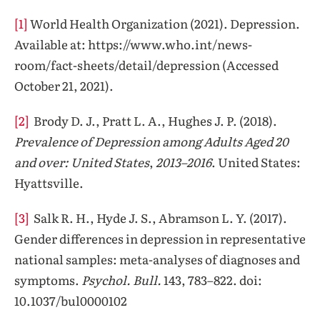
[1]
World Health Organization (2021). Depression.
Available at: https://www.who.int/news-
room/fact-sheets/detail/depression (Accessed
October 21, 2021).
[2]
Brody D. J., Pratt L. A., Hughes J. P. (2018).
Prevalence of Depression among Adults Aged 20
and over: United States
,
2013–2016
. United States:
Hyattsville.
[3]
Salk R. H., Hyde J. S., Abramson L. Y. (2017).
Gender differences in depression in representative
national samples: meta-analyses of diagnoses and
symptoms.
Psychol. Bull.
143, 783–822. doi:
10.1037/bul0000102