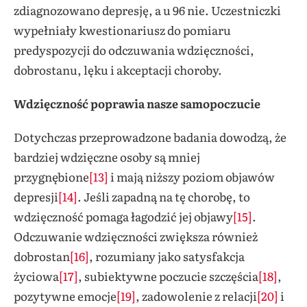
zdiagnozowano depresję, a u 96 nie. Uczestniczki
wypełniały kwestionariusz do pomiaru
predyspozycji do odczuwania wdzięczności,
dobrostanu, lęku i akceptacji choroby.
Wdzięczność poprawia nasze samopoczucie
Dotychczas przeprowadzone badania dowodzą, że
bardziej wdzięczne osoby są mniej
przygnębione
[13]
i mają niższy poziom objawów
depresji
[14]
. Jeśli zapadną na tę chorobę, to
wdzięczność pomaga łagodzić jej objawy
[15]
.
Odczuwanie wdzięczności zwiększa również
dobrostan
[16]
, rozumiany jako satysfakcja
życiowa
[17]
, subiektywne poczucie szczęścia
[18]
,
pozytywne emocje
[19]
, zadowolenie z relacji
[20]
i