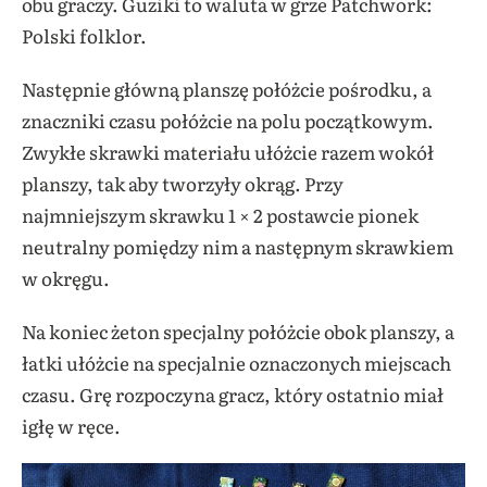
obu graczy. Guziki to waluta w grze Patchwork:
Polski folklor.
Następnie główną planszę połóżcie pośrodku, a
znaczniki czasu połóżcie na polu początkowym.
Zwykłe skrawki materiału ułóżcie razem wokół
planszy, tak aby tworzyły okrąg. Przy
najmniejszym skrawku 1 × 2 postawcie pionek
neutralny pomiędzy nim a następnym skrawkiem
w okręgu.
Na koniec żeton specjalny połóżcie obok planszy, a
łatki ułóżcie na specjalnie oznaczonych miejscach
czasu. Grę rozpoczyna gracz, który ostatnio miał
igłę w ręce.