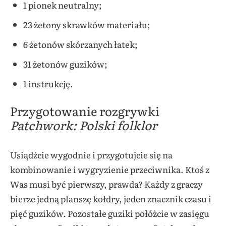
1 pionek neutralny;
23 żetony skrawków materiału;
6 żetonów skórzanych łatek;
31 żetonów guzików;
1 instrukcję.
Przygotowanie rozgrywki
Patchwork: Polski folklor
Usiądźcie wygodnie i przygotujcie się na
kombinowanie i wygryzienie przeciwnika. Ktoś z
Was musi być pierwszy, prawda? Każdy z graczy
bierze jedną planszę kołdry, jeden znacznik czasu i
pięć guzików. Pozostałe guziki połóżcie w zasięgu