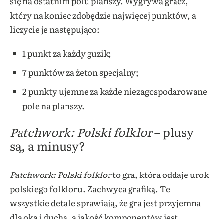
się na ostatnim polu planszy. Wygrywa gracz,
który na koniec zdobędzie najwięcej punktów, a
liczycie je następująco:
1 punkt za każdy guzik;
7 punktów za żeton specjalny;
2 punkty ujemne za każde niezagospodarowane
pole na planszy.
Patchwork: Polski folklor
– plusy
są, a minusy?
Patchwork: Polski folklor
to gra, która oddaje urok
polskiego folkloru. Zachwyca grafiką. Te
wszystkie detale sprawiają, że gra jest przyjemna
dla oka i ducha, a jakość komponentów jest