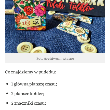
Fot. Archiwum własne
Co znajdziemy w pudełku:
1 główną planszę czasu;
2 plansze kołder;
2 znaczniki czasu;