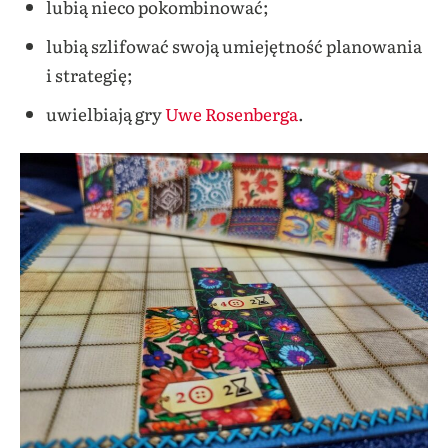
lubią nieco pokombinować;
lubią szlifować swoją umiejętność planowania
i strategię;
uwielbiają gry
Uwe Rosenberga
.