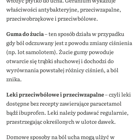
włożyć płytko do ucha. Geranium wykazuje
właściwości antybakteryjne, przeciwzapalne,
przeciwobrzękowe i przeciwbólowe.
Guma do żucia
– ten sposób działa w przypadku
gdy ból odczuwany jest z powodu zmiany ciśnienia
(np. lot samolotem). Żucie gumy powoduje
otwarcie się trąbki słuchowej i dochodzi do
wyrównania powstałej różnicy ciśnień, a ból
znika.
Leki przeciwbólowe i przeciwzapalne
– czyli leki
dostępne bez recepty zawierające paracetamol
bądź ibuprofen. Leki należy podawać regularnie,
przestrzegając określonych w ulotce dawek.
Domowe sposoby na ból ucha mogą ulżyć w