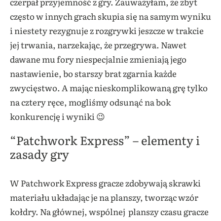
czerpał przyjemność z gry. Zauważyłam, że zbyt
często w innych grach skupia się na samym wyniku
i niestety rezygnuje z rozgrywki jeszcze w trakcie
jej trwania, narzekając, że przegrywa. Nawet
dawane mu fory niespecjalnie zmieniają jego
nastawienie, bo starszy brat zgarnia każde
zwycięstwo. A mając nieskomplikowaną grę tylko
na cztery ręce, mogliśmy odsunąć na bok
konkurencję i wyniki 😉
“Patchwork Express” – elementy i
zasady gry
W Patchwork Express gracze zdobywają skrawki
materiału układając je na planszy, tworząc wzór
kołdry. Na głównej, wspólnej planszy czasu gracze