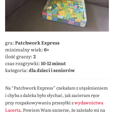
gra:
Patchwork Express
minimalny wiek:
6+
ilość graczy:
2
czas rozgrywki:
10-12 minut
kategoria:
dla dzieci i seniorów
Na “Patchwork Express” czekałam z utęsknieniem
i chyba z daleka było słychać, jak zacieram ręce
przy rozpakowywaniu przesyłki z
wydawnictwa
Lacerta
. Powiem Wam szczerze, że zależało mi na