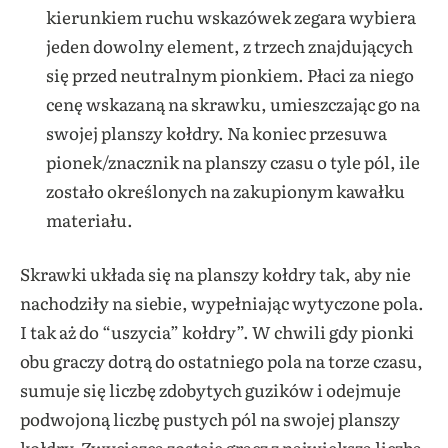
kierunkiem ruchu wskazówek zegara wybiera
jeden dowolny element, z trzech znajdujących
się przed neutralnym pionkiem. Płaci za niego
cenę wskazaną na skrawku, umieszczając go na
swojej planszy kołdry. Na koniec przesuwa
pionek/znacznik na planszy czasu o tyle pól, ile
zostało określonych na zakupionym kawałku
materiału.
Skrawki układa się na planszy kołdry tak, aby nie
nachodziły na siebie, wypełniając wytyczone pola.
I tak aż do “uszycia” kołdry”. W chwili gdy pionki
obu graczy dotrą do ostatniego pola na torze czasu,
sumuje się liczbę zdobytych guzików i odejmuje
podwojoną liczbę pustych pól na swojej planszy
kołdry. Zwycięzcą zostaje gracz z największą liczbą