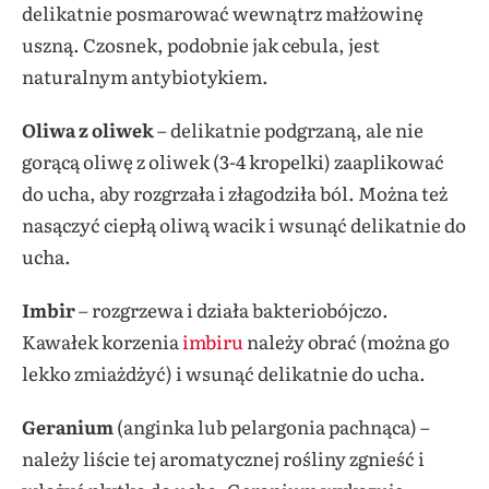
delikatnie posmarować wewnątrz małżowinę
uszną. Czosnek, podobnie jak cebula, jest
naturalnym antybiotykiem.
Oliwa z oliwek
– delikatnie podgrzaną, ale nie
gorącą oliwę z oliwek (3-4 kropelki) zaaplikować
do ucha, aby rozgrzała i złagodziła ból. Można też
nasączyć ciepłą oliwą wacik i wsunąć delikatnie do
ucha.
Imbir
– rozgrzewa i działa bakteriobójczo.
Kawałek korzenia
imbiru
należy obrać (można go
lekko zmiażdżyć) i wsunąć delikatnie do ucha.
Geranium
(anginka lub pelargonia pachnąca) –
należy liście tej aromatycznej rośliny zgnieść i