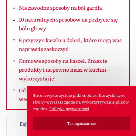
Niezawodne sposoby na ból gardła
10 naturalnych sposobów na pozbycie się
bólu głowy
8 przyczyn kaszlu u dzieci, które mogą was
naprawdę zaskoczyć
Domowe sposoby na kaszel. Znasz te
produkty i na pewno masz w kuchni –
wykorzystaj je!
Od “zwykłego”kaszlu do zapalenia płuc w
Strona wykorzystuje pliki cookies. Korzystając ze
weekend
strony wyrażasz zgodę na wykorzystywanie plików
cookies.
Polityka prywatności
Fajny artykuł? Możesz nas pochwalić lub
Tak, zgadzam się
podzielić się nim z innymi :)