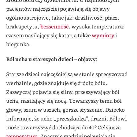
pacjentów najczęściej pojawiają się objawy
ogólnoustrojowe, takie jak: drażliwość, płacz,
brak apetytu,
bezsenność
, wysoka temperatura;
czasem nasilający się katar, a także
wymioty
i
biegunka.
Ból ucha u starszych dzieci – objawy:
Starsze dzieci najczęściej są w stanie sprecyzować
werbalnie, gdzie znajduje się źródło bólu.
Zazwyczaj pojawia się silny, przeszywający ból
ucha, nasilający się nocą. Towarzyszy temu ból
głowy, szum w uszach, gorsze słyszenie. Dziecko
informuje, że ucho „przeszkadza”, drażni. Bólowi
może towarzyszyć dochodząca do 40º Celsjusza
temperatura
. Znacznie rzadziej pojawiają się