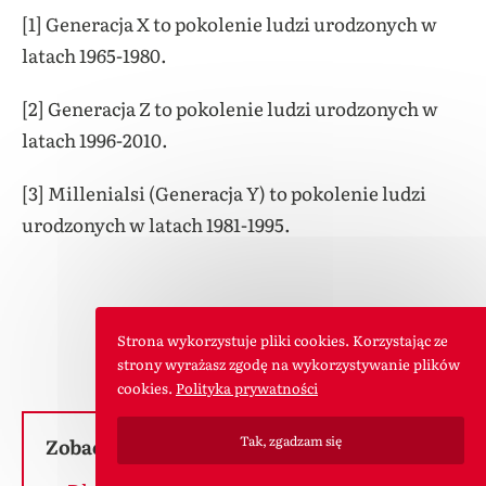
[1] Generacja X to pokolenie ludzi urodzonych w
latach 1965-1980.
[2] Generacja Z to pokolenie ludzi urodzonych w
latach 1996-2010.
[3] Millenialsi (Generacja Y) to pokolenie ludzi
urodzonych w latach 1981-1995.
Źródło informacji: Amazon
Strona wykorzystuje pliki cookies. Korzystając ze
strony wyrażasz zgodę na wykorzystywanie plików
cookies.
Polityka prywatności
Tak, zgadzam się
Zobacz inne wpisy o tej tematyce: