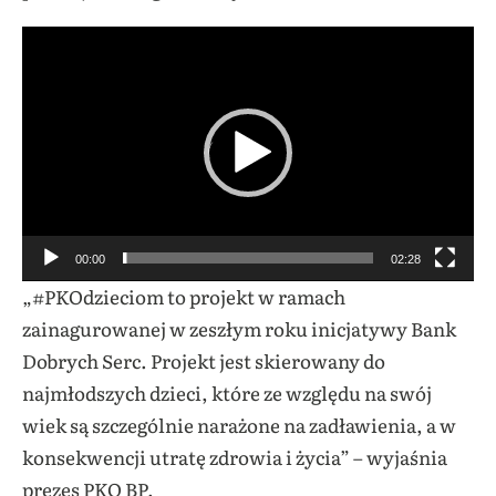
Odtwarzacz
video
00:00
02:28
„#PKOdzieciom to projekt w ramach
zainagurowanej w zeszłym roku inicjatywy Bank
Dobrych Serc. Projekt jest skierowany do
najmłodszych dzieci, które ze względu na swój
wiek są szczególnie narażone na zadławienia, a w
konsekwencji utratę zdrowia i życia” – wyjaśnia
prezes PKO BP.