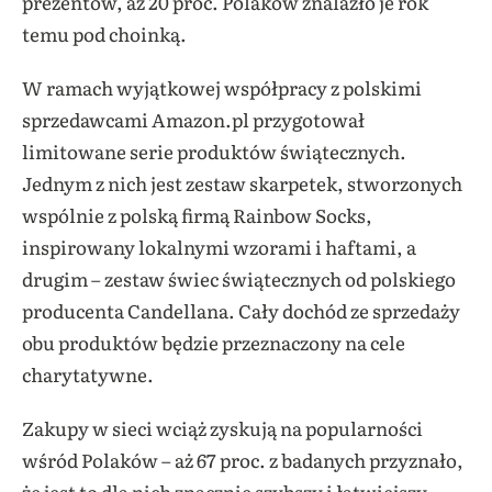
prezentów, aż 20 proc. Polaków znalazło je rok
temu pod choinką.
W ramach wyjątkowej współpracy z polskimi
sprzedawcami Amazon.pl przygotował
limitowane serie produktów świątecznych.
Jednym z nich jest zestaw skarpetek, stworzonych
wspólnie z polską firmą Rainbow Socks,
inspirowany lokalnymi wzorami i haftami, a
drugim – zestaw świec świątecznych od polskiego
producenta Candellana. Cały dochód ze sprzedaży
obu produktów będzie przeznaczony na cele
charytatywne.
Zakupy w sieci wciąż zyskują na popularności
wśród Polaków – aż 67 proc. z badanych przyznało,
że jest to dla nich znacznie szybszy i łatwiejszy