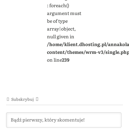
: foreach()
argument must
be of type
array|object,
null given in
/home/klient.dhosting.pl/annakol
content/themes/wrm-v3/single.ph
on line
239
Subskrybuj