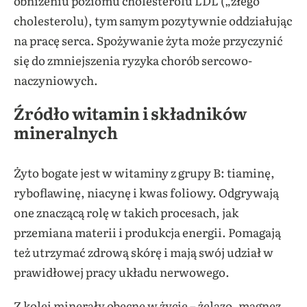
obniżeniu poziomu cholesterolu LDL („złego”
cholesterolu), tym samym pozytywnie oddziałując
na pracę serca. Spożywanie żyta może przyczynić
się do zmniejszenia ryzyka chorób sercowo-
naczyniowych.
Źródło witamin i składników
mineralnych
Żyto bogate jest w witaminy z grupy B: tiaminę,
ryboflawinę, niacynę i kwas foliowy. Odgrywają
one znaczącą rolę w takich procesach, jak
przemiana materii i produkcja energii. Pomagają
też utrzymać zdrową skórę i mają swój udział w
prawidłowej pracy układu nerwowego.
Z kolei minerały obecne w życie – żelazo, magnez,