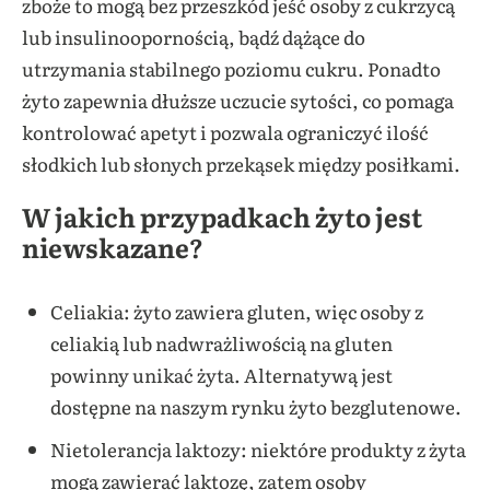
zboże to mogą bez przeszkód jeść osoby z cukrzycą
lub insulinoopornością, bądź dążące do
utrzymania stabilnego poziomu cukru. Ponadto
żyto zapewnia dłuższe uczucie sytości, co pomaga
kontrolować apetyt i pozwala ograniczyć ilość
słodkich lub słonych przekąsek między posiłkami.
W jakich przypadkach żyto jest
niewskazane?
Celiakia: żyto zawiera gluten, więc osoby z
celiakią lub nadwrażliwością na gluten
powinny unikać żyta. Alternatywą jest
dostępne na naszym rynku żyto bezglutenowe.
Nietolerancja laktozy: niektóre produkty z żyta
mogą zawierać laktozę, zatem osoby