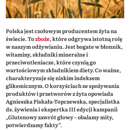
Polska jest czołowym producentem żyta na
świecie. To
zboże
, które odgrywa istotną rolę
w naszym odżywianiu. Jest bogate w błonnik,
witaminy, składniki mineralne i
przeciwutleniacze, które czynią go
wartościowym składnikiem diety. Co ważne,
charakteryzuje się niskim indeksem
glikemicznym.
O korzyściach ze spożywania
produktów i przetworów z żyta opowiada
Agnieszka Piskała-Topczewska, specjalistka
ds. żywienia i
ekspertka III edycji kampanii
„Glutenowy zawrót głowy – obalamy mity,
potwierdzamy fakty”.