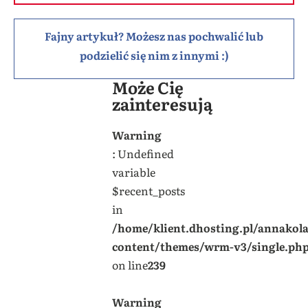
Fajny artykuł? Możesz nas pochwalić lub
podzielić się nim z innymi :)
Może Cię
zainteresują
Warning
: Undefined
variable
$recent_posts
in
/home/klient.dhosting.pl/annakol
content/themes/wrm-v3/single.ph
on line
239
Warning