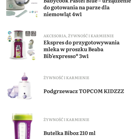
Babycook Pastel Blue – urządzenie
do gotowania na parze dla
niemowląt 4w1
AKCESORIA
,
ŻYWNOŚĆ I KARMIENIE
Ekspres do przygotowywania
mleka w proszku Beaba
Bib’expresso® 3w1
ŻYWNOŚĆ I KARMIENIE
Podgrzewacz TOPCOM KIDZZZ
ŻYWNOŚĆ I KARMIENIE
Butelka Biboz 210 ml