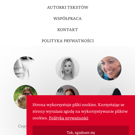
AUTORKI TEKSTÓW
WSPÓŁPRACA
KONTAKT
POLITYKA PRYWATNOŚCI
Strona wykorzystuje pliki cookies. Korzystając ze
strony wyrażasz zgodę na wykorzystywanie plików
cookies.
Polityka prywatności
Copyright © 2011-2026 W Roli Mamy. Wszelkie prawa
zastrzeżone.
Tak, zgadzam się