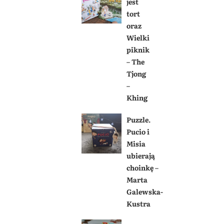
jest
tort
oraz
Wielki
piknik
– The
Tjong
–
Khing
Puzzle.
Pucio i
Misia
ubierają
choinkę –
Marta
Galewska-
Kustra