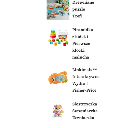
Drewniane
puzzle
Trefl
Piramidka
z kółek i
Pierwsze
klocki
malucha
Linkimals™
Interaktywna
Wydra |
Fisher-Price
Siostrzyczka
Szczeniaczka
Uczniaczka