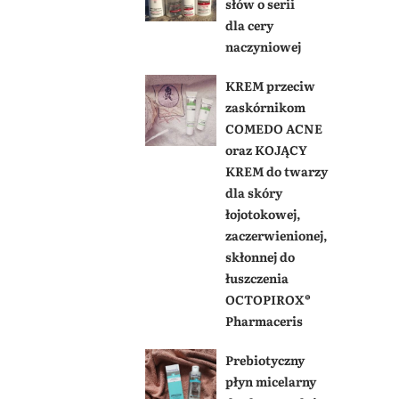
słów o serii
dla cery
naczyniowej
KREM przeciw
zaskórnikom
COMEDO ACNE
oraz KOJĄCY
KREM do twarzy
dla skóry
łojotokowej,
zaczerwienionej,
skłonnej do
łuszczenia
OCTOPIROX®
Pharmaceris
Prebiotyczny
płyn micelarny