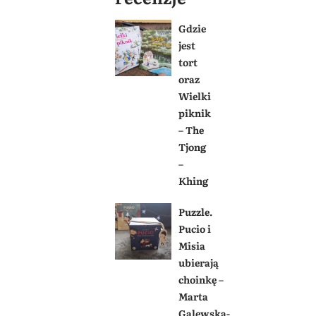
Gdzie
jest
tort
oraz
Wielki
piknik
– The
Tjong
–
Khing
Puzzle.
Pucio i
Misia
ubierają
choinkę –
Marta
Galewska-