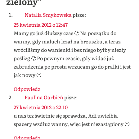
zielony”
Natalia Smykowska
pisze:
25 kwietnia 2012 o 12:47
Mamy go już dłuższy czas 🙂 Na początku do
wanny, gdy maluch leżał na brzuszku, a teraz
wróciliśmy do wanienki i bez niego byłby niezły
poślizg 🙂 Po pewnym czasie, gdy widać już
zabrudzenia po prostu wrzucam go do pralki i jest
jak nowy 🙂
Odpowiedz
Paulina Garbień
pisze:
27 kwietnia 2012 o 22:10
u nas tez świetnie się sprawdza, Adi uwielbia
spacery wzdłuż wanny, więc jest niezastąpiony 🙂
Odpowiedz