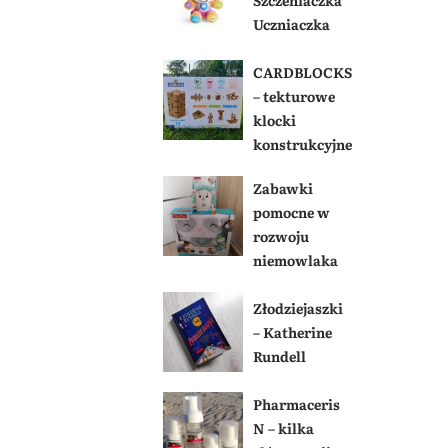
Uczniaczka
CARDBLOCKS
– tekturowe
klocki
konstrukcyjne
Zabawki
pomocne w
rozwoju
niemowlaka
Złodziejaszki
– Katherine
Rundell
Pharmaceris
N – kilka