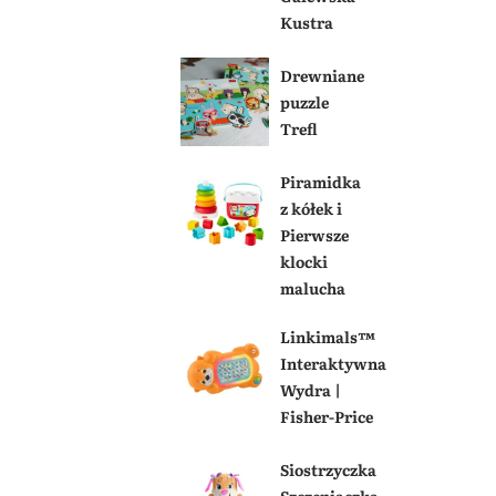
Kustra
Drewniane
puzzle
Trefl
Piramidka
z kółek i
Pierwsze
klocki
malucha
Linkimals™
Interaktywna
Wydra |
Fisher-Price
Siostrzyczka
Szczeniaczka