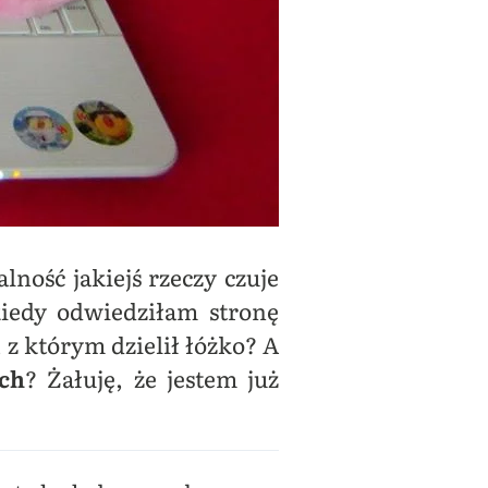
ość jakiejś rzeczy czuje
kiedy odwiedziłam stronę
z którym dzielił łóżko? A
ch
? Żałuję, że jestem już