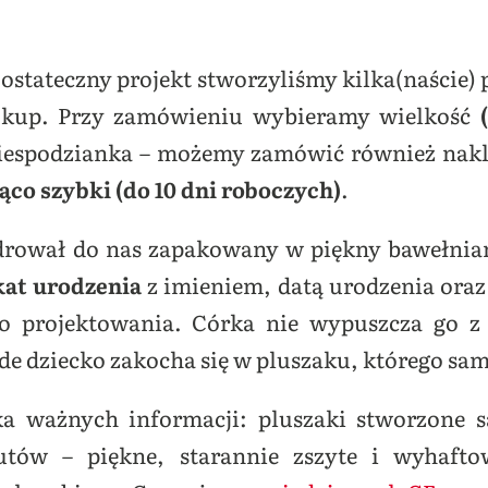
ostateczny projekt stworzyliśmy kilka(naście)
ę kup. Przy zamówieniu wybieramy wielkość
 niespodzianka – możemy zamówić również nakl
ąco szybki (do 10 dni roboczych)
.
rował do nas zapakowany w piękny bawełnian
kat urodzenia
z imieniem, datą urodzenia oraz
o projektowania. Córka nie wypuszcza go z 
żde dziecko zakocha się w pluszaku, którego sa
ka ważnych informacji: pluszaki stworzone 
utów – piękne, starannie zszyte i wyhaft