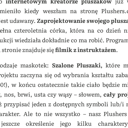
 o
internetowym kreatorze pluszaków
już 
zmieniło kiedy weszłam na stronę Plushers
jest udawany.
Zaprojektowanie swojego pluszak
ełna czteroletnia córka, która na co dzień 
kcji wiedziała dokładnie co ma robić. Program 
a stronie znajduje się
filmik z instruktażem
.
dzaje maskotek:
Szalone Pluszaki,
które m
rojektu zaczyna się od wybrania kształtu zab
50!), w końcu ostatecznie takie ciało będzie 
y, nos, brwi, usta czy wąsy – słowem,
cały pro
przypisać jeden z dostępnych symboli lub/i 
arakter. Ale to nie wszystko – nasz Plushers
eszcze określenie jego kilku charaktery