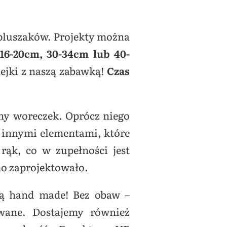
 pluszaków. Projekty można
(16-20cm, 30-34cm lub 40-
ejki z naszą zabawką!
Czas
y woreczek. Oprócz niego
 innymi elementami, które
rąk, co w zupełności jest
mo zaprojektowało.
są hand made! Bez obaw –
owane. Dostajemy również