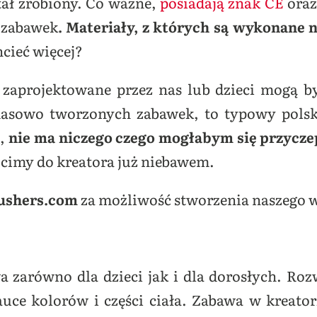
tał zrobiony. Co ważne,
posiadają znak CE
ora
 zabawek
.
Materiały, z których są wykonane n
hcieć więcej?
zaprojektowane przez nas lub dzieci mogą b
masowo tworzonych zabawek, to typowy polsk
,
nie ma niczego czego mogłabym się przycze
cimy do kreatora już niebawem.
ushers.com
za możliwość stworzenia naszego w
a zarówno dla dzieci jak i dla dorosłych. R
ce kolorów i części ciała. Zabawa w kreator