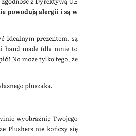
z zgodność z Dyrektywą UE
ie powodują alergii i są w
yć idealnym prezentem, są
i hand made (dla mnie to
pić!
No może tylko tego, że
łasnego pluszaka.
ozwinie wyobraźnię Twojego
ze Plushers nie kończy się