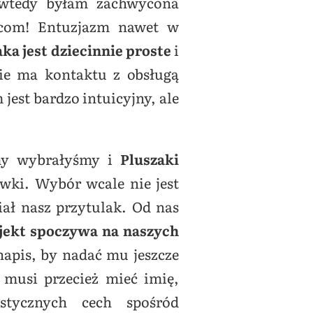
wtedy byłam zachwycona
.com! Entuzjazm nawet w
a jest dziecinnie proste
i
nie ma kontaktu z obsługą
jest bardzo intuicyjny, ale
y wybrałyśmy i
Pluszaki
awki. Wybór wcale nie jest
miał nasz przytulak. Od nas
jekt spoczywa na naszych
napis, by nadać mu jeszcze
 musi przecież mieć imię,
stycznych cech spośród