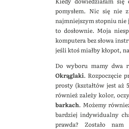
Kiedy dowiedziałam się
pomysłem. Nic się nie 
najmniejszym stopniu nie 
to dosłownie. Moja niesp
komputera bez słowa instru
jeśli ktoś miałby kłopot, n
Do wyboru mamy dwa ro
Okrąglaki
. Rozpoczęcie p
prosty (kształtów jest aż 
również zależy kolor, ocz
barkach
. Możemy również 
bardziej indywidualny ch
prawda? Zostało nam j