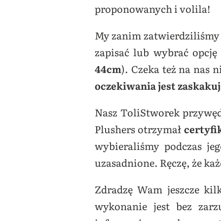
proponowanych i volila!
My zanim zatwierdziliśmy 
zapisać lub wybrać opcj
44cm
). Czeka też na nas
oczekiwania jest zaskakuj
Nasz ToliStworek przywęd
Plushers otrzymał
certyfi
wybieraliśmy podczas jeg
uzasadnione. Ręczę, że ka
Zdradzę Wam jeszcze kil
wykonanie jest bez zarz