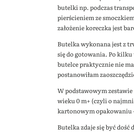
butelki np. podczas trans
pierścieniem ze smoczkiem
założenie koreczka jest ba
Butelka wykonana jest z t
się do gotowania. Po kilk
butelce praktycznie nie ma
postanowiłam zaoszczędzić
W podstawowym zestawie zn
wieku 0 m+ (czyli o najmni
kartonowym opakowaniu – d
Butelka zdaje się być doś