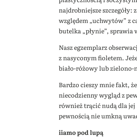
najdrobniejsze szczegóły: 
względem „uchwytów” z cał
butelka „płynie”, sprawia 
Nasz egzemplarz obserwacj
z nasyconym fioletem. Jeż
biało-różowy lub zielono-n
Bardzo cieszy mnie fakt, ż
niecodzienny wygląd z pewn
również trącić nudą dla j
pewnością nie umkną uwad
iiamo pod lupą