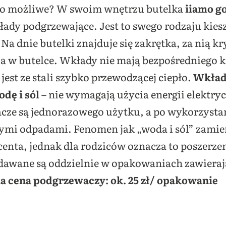
to możliwe? W swoim wnętrzu butelka
iiamo g
łady podgrzewające. Jest to swego rodzaju kie
Na dnie butelki znajduje się zakrętka, za nią kry
 w butelce. Wkłady nie mają bezpośredniego k
jest ze stali szybko przewodzącej ciepło.
Wkład
odę i sól
– nie wymagają użycia energii elektryc
cze są jednorazowego użytku, a po wykorzysta
i odpadami. Fenomen jak „woda i sól” zamieni
enta, jednak dla rodziców oznacza to poszerzen
dawane są oddzielnie w opakowaniach zawieraj
 cena podgrzewaczy: ok. 25 zł/ opakowanie