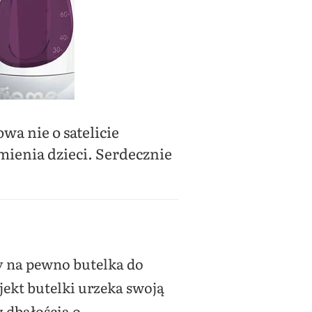
owa nie o satelicie
ienia dzieci. Serdecznie
by na pewno butelka do
ekt butelki urzeka swoją
 dbałością o