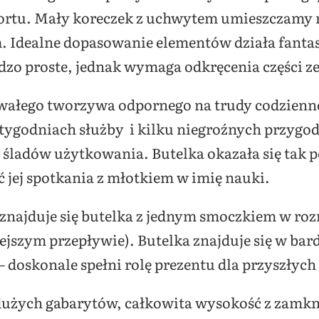
portu. Mały koreczek z uchwytem umieszczamy m
. Idealne dopasowanie elementów działa fantast
rdzo proste, jednak wymaga odkręcenia części 
rwałego tworzywa odpornego na trudy codzienn
u tygodniach służby i kilku niegroźnych przygo
 śladów użytkowania. Butelka okazała się tak p
 jej spotkania z młotkiem w imię nauki.
ajduje się butelka z jednym smoczkiem w rozmi
ejszym przepływie). Butelka znajduje się w ba
oskonale spełni rolę prezentu dla przyszłych 
ć dużych gabarytów, całkowita wysokość z zamk