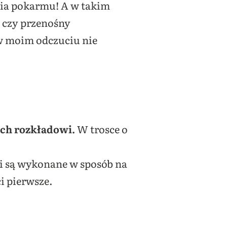
nia pokarmu! A w takim
 czy przenośny
 w moim odczuciu nie
ych rozkładowi.
W trosce o
i są wykonane w sposób na
i pierwsze.