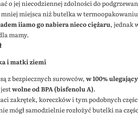
ć o jej niecodziennej zdolności do podgrzewa
o mniej miejsca niż butelka w termoopakowaniu
adem iiamo go nabiera nieco ciężaru
, jednak
dla mamy.
ł
ka i matki ziemi
są z bezpiecznych surowców,
w 100% ulegając
jest
wolne od BPA (bisfenolu A)
.
aci zakrętek, koreczków i tym podobnych częśc
 nie mógł samodzielnie rozłożyć butelki na częśc