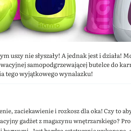
ym uszy nie słyszały! A jednak jest i działa! M
owacyjnej samopodgrzewającej butelce do karm
ia tego wyjątkowego wynalazku!
ie, zaciekawienie i rozkosz dla oka! Czy to a
acyjny gadżet z magazynu wnętrzarskiego? Proj
i barwami. Jest bardzo estetycznie wykonana, z