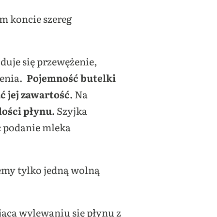
m koncie szereg
duje się przewężenie,
ienia.
Pojemność butelki
ć jej zawartość.
Na
lości płynu.
Szyjka
ąc podanie mleka
emy tylko jedną wolną
jąca wylewaniu się płynu z