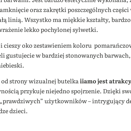
zamknięcie oraz zakrętki poszczególnych części
ą linią. Wszystko ma miękkie kształty, bardz
wrażenie lekko pochylonej sylwetki.
i cieszy oko zestawieniem koloru pomarańczow
eli gustujecie w bardziej stonowanych barwach
iebieski.
e od strony wizualnej butelka
iiamo jest atrakc
ością przykuje niejedno spojrzenie. Dzięki swo
ej „prawdziwych” użytkowników – intrygujący de
ze dzieci.