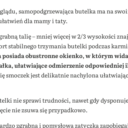
glądu, samopodgrzewająca butelka ma na swoi
ułatwień dla mamy i taty.
rabną talię – mniej więcej w 2/3 wysokości znaj
rt stabilnego trzymania butelki podczas karm
ka posiada obustronne okienko, w którym wida
ałka, ułatwiające odmierzenie odpowiedniej i
 się smoczek jest delikatnie nachylona ułatwiaj
telki nie sprawi trudności, nawet gdy dysponuj
ęcie nie zsuwa się przypadkowo.
bardzo zgrabna i pomysłowa zatyczka zapobiega