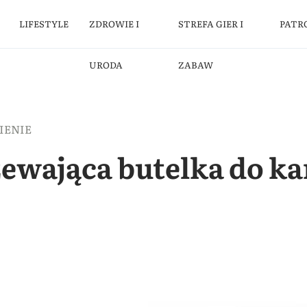
LIFESTYLE
ZDROWIE I
STREFA GIER I
PATR
URODA
ZABAW
IENIE
wająca butelka do ka