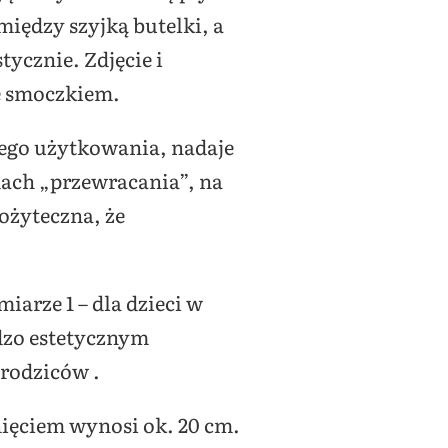
iędzy szyjką butelki, a
ycznie. Zdjęcie i
ze smoczkiem.
ego użytkowania, nadaje
dach „przewracania”, na
ożyteczna, że
arze 1 – dla dzieci w
rdzo estetycznym
rodziców .
nięciem wynosi ok. 20 cm.