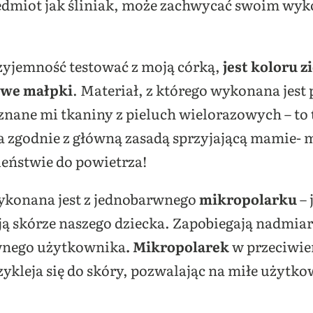
zedmiot jak śliniak, może zachwycać swoim wyko
zyjemność testować z moją córką,
jest koloru z
owe małpki
. Materiał, z którego wykonana jest
znane mi tkaniny z pieluch wielorazowych – to
ąca zgodnie z główną zasadą sprzyjającą mamie-
eństwie do powietrza!
ykonana jest z jednobarwnego
mikropolarku
– 
ją skórze naszego dziecka. Zapobiegają nadmiar
wnego użytkownika
. Mikropolarek
w przeciwie
rzykleja się do skóry, pozwalając na miłe użytk