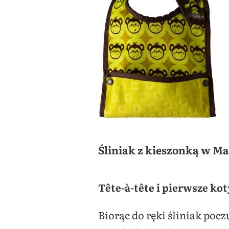
Śliniak z kieszonką w Ma
Tête-à-tête i pierwsze ko
Biorąc do ręki śliniak po