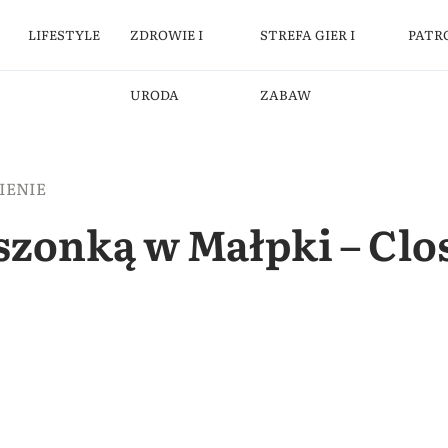
LIFESTYLE
ZDROWIE I
STREFA GIER I
PATR
URODA
ZABAW
IENIE
eszonką w Małpki – Clo