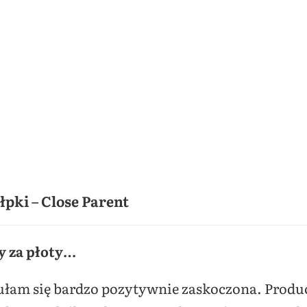
łpki – Close Parent
ty za płoty…
czułam się bardzo pozytywnie zaskoczona. Prod