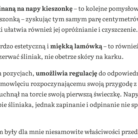
inaną na napy kieszonkę
– to kolejne pomysło
ieszonką – zyskując tym samym parę centymetró
 ułatwia również jej opróżnianie i czyszczenie.
rdzo estetyczną i
miękką lamówką
– to równie
erwać śliniak, nie obetrze skóry na karku.
h pozycjach,
umożliwia regulację
do odpowiedn
mowlęciu rozpoczynającemu swoją przygodę z t
uchnął na torcie swoją pierwszą świeczkę. Nap
bie śliniaka, jednak zapinanie i odpinanie nie
były dla mnie niesamowite właściwości przedni