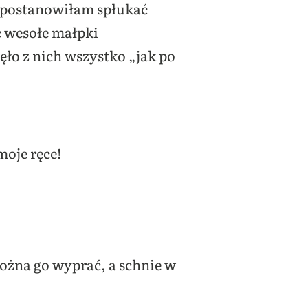
ą postanowiłam spłukać
ć wesołe małpki
ęło z nich wszystko „jak po
oje ręce!
można go wyprać, a schnie w