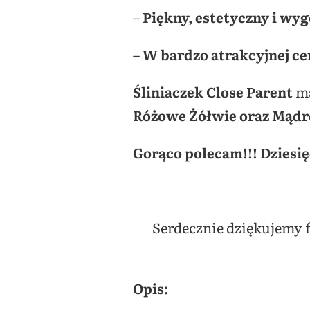
–
Piękny, estetyczny i wy
–
W bardzo atrakcyjnej cen
Śliniaczek Close Parent
ma
Różowe Żółwie oraz Mąd
Gorąco polecam!!! Dziesi
Serdecznie dziękujemy 
Opis: