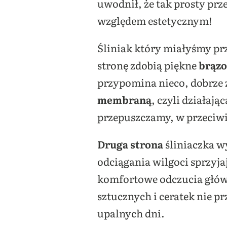
uwodnił, że tak prosty pr
względem estetycznym!
Śliniak który miałyśmy pr
stronę zdobią piękne
brąz
przypomina nieco, dobrze 
membraną
, czyli działaj
przepuszczamy, w przeciwi
Druga strona
śliniaczka w
odciągania wilgoci sprzyja
komfortowe odczucia głó
sztucznych i ceratek nie p
upalnych dni.