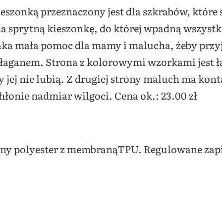
eszonką przeznaczony jest dla szkrabów, które 
ma sprytną kieszonkę, do której wpadną wszystk
 Taka mała pomoc dla mamy i malucha, żeby przy
ałaganem. Strona z kolorowymi wzorkami jest 
y jej nie lubią. Z drugiej strony maluch ma kon
łonie nadmiar wilgoci. Cena ok.: 23.00 zł
ny polyester z membranąTPU. Regulowane zapi