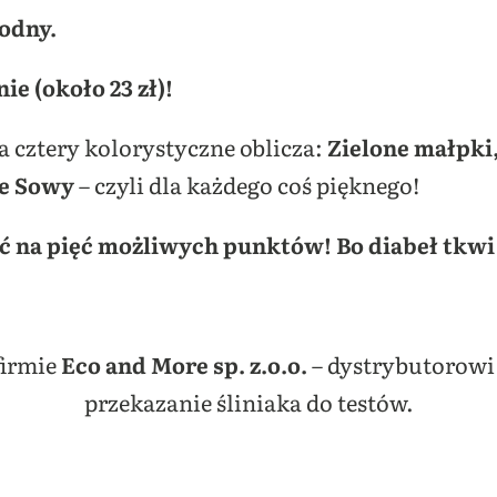
godny.
ie (około 23 zł)!
 cztery kolorystyczne oblicza:
Zielone małpki
re Sowy
– czyli dla każdego coś pięknego!
ęć na pięć możliwych punktów! Bo diabeł tkwi
firmie
Eco and More sp. z.o.o.
– dystrybutorowi
przekazanie śliniaka do testów.