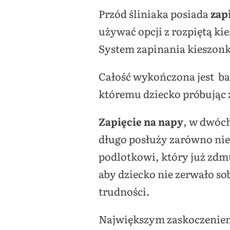
Przód śliniaka posiada
zap
używać opcji z rozpiętą k
System zapinania kieszonki
Całość wykończona jest ba
któremu dziecko próbując z
Zapięcie na napy
, w dwóc
długo posłuży zarówno nie
podlotkowi, który już zdm
aby dziecko nie zerwało so
trudności.
Największym zaskoczeniem 