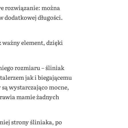
we rozwiązanie: można
w dodatkowej długości.
ż ważny element, dzięki
iego rozmiaru – śliniak
alerzem jak i biegającemu
y są wystarczająco mocne,
 sprawia mamie żadnych
ej strony śliniaka, po