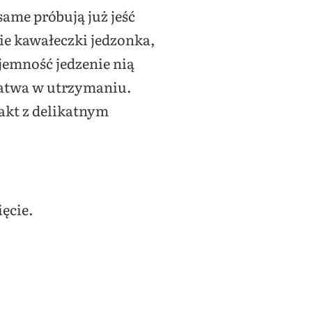
same próbują już jeść
ie kawałeczki jedzonka,
jemność jedzenie nią
łatwa w utrzymaniu.
takt z delikatnym
ęcie.