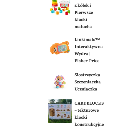
z kółek i
Pierwsze
klocki
malucha
Linkimals™
Interaktywna
Wydra |
Fisher-Price
Siostrzyczka
Szczeniaczka
Uczniaczka
CARDBLOCKS
– tekturowe
klocki
konstrukcyjne