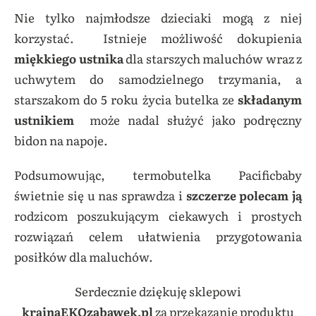
Nie tylko najmłodsze dzieciaki mogą z niej
korzystać. Istnieje możliwość dokupienia
miękkiego ustnika
dla starszych maluchów wraz z
uchwytem do samodzielnego trzymania, a
starszakom do 5 roku życia butelka ze
składanym
ustnikiem
może nadal służyć jako podręczny
bidon na napoje.
Podsumowując, termobutelka Pacificbaby
świetnie się u nas sprawdza i
szczerze polecam ją
rodzicom poszukującym ciekawych i prostych
rozwiązań celem ułatwienia przygotowania
posiłków dla maluchów.
Serdecznie dziękuję sklepowi
krainaEKOzabawek.pl
za przekazanie produktu