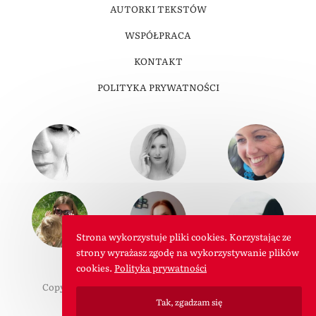
AUTORKI TEKSTÓW
WSPÓŁPRACA
KONTAKT
POLITYKA PRYWATNOŚCI
Strona wykorzystuje pliki cookies. Korzystając ze
strony wyrażasz zgodę na wykorzystywanie plików
cookies.
Polityka prywatności
Copyright © 2011-2026 W Roli Mamy. Wszelkie prawa
zastrzeżone.
Tak, zgadzam się