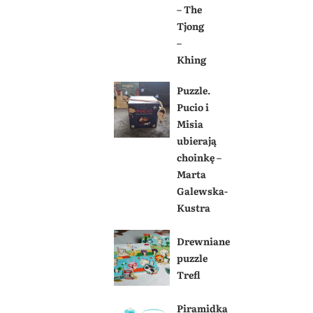
– The
Tjong
–
Khing
Puzzle.
Pucio i
Misia
ubierają
choinkę –
Marta
Galewska-
Kustra
Drewniane
puzzle
Trefl
Piramidka