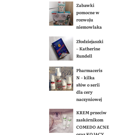
Zabawki
pomocne w
rozwoju
niemowlaka
Złodziejaszki
– Katherine
Rundell
Pharmaceris
N – kilka
słów o serii
dla cery
naczyniowej
KREM przeciw
zaskórnikom
COMEDO ACNE
oraz KOJĄCY