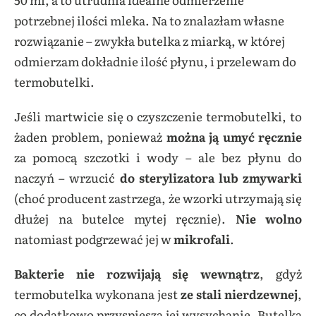
potrzebnej ilości mleka. Na to znalazłam własne
rozwiązanie – zwykła butelka z miarką, w której
odmierzam dokładnie ilość płynu, i przelewam do
termobutelki.
Jeśli martwicie się o czyszczenie termobutelki, to
żaden problem, ponieważ
można ją umyć ręcznie
za pomocą szczotki i wody – ale bez płynu do
naczyń – wrzucić
do sterylizatora lub zmywarki
(choć producent zastrzega, że wzorki utrzymają się
dłużej na butelce mytej ręcznie).
Nie wolno
natomiast podgrzewać jej w
mikrofali
.
Bakterie nie rozwijają się wewnątrz
, gdyż
termobutelka wykonana jest
ze stali nierdzewnej
,
co dodatkowo przyspiesza jej wysychanie. Butelka