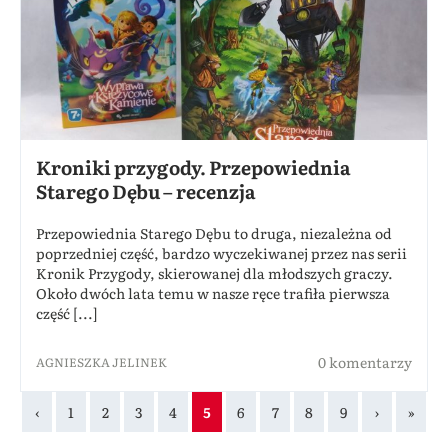
Kroniki przygody. Przepowiednia
Starego Dębu – recenzja
Przepowiednia Starego Dębu to druga, niezależna od
poprzedniej część, bardzo wyczekiwanej przez nas serii
Kronik Przygody, skierowanej dla młodszych graczy.
Około dwóch lata temu w nasze ręce trafiła pierwsza
część [...]
0 komentarzy
AGNIESZKA JELINEK
‹
1
2
3
4
5
6
7
8
9
›
»