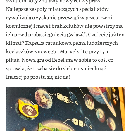
światem koty znalazły nowy cel wypraw.
Najlepsze zespoły miauczących specjalistów
rywalizują o zyskanie przewagi w przestrzeni
kosmicznej i nawet brak kciuków nie powstrzyma
ich przed próbą sięgnięcia gwiazd”. Czujecie już ten
klimat? Kapsuła ratunkowa pełna ludożerczych
kociaczków z nowego „Marvels” to przy tym
pikuś. Nowa gra od Rebel ma w sobie to coś, co
sprawia, że trzeba się do siebie uśmiechnąć.
Inaczej po prostu się nie da!