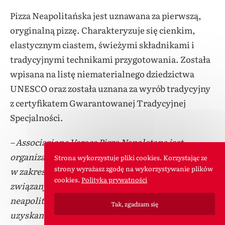
Pizza
Neapolitańska jest uznawana za pierwszą,
oryginalną pizzę. Charakteryzuje się cienkim,
elastycznym ciastem, świeżymi składnikami i
tradycyjnymi technikami przygotowania. Została
wpisana na listę niematerialnego dziedzictwa
UNESCO oraz została uznana za wyrób tradycyjny
z certyfikatem Gwarantowanej Tradycyjnej
Specjalności.
– Associazione Verace Pizza Napoletana jest
organizacją, która nadzoruje i certyfikuje pizzerie
Strona wykorzystuje pliki cookies. Korzystając ze
strony wyrażasz zgodę na wykorzystywanie plików
w zakresie przestrzegania standardów i tradycji,
cookies.
Polityka prywatności
związanych z przygotowaniem pizzy
neapolitańskiej. Restauracje starające się o
Tak, zgadzam się
uzyskanie certyfikatu, muszą przestrzegać