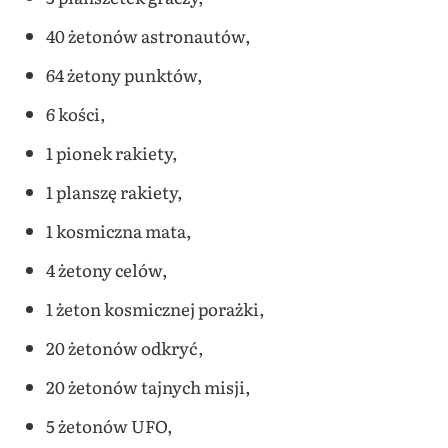
40 żetonów astronautów,
64 żetony punktów,
6 kości,
1 pionek rakiety,
1 planszę rakiety,
1 kosmiczna mata,
4 żetony celów,
1 żeton kosmicznej porażki,
20 żetonów odkryć,
20 żetonów tajnych misji,
5 żetonów UFO,