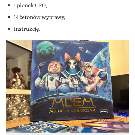
1 pionek UFO,
14 żetonów wyprawy,
instrukcję.