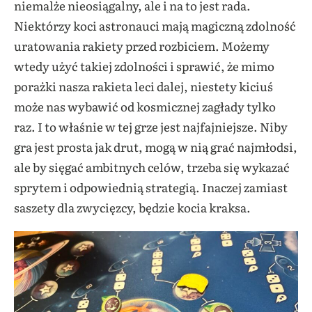
niemalże nieosiągalny, ale i na to jest rada.
Niektórzy koci astronauci mają magiczną zdolność
uratowania rakiety przed rozbiciem. Możemy
wtedy użyć takiej zdolności i sprawić, że mimo
porażki nasza rakieta leci dalej, niestety kiciuś
może nas wybawić od kosmicznej zagłady tylko
raz. I to właśnie w tej grze jest najfajniejsze. Niby
gra jest prosta jak drut, mogą w nią grać najmłodsi,
ale by sięgać ambitnych celów, trzeba się wykazać
sprytem i odpowiednią strategią. Inaczej zamiast
saszety dla zwycięzcy, będzie kocia kraksa.