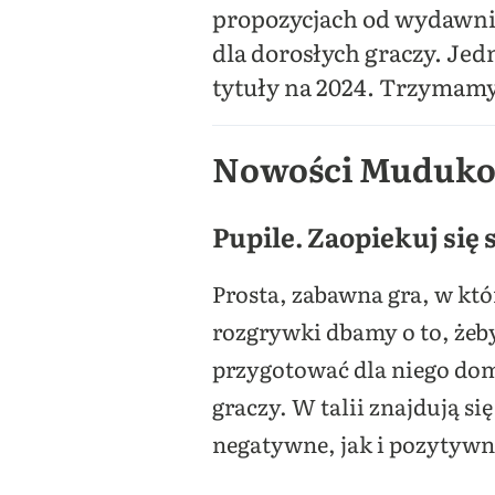
propozycjach od wydawnic
dla dorosłych graczy. Je
tytuły na 2024. Trzymamy
Nowości Muduko 
Pupile. Zaopiekuj si
Prosta, zabawna gra, w któ
rozgrywki dbamy o to, że
przygotować dla niego dom
graczy. W talii znajdują s
negatywne, jak i pozytywn