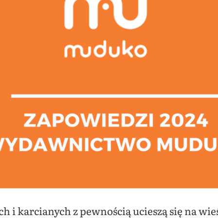
h i karcianych z pewnością ucieszą się na wi