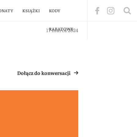
ONATY
KSIĄŻKI
KODY
RABATOWE
17 marca 2024
Dołącz do konwersacji