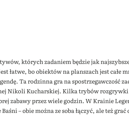
ktywów, których zadaniem będzie jak najszybsz
est łatwe, bo obiektów na planszach jest całe 
legendę. Ta rodzinna gra na spostrzegawczość 
anej Nikoli Kucharskiej. Kilka trybów rozgryw
rej zabawy przez wiele godzin. W Krainie Legen
aśni – obie można ze soba łączyć, ale też grać 