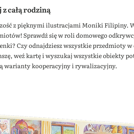
j z całą rodziną
czość z pięknymi ilustracjami Moniki Filipiny.
iotów! Sprawdź się w roli domowego odkrywcy.
odenki? Czy odnajdziesz wszystkie przedmioty w
nszę, weź kartę i wyszukaj wszystkie obiekty p
ą warianty kooperacyjny i rywalizacyjny.