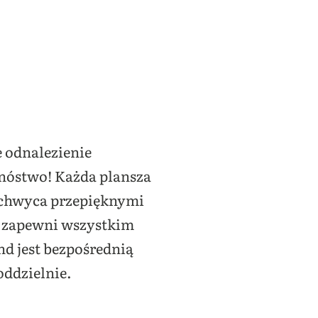
e odnalezienie
mnóstwo! Każda plansza
zachwyca przepięknymi
ki zapewni wszystkim
d jest bezpośrednią
oddzielnie.