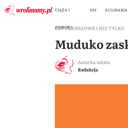
CIĄŻA I
DIY
KULINARIA
DZIECKO
GRY PLANSZOWE I NIE TYLKO
Muduko zask
Autorka tekstu
Redakcja