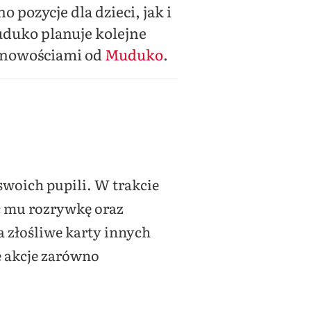
ozycje dla dzieci, jak i
uduko planuje kolejne
z nowościami od
Muduko
.
swoich pupili. W trakcie
ć mu rozrywkę oraz
 złośliwe karty innych
e akcje zarówno