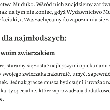
twa Muduko. Wśród nich znajdziemy zarówno p
dnak na tym nie koniec, gdyż Wydawnictwo M
 kciuki, a Was zachęcamy do zapoznania się 
dla najmłodszych:
ę swoim zwierzakiem
rej staramy się zostać najlepszymi opiekunami 
by swojego zwierzaka nakarmić, umyć, zapewni
ek. Jednak gracze muszą być czujni i uważać na
ię karty specjalne, które wprowadzają dodatkow
e.