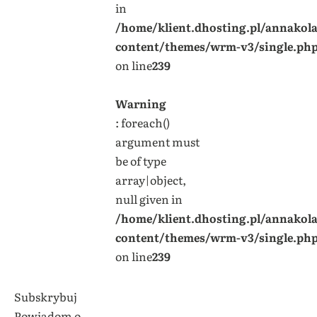
in
/home/klient.dhosting.pl/annakol
content/themes/wrm-v3/single.ph
on line
239
Warning
: foreach()
argument must
be of type
array|object,
null given in
/home/klient.dhosting.pl/annakol
content/themes/wrm-v3/single.ph
on line
239
Subskrybuj
Powiadom o