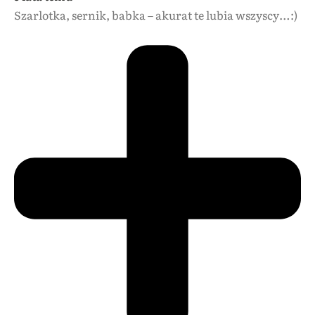
Szarlotka, sernik, babka – akurat te lubia wszyscy…:)