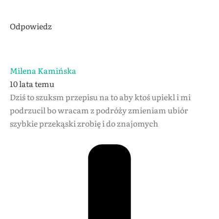
Odpowiedz
Milena Kamińska
10 lata temu
Dziś to szuksm przepisu na to aby ktoś upiekl i mi
podrzucil bo wracam z podróży zmieniam ubiór
szybkie przekąski zrobię i do znajomych