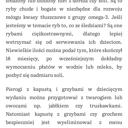
smażony lub duszony filet z dorsza czy soli. Są to
ryby chude i
bogate w niezbędne dla rozwoju
mózgu kwasy tłuszczowe z grupy omega-3. Jeśli
jesteśmy w temacie ryb to, co ze śledziami? Są one
rybami ciężkostrawnymi, dlatego lepiej
wstrzymać się od serwowania ich dzieciom.
Niewielkie ilości można podać tym, które skończył
18 miesięcy, po wcześniejszym dokładny
wymoczeniu płatów w wodzie lub mleku, by
pozbyć się nadmiaru soli.
Pierogi z kapustą i grzybami w dziecięcym
wydaniu można przygotować z twarogiem lub
owocami np. jabłkiem czy truskawkami.
Natomiast kapustę z grzybami czy grochem
bezpieczniej jest wyeliminować z menu