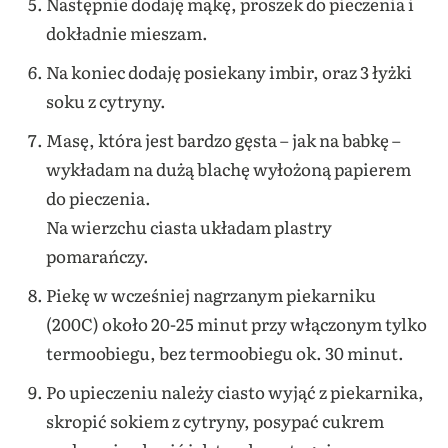
Następnie dodaję mąkę, proszek do pieczenia i
dokładnie mieszam.
Na koniec dodaję posiekany imbir, oraz 3 łyżki
soku z cytryny.
Masę, która jest bardzo gęsta – jak na babkę –
wykładam na dużą blachę wyłożoną papierem
do pieczenia.
Na wierzchu ciasta układam plastry
pomarańczy.
Piekę w wcześniej nagrzanym piekarniku
(200C) około 20-25 minut przy włączonym tylko
termoobiegu, bez termoobiegu ok. 30 minut.
Po upieczeniu należy ciasto wyjąć z piekarnika,
skropić sokiem z cytryny, posypać cukrem