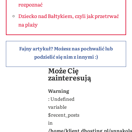
rozpoznać
Dziecko nad Bałtykiem, czyli jak przetrwać
na plaży
Fajny artykuł? Możesz nas pochwalić lub
podzielić się nim z innymi :)
Może Cię
zainteresują
Warning
: Undefined
variable
$recent_posts
in
/home/klient.dhosting.pl/annakol