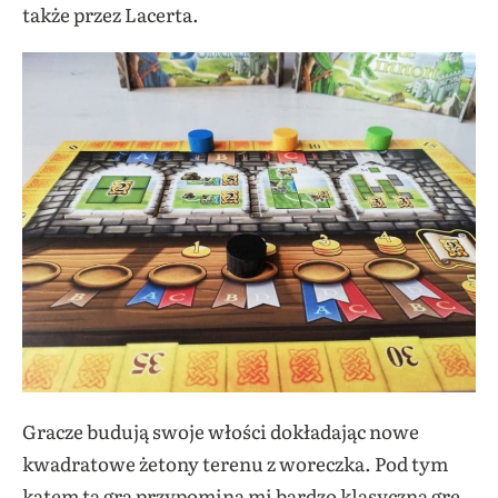
także przez Lacerta.
Gracze budują swoje włości dokładając nowe
kwadratowe żetony terenu z woreczka. Pod tym
kątem ta gra przypomina mi bardzo klasyczną grę