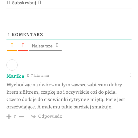
Subskrybuj
1
KOMENTARZ
Najstarsze
Marika
7 lata temu
Wychodząc na dwór z małym zawsze zabieram dobry
krem z filtrem, czapkę no i oczywiście coś do picia.
Często dodaje do cisowianki cytrynę z miętą. Picie jest
orzeźwiające. A małemu takie bardziej smakuje.
Odpowiedz
0