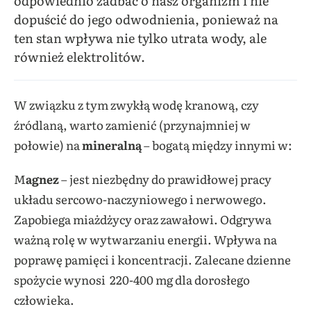
odpowiednio zadbać o nasz organizm i nie
dopuścić do jego odwodnienia, ponieważ na
ten stan wpływa nie tylko utrata wody, ale
również elektrolitów.
W związku z tym zwykłą wodę kranową, czy
źródlaną, warto zamienić (przynajmniej w
połowie) na
mineralną
– bogatą między innymi w:
M
agnez
– jest niezbędny do prawidłowej pracy
układu sercowo-naczyniowego i nerwowego.
Zapobiega miażdżycy oraz zawałowi. Odgrywa
ważną rolę w wytwarzaniu energii. Wpływa na
poprawę pamięci i koncentracji. Zalecane dzienne
spożycie wynosi 220-400 mg dla dorosłego
człowieka.