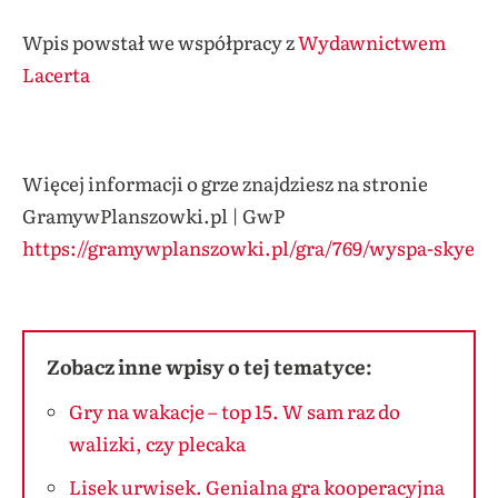
Wpis powstał we współpracy z
Wydawnictwem
Lacerta
Więcej informacji o grze znajdziesz na stronie
GramywPlanszowki.pl | GwP
https://gramywplanszowki.pl/gra/769/wyspa-skye
Zobacz inne wpisy o tej tematyce:
Gry na wakacje – top 15. W sam raz do
walizki, czy plecaka
Lisek urwisek. Genialna gra kooperacyjna