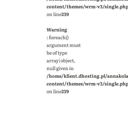
content/themes/wrm-v3/single.ph
on line
239
Warning
: foreach()
argument must
be of type
array|object,
null given in
/home/klient.dhosting.pl/annakol
content/themes/wrm-v3/single.ph
on line
239