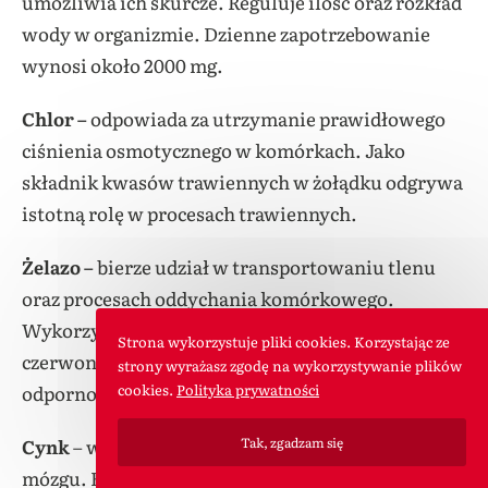
umożliwia ich skurcze. Reguluje ilość oraz rozkład
wody w organizmie. Dzienne zapotrzebowanie
wynosi około 2000 mg.
Chlor –
odpowiada za utrzymanie prawidłowego
ciśnienia osmotycznego w komórkach. Jako
składnik kwasów trawiennych w żołądku odgrywa
istotną rolę w procesach trawiennych.
Żelazo –
bierze udział w transportowaniu tlenu
oraz procesach oddychania komórkowego.
Wykorzystywane jest do wytwarzania krwinek
Strona wykorzystuje pliki cookies. Korzystając ze
czerwonych. Wspomaga również pracę systemu
strony wyrażasz zgodę na wykorzystywanie plików
cookies.
Polityka prywatności
odpornościowego i nerwowego.
Tak, zgadzam się
Cynk
– wspiera układ odpornościowy oraz pracę
mózgu. Bierze udział m.in. w metabolizmie