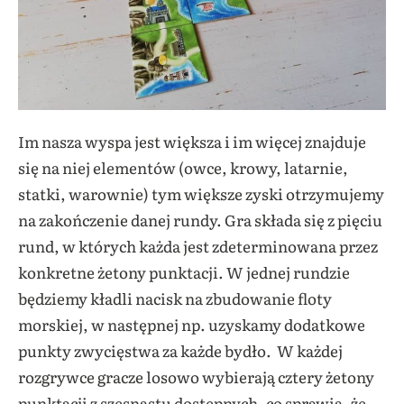
Im nasza wyspa jest większa i im więcej znajduje
się na niej elementów (owce, krowy, latarnie,
statki, warownie) tym większe zyski otrzymujemy
na zakończenie danej rundy. Gra składa się z pięciu
rund, w których każda jest zdeterminowana przez
konkretne żetony punktacji. W jednej rundzie
będziemy kładli nacisk na zbudowanie floty
morskiej, w następnej np. uzyskamy dodatkowe
punkty zwycięstwa za każde bydło. W każdej
rozgrywce gracze losowo wybierają cztery żetony
punktacji z szesnastu dostępnych, co sprawia, że