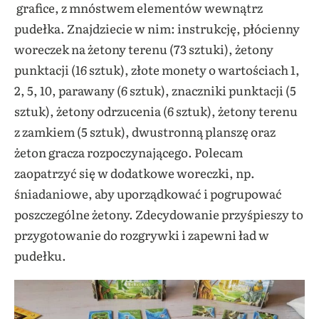
grafice, z mnóstwem elementów wewnątrz
pudełka. Znajdziecie w nim: instrukcję, płócienny
woreczek na żetony terenu (73 sztuki), żetony
punktacji (16 sztuk), złote monety o wartościach 1,
2, 5, 10, parawany (6 sztuk), znaczniki punktacji (5
sztuk), żetony odrzucenia (6 sztuk), żetony terenu
z zamkiem (5 sztuk), dwustronną planszę oraz
żeton gracza rozpoczynającego. Polecam
zaopatrzyć się w dodatkowe woreczki, np.
śniadaniowe, aby uporządkować i pogrupować
poszczególne żetony. Zdecydowanie przyśpieszy to
przygotowanie do rozgrywki i zapewni ład w
pudełku.