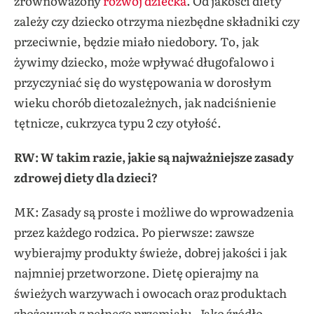
zrównoważony
rozwój dziecka
. Od jakości diety
zależy czy dziecko otrzyma niezbędne składniki czy
przeciwnie, będzie miało niedobory. To, jak
żywimy dziecko, może wpływać długofalowo i
przyczyniać się do występowania w dorosłym
wieku chorób dietozależnych, jak nadciśnienie
tętnicze, cukrzyca typu 2 czy otyłość.
RW: W takim razie, jakie są najważniejsze zasady
zdrowej diety dla dzieci?
MK: Zasady są proste i możliwe do wprowadzenia
przez każdego rodzica. Po pierwsze: zawsze
wybierajmy produkty świeże, dobrej jakości i jak
najmniej przetworzone. Dietę opierajmy na
świeżych warzywach i owocach oraz produktach
zbożowych z pełnego przemiału. Jako źródło