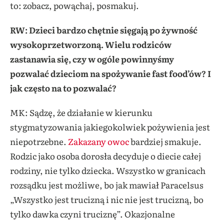
to: zobacz, powąchaj, posmakuj.
RW: Dzieci bardzo chętnie sięgają po żywność
wysokoprzetworzoną. Wielu rodziców
zastanawia się, czy w ogóle powinnyśmy
pozwalać dzieciom na spożywanie fast food’ów? I
jak często na to pozwalać?
MK: Sądzę, że działanie w kierunku
stygmatyzowania jakiegokolwiek pożywienia jest
niepotrzebne.
Zakazany owoc
bardziej smakuje.
Rodzic jako osoba dorosła decyduje o diecie całej
rodziny, nie tylko dziecka. Wszystko w granicach
rozsądku jest możliwe, bo jak mawiał Paracelsus
„Wszystko jest trucizną i nic nie jest trucizną, bo
tylko dawka czyni truciznę”. Okazjonalne