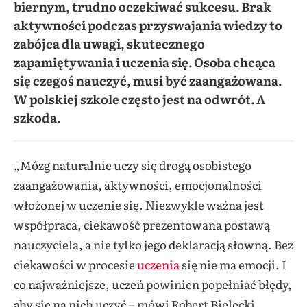
biernym, trudno oczekiwać sukcesu. Brak
aktywności podczas przyswajania wiedzy to
zabójca dla uwagi, skutecznego
zapamiętywania i uczenia się. Osoba chcąca
się czegoś nauczyć, musi być zaangażowana.
W polskiej szkole często jest na odwrót. A
szkoda.
Potencjał mózgu
„Mózg naturalnie uczy się drogą osobistego
zaangażowania, aktywności, emocjonalności
włożonej w uczenie się. Niezwykle ważna jest
współpraca, ciekawość prezentowana postawą
nauczyciela, a nie tylko jego deklaracją słowną. Bez
ciekawości w procesie
uczenia
się nie ma emocji. I
co najważniejsze, uczeń powinien popełniać błędy,
aby się na nich uczyć – mówi Robert Bielecki,