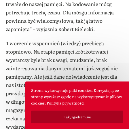
trwałe do naszej pamięci. Na kodowanie mózg
potrzebuje trochę czasu. Dla mózgu informacja
powinna być wielozmysłowa, tak ją łatwo
zapamięta” – wyjaśnia Robert Bielecki.
Tworzenie wspomnień (wiedzy) przebiega
stopniowo. Na etapie pamięci krótkotrwałej
wystarczy byle brak uwagi, znudzenie, brak
zainteresowania danym tematem i już czegoś nie
pamiętamy. Ale jeśli dane doświadczenie jest dla
nas istotne, wywołuje emocje, jest większe
Strona wykorzystuje pliki cookies. Korzystając ze
prawdopodobieństwo, że zostanie przekształcone
strony wyrażasz zgodę na wykorzystywanie plików
w długotrwale wspomnienie. Hipokamp
cookies.
Polityka prywatności
magazynujący swoją interpretację wydarzenia
Tak, zgadzam się
czeka na bodziec, który pobudzi pamięć o tym
wydarzeniu. Ponowne pobudzanie jest niezbędne,