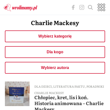
Charlie Mackesy
Wybierz kategorię
Dla kogo
Wybierz autora
DLA DZIECI
,
LITERATURA FAKTU
,
PORADNIKI
CHARLIE MACKESY
Chłopiec, kret, lis i koń.
Historia animowana – Charlie
Mackesy