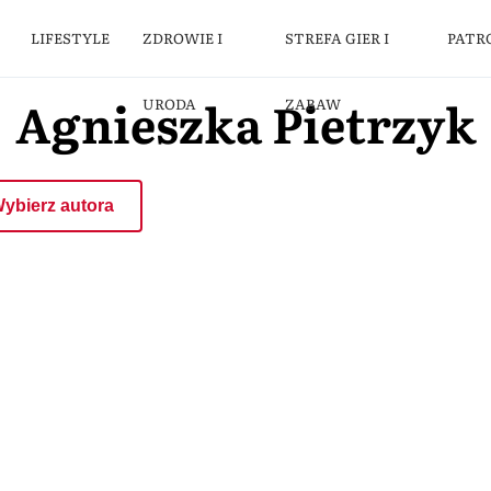
LIFESTYLE
ZDROWIE I
STREFA GIER I
PATR
Agnieszka Pietrzyk
URODA
ZABAW
ybierz autora