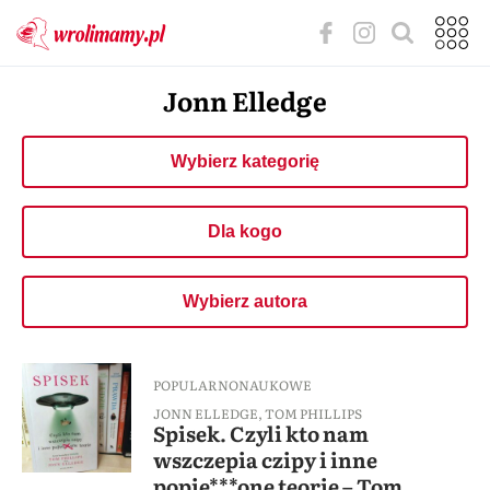
Jonn Elledge
Wybierz kategorię
Dla kogo
Wybierz autora
POPULARNONAUKOWE
JONN ELLEDGE
,
TOM PHILLIPS
Spisek. Czyli kto nam
wszczepia czipy i inne
popie***one teorie – Tom