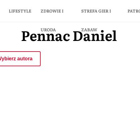
LIFESTYLE
ZDROWIE I
STREFA GIER I
PATR
Pennac Daniel
URODA
ZABAW
ybierz autora