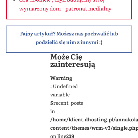
wymarzony dom – patronat medialny
Fajny artykuł? Możesz nas pochwalić lub
podzielić się nim z innymi :)
Może Cię
zainteresują
Warning
: Undefined
variable
$recent_posts
in
/home/klient.dhosting.pl/annakol
content/themes/wrm-v3/single.ph
on line
239