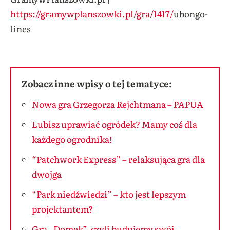
https://gramywplanszowki.pl/gra/1417/
ubongo-
lines
Zobacz inne wpisy o tej tematyce:
Nowa gra Grzegorza Rejchtmana – PAPUA
Lubisz uprawiać ogródek? Mamy coś dla
każdego ogrodnika!
“Patchwork Express” – relaksująca gra dla
dwojga
“Park niedźwiedzi” – kto jest lepszym
projektantem?
Gra „Domek”, czyli budujemy swój