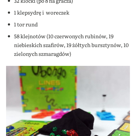
32 klocki (po 8 na gracza)
1 klepsydrę i woreczek
1 tor rund
58 klejnotów (10 czerwonych rubinów, 19
niebieskich szafirów, 19 żółtych bursztynów, 10
zielonych szmaragdów)