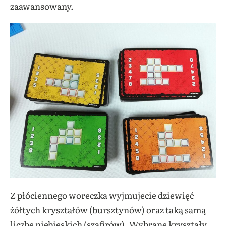
zaawansowany.
Z płóciennego woreczka wyjmujecie dziewięć
żółtych kryształów (bursztynów) oraz taką samą
liczbę niebieskich (szafirów). Wybrane kryształy