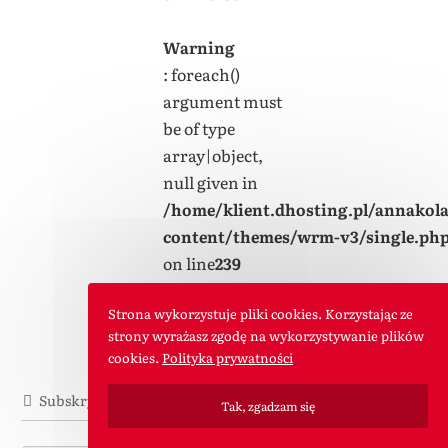
Warning
: foreach()
argument must
be of type
array|object,
null given in
/home/klient.dhosting.pl/annakol
content/themes/wrm-v3/single.ph
on line
239
Strona wykorzystuje pliki cookies. Korzystając ze
strony wyrażasz zgodę na wykorzystywanie plików
cookies.
Polityka prywatności
Subskrybuj
Tak, zgadzam się