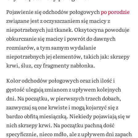
Pojawienie się odchodów połogowych
po porodzie
związane jest z oczyszczaniem się macicy z
niepotrzebnych już tkanek. Oksytocyna powoduje
obkurczanie się macicy i powrót do dawnych
rozmiarów, a tym samym wydalanie
niepotrzebnych jej elementów, takich jak: skrzepy
krwi, śluz, czy fragmenty nabłonka.
Kolor odchodów połogowych oraz ich ilość i
gęstość ulegają zmianom z upływem kolejnych
dni. Na początku, w pierwszych trzech dobach,
zazwyczaj są one krwiste i mogą kojarzyć się z
bardzo obfitą miesiączką. Niekiedy pojawiają się w
nich skrzepy krwi. Na początku pachną dość
specyficznie, nieco mdło, ale z upływem dni zapach