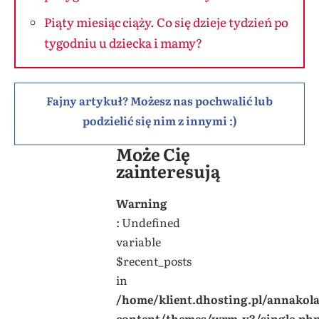
Piąty miesiąc ciąży. Co się dzieje tydzień po
tygodniu u dziecka i mamy?
Fajny artykuł? Możesz nas pochwalić lub
podzielić się nim z innymi :)
Może Cię
zainteresują
Warning
: Undefined
variable
$recent_posts
in
/home/klient.dhosting.pl/annakol
content/themes/wrm-v3/single.ph