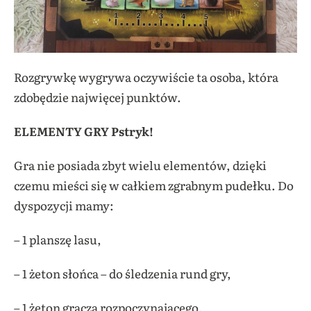
Rozgrywkę wygrywa oczywiście ta osoba, która
zdobędzie najwięcej punktów.
ELEMENTY GRY Pstryk!
Gra nie posiada zbyt wielu elementów, dzięki
czemu mieści się w całkiem zgrabnym pudełku. Do
dyspozycji mamy:
– 1 planszę lasu,
– 1 żeton słońca – do śledzenia rund gry,
– 1 żeton gracza rozpoczynającego,