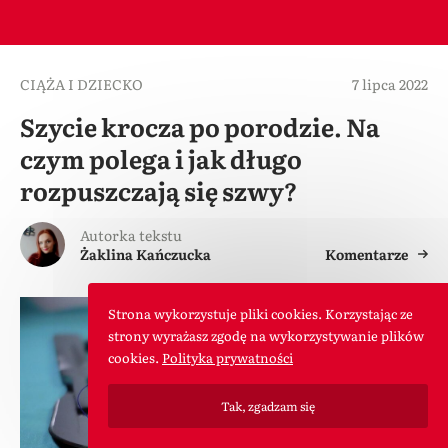
CIĄŻA I DZIECKO
7 lipca 2022
Szycie krocza po porodzie. Na
czym polega i jak długo
rozpuszczają się szwy?
Autorka tekstu
Żaklina Kańczucka
Komentarze
Strona wykorzystuje pliki cookies. Korzystając ze
strony wyrażasz zgodę na wykorzystywanie plików
cookies.
Polityka prywatności
Tak, zgadzam się