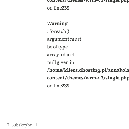
on line
239
Warning
: foreach()
argument must
be of type
array|object,
null given in
/home/klient.dhosting.pl/annakol
content/themes/wrm-v3/single.ph
on line
239
Subskrybuj