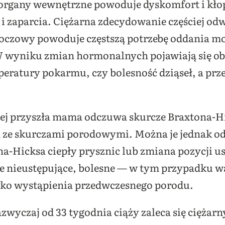
 organy wewnętrzne powoduje dyskomfort i kło
i zaparcia. Ciężarna zdecydowanie częściej od
oczowy powoduje częstszą potrzebę oddania mo
W wyniku zmian hormonalnych pojawiają się ob
peratury pokarmu, czy bolesność dziąseł, a prz
niej przyszła mama odczuwa skurcze Braxtona-H
są ze skurczami porodowymi. Można je jednak od
a-Hicksa ciepły prysznic lub zmiana pozycji u
 nieustępujące, bolesne — w tym przypadku wart
yko wystąpienia przedwczesnego porodu.
azwyczaj od 33 tygodnia ciąży zaleca się ciężar