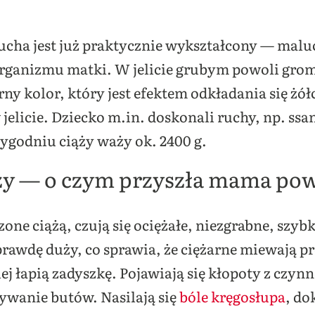
ha jest już praktycznie wykształcony — maluch
organizmu matki. W jelicie grubym powoli grom
ny kolor, który jest efektem odkładania się żó
licie. Dziecko m.in. doskonali ruchy, np. ssan
 tygodniu ciąży waży ok. 2400 g.
ży — o czym przyszła mama po
one ciążą, czują się ociężałe, niezgrabne, szyb
aprawdę duży, co sprawia, że ciężarne miewają
j łapią zadyszkę. Pojawiają się kłopoty z czy
ywanie butów. Nasilają się
bóle kręgosłupa
, do