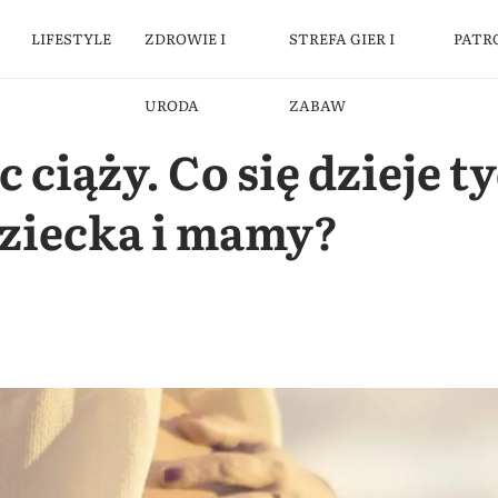
LIFESTYLE
ZDROWIE I
STREFA GIER I
PATR
URODA
ZABAW
 ciąży. Co się dzieje t
dziecka i mamy?