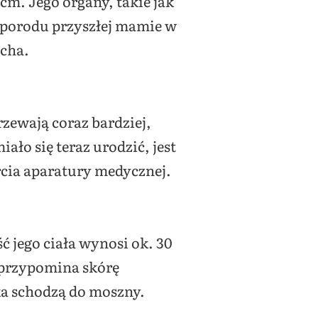
cm. Jego organy, takie jak
o porodu przyszłej mamie w
ucha.
rzewają coraz bardziej,
ało się teraz urodzić, jest
rcia aparatury medycznej.
ć jego ciała wynosi ok. 30
j przypomina skórę
a schodzą do moszny.