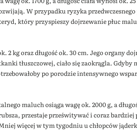
 wagę ok. 1700 g, a długość ciała wynosi ok. 25 
ę rozwijają. W przypadku ryzyka przedwczesneg
steryd, który przyspieszy dojrzewanie płuc mal
k. 2 kg oraz długość ok. 30 cm. Jego organy doj
tkanki tłuszczowej, ciało się zaokrągla. Gdyby mi
 potrzebowałoby po porodzie intensywnego wspa
alnego maluch osiąga wagę ok. 2000 g, a długoś
grubsza, przestaje prześwitywać i coraz bardzie
niej więcej w tym tygodniu u chłopców jąderk