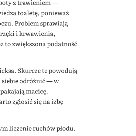
poty z trawieniem —
wiedza toaletę, ponieważ
czu. Problem sprawiają
rzęki i krwawienia,
ez to zwiększona podatność
icksa. Skurcze te powodują
 siebie odróżnić — w
spakajają macicę.
o zgłosić się na izbę
nym liczenie ruchów płodu.