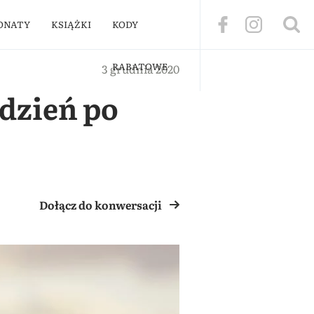
ONATY
KSIĄŻKI
KODY
RABATOWE
3 grudnia 2020
ydzień po
Dołącz do konwersacji