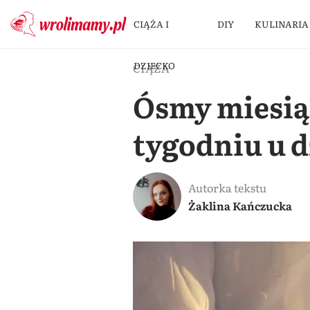
CIĄŻA I
DIY
KULINARIA
DZIECKO
CIĄŻA
Ósmy miesiąc
tygodniu u 
Autorka tekstu
Żaklina Kańczucka