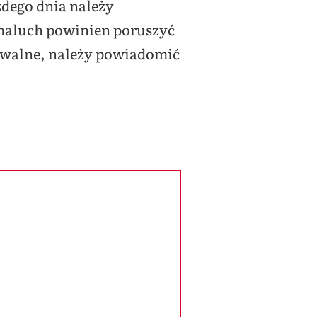
żdego dnia należy
maluch powinien poruszyć
yczuwalne, należy powiadomić