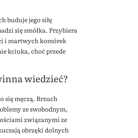
 buduje jego siłę
adzi się smółka. Przybiera
łci i martwych komórek
ie kciuka, choć przede
winna wiedzieć?
ko się męczą. Brzuch
 problemy ze swobodnym,
nnościami związanymi ze
kuczają obrzęki dolnych