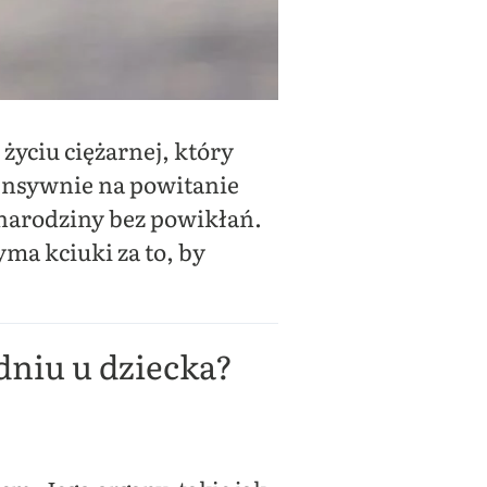
 życiu ciężarnej, który
tensywnie na powitanie
 narodziny bez powikłań.
yma kciuki za to, by
odniu u dziecka?