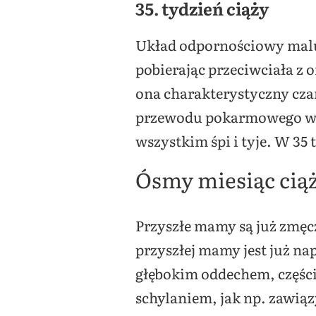
35. tydzień ciąży
Układ odpornościowy maluc
pobierając przeciwciała z 
ona charakterystyczny czar
przewodu pokarmowego w je
wszystkim śpi i tyje. W 35
Ósmy miesiąc cią
Przyszłe mamy są już zmęcz
przyszłej mamy jest już n
głębokim oddechem, częście
schylaniem, jak np. zawiąz