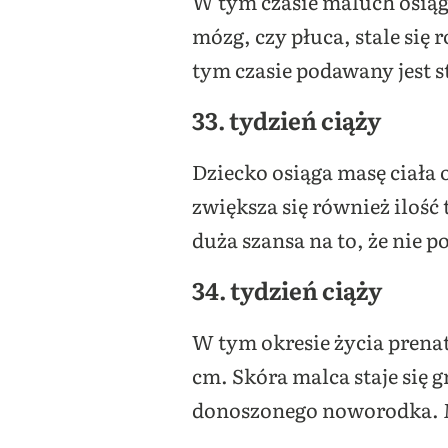
W tym czasie maluch osiąga
mózg, czy płuca, stale si
tym czasie podawany jest 
33. tydzień ciąży
Dziecko osiąga masę ciała o
zwiększa się również ilość 
duża szansa na to, że nie
34. tydzień ciąży
W tym okresie życia prenat
cm. Skóra malca staje się 
donoszonego noworodka. M