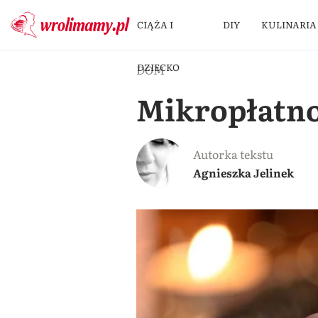
CIĄŻA I
DIY
KULINARIA
DZIECKO
DOM
Mikropłatno
Autorka tekstu
Agnieszka Jelinek