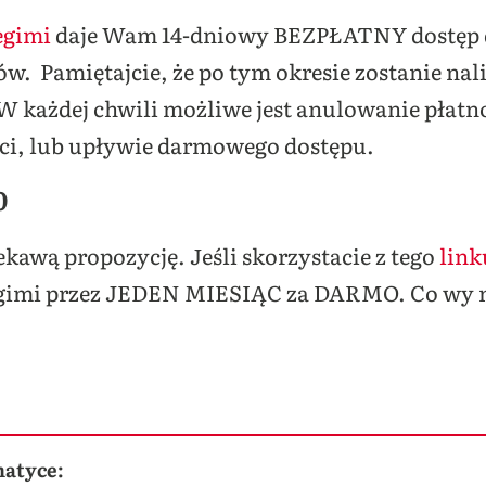
egimi
daje Wam 14-dniowy BEZPŁATNY dostęp d
. Pamiętajcie, że po tym okresie zostanie nali
 każdej chwili możliwe jest anulowanie płatno
ości, lub upływie darmowego dostępu.
0
kawą propozycję. Jeśli skorzystacie z tego
link
gimi przez JEDEN MIESIĄC za DARMO. Co wy n
matyce: