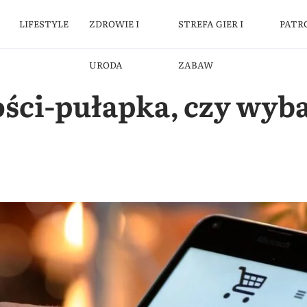
LIFESTYLE
ZDROWIE I
STREFA GIER I
PATR
URODA
ZABAW
ści-pułapka, czy wyb