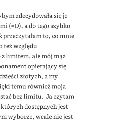
dybym zdecydowała się je
mi (=D), a do tego szybko
uż przeczytałam to, co mnie
go też względu
 z limitem, ale mój mąż
bonament opierający się
dzieści złotych, a my
ięki temu również moja
tać bez limitu. Ja czytam
 których dostępnych jest
żym wyborze, wcale nie jest