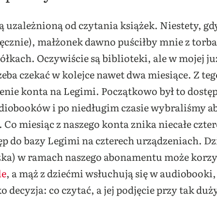
ą uzależnioną od czytania książek. Niestety, g
ęcznie), małżonek dawno puściłby mnie z torba
ółkach. Oczywiście są biblioteki, ale w mojej j
rzeba czekać w kolejce nawet dwa miesiące. Z te
nie konta na Legimi. Początkowo był to dostęp
udiobooków i po niedługim czasie wybraliśmy a
 Co miesiąc z naszego konta znika niecałe czter
 do bazy Legimi na czterech urządzeniach. Dz
zka) w ramach naszego abonamentu może korzys
le
, a mąż z dziećmi wsłuchują się w audiobooki,
ko decyzja: co czytać, a jej podjęcie przy tak du