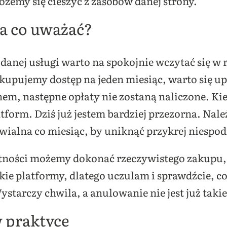
żemy się cieszyć z zasobów danej strony.
a co uważać?
anej usługi warto na spokojnie wczytać się w
kupujemy dostęp na jeden miesiąc, warto się upe
em, następne opłaty nie zostaną naliczone. K
latform. Dziś już jestem bardziej przezorna. Nal
wialna co miesiąc, by uniknąć przykrej niespod
tności możemy dokonać rzeczywistego zakupu
kie platformy, dlatego uczulam i sprawdźcie, c
starczy chwila, a anulowanie nie jest już takie
 praktyce