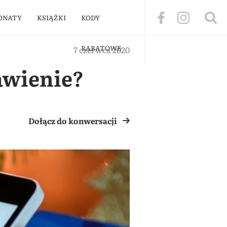
ONATY
KSIĄŻKI
KODY
RABATOWE
7 czerwca 2020
awienie?
Dołącz do konwersacji