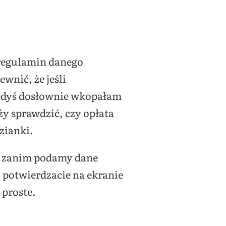
 regulamin danego
wnić, że jeśli
iedyś dosłownie wkopałam
eży sprawdzić, czy opłata
zianki.
, zanim podamy dane
o potwierdzacie na ekranie
 proste.