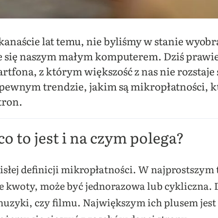
kanaście lat temu, nie byliśmy w stanie wyobr
 się naszym małym komputerem. Dziś prawie 
fona, z którym większość z nas nie rozstaje s
pewnym trendzie, jakim są mikropłatności, któ
tron.
o to jest i na czym polega?
cisłej definicji mikropłatności. W najprostszym
ie kwoty, może być jednorazowa lub cykliczna.
muzyki, czy filmu. Największym ich plusem jest 