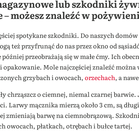
magazynowe lub szkodniki żywno
 – możesz znaleźć w pożywien
zęściej spotykane szkodniki. Do naszych domów
ogą też przyfrunąć do nas przez okno od sąsia
e później przeobrażają się w małe ćmy. Ich obec
 i opakowanie. Mole najczęściej znaleźć można
szonych grzybach i owocach,
orzechach
, a naw
ły chrząszcz o ciemnej, niemal czarnej barwie.
ęści. Larwy mącznika mierzą około 3 cm, są dług
iej zmieniają barwę na ciemnobrązową.
Szkodni
 owocach, płatkach, otrębach i bułce tartej.