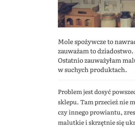
Mole spożywcze to nawrac
zauważam to dziadostwo. A
Ostatnio zauważyłam malu
w suchych produktach.
Problem jest dosyć powsz
sklepu. Tam przecież nie m
czy innego prowiantu, zre
malutkie i skrzętnie się uk