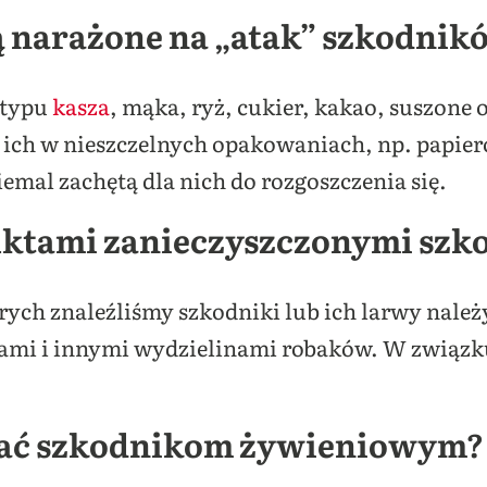
ą narażone na „atak” szkodnik
 typu
kasza
, mąka, ryż, cukier, kakao, suszone 
ch w nieszczelnych opakowaniach, np. papier
iemal zachętą dla nich do rozgoszczenia się.
duktami zanieczyszczonymi sz
rych znaleźliśmy szkodniki lub ich larwy nale
dami i innymi wydzielinami robaków. W związk
łać szkodnikom żywieniowym?