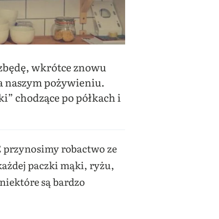
ozbędę, wkrótce znowu
na naszym pożywieniu.
i” chodzące po półkach i
E przynosimy robactwo ze
ażdej paczki mąki, ryżu,
 niektóre są bardzo