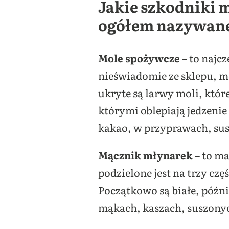
Jakie szkodniki 
ogółem nazywane
Mole spożywcze
– to najc
nieświadomie ze sklepu, m
ukryte są larwy moli, któr
którymi oblepiają jedzenie
kakao, w przyprawach, su
Mącznik młynarek
– to ma
podzielone jest na trzy cz
Początkowo są białe, późn
mąkach, kaszach, suszonych