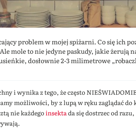
ający problem w mojej spiżarni. Co się ich p
le mole to nie jedyne paskudy, jakie żerują 
sieńkie, dosłownie 2-3 milimetrowe „robaczk
echny i wynika z tego, że często NIEŚWIADOMI
amy możliwości, by z lupą w ręku zaglądać do k
sztą nie każdego
insekta
da się dostrzec od razu,
rywają.