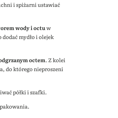
chni i spiżarni ustawiać
orem wody i octu
w
o dodać mydło i olejek
podgrzanym octem
. Z kolei
a, do którego nieproszeni
wać półki i szafki.
 opakowania.