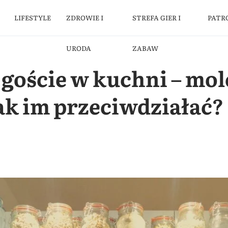
LIFESTYLE
ZDROWIE I
STREFA GIER I
PATR
URODA
ZABAW
 goście w kuchni – mo
 Jak im przeciwdziałać?