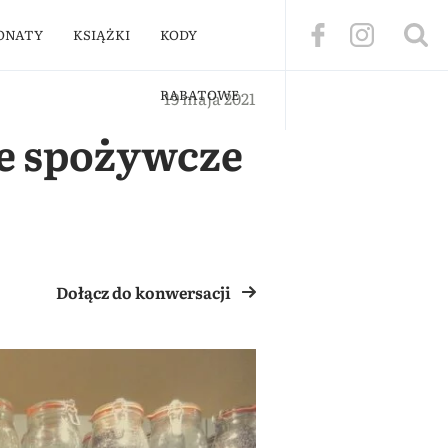
ONATY
KSIĄŻKI
KODY
RABATOWE
19 maja 2021
le spożywcze
Dołącz do konwersacji