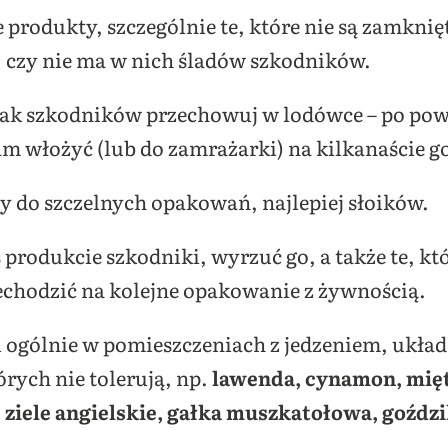
e produkty, szczególnie te, które nie są zamknię
 czy nie ma w nich śladów szkodników.
tak szkodników przechowuj w lodówce – po pow
am włożyć (lub do zamrażarki) na kilkanaście g
y do szczelnych opakowań, najlepiej słoików.
ś produkcie szkodniki, wyrzuć go, a także te, kt
chodzić na kolejne opakowanie z żywnością.
i ogólnie w pomieszczeniach z jedzeniem, układ
órych nie tolerują, np.
lawenda, cynamon, mięta
 ziele angielskie, gałka muszkatołowa, goździ