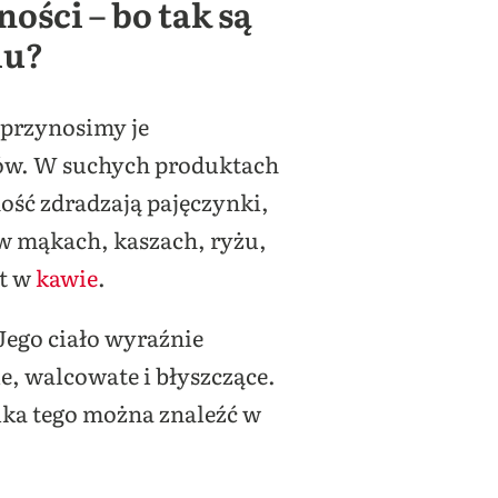
ści – bo tak są
iu?
 przynosimy je
dów. W suchych produktach
ność zdradzają pajęczynki,
 w mąkach, kaszach, ryżu,
et w
kawie
.
 Jego ciało wyraźnie
ie, walcowate i błyszczące.
ka tego można znaleźć w