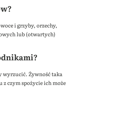
ów?
owoce i grzyby, orzechy,
owych lub (otwartych)
kodnikami?
ży wyrzucić. Żywność taka
u z czym spożycie ich może