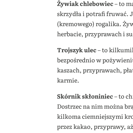
Żywiak chlebowiec
– to m
skrzydła i potrafi fruwać.
(kremowego) rogalika. Żywi
herbacie, przyprawach i su
Trojszyk ulec
– to kilkumi
bezpośrednio w pożywieniu
kaszach, przyprawach, płat
karmie.
Skórnik skłoniniec
– to c
Dostrzec na nim można br
kilkoma ciemniejszymi kro
przez kakao, przyprawy, aż