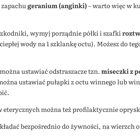
ż zapachu
geranium (anginki)
– warto więc w ku
e szkodniki, wymyj porządnie półki i szafki
roztw
 ciepłej wody na 1 szklankę octu). Możesz do teg
 można ustawiać odstraszacze tzn.
miseczki z 
można ustawiać pułapki z octu winnego lub win
pić.
w eterycznych można też profilaktycznie opryski
wkładać bezpośrednio do żywności, na wierzch