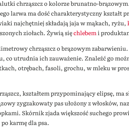
alutki chrząszcz o kolorze brunatno-brązowym
 Jego larwa ma dość charakterystyczny kształt 
aki najchętniej składają jaja w mąkach, ryżu,
szonych ziołach. Żywią się
chlebem
i produkta
limetrowy chrząszcz o brązowym zabarwieniu. J
, co utrudnia ich zauważenie. Znaleźć go mo
kach, otrębach, fasoli, grochu, w mleku w prosz
hrząszcz, kształtem przypominający elipsę, ma 
ązowy zygzakowaty pas ułożony z włosków, n
pkami. Skórnik zjada większość suchego prowi
 po karmę dla psa.