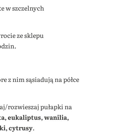
te w szczelnych
rocie ze sklepu
odzin.
óre z nim sąsiadują na półce
aj/rozwieszaj pułapki na
, eukaliptus, wanilia,
ki, cytrusy
.