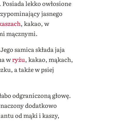
. Posiada lekko owłosione
przypominający jasnego
kaszach
, kakao, w
mi mącznymi.
ego samica składa jaja
żna w
ryżu
, kakao, mąkach,
ku, a także w psiej
słabo odgraniczoną głowę.
aznaczony dodatkowo
antu od mąki i kaszy,