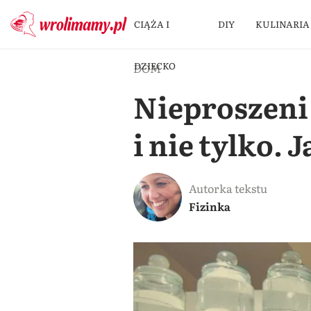
CIĄŻA I
DIY
KULINARIA
DZIECKO
DOM
Nieproszeni
i nie tylko.
Autorka tekstu
Fizinka