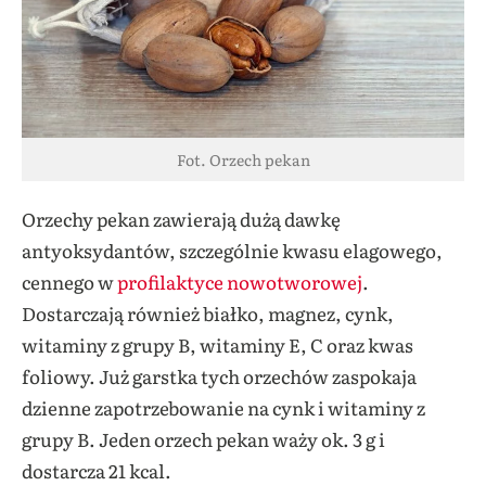
Fot. Orzech pekan
Orzechy pekan zawierają dużą dawkę
antyoksydantów, szczególnie kwasu elagowego,
cennego w
profilaktyce nowotworowej
.
Dostarczają również białko, magnez, cynk,
witaminy z grupy B, witaminy E, C oraz kwas
foliowy. Już garstka tych orzechów zaspokaja
dzienne zapotrzebowanie na cynk i witaminy z
grupy B. Jeden orzech pekan waży ok. 3 g i
dostarcza 21 kcal.