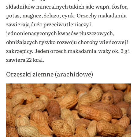
składników mineralnych takich jak: wapń, fosfor,
potas, magnez, żelazo, cynk. Orzechy makadamia
zawierają dużo przeciwutleniaczy i
jednonienasyconych kwasów tłuszczowych,
obniżających ryzyko rozwoju choroby wieńcowej i
zakrzepicy. Jeden orzech makadamia
waży ok. 3 g i
zawiera 22 kcal.
Orzeszki ziemne (arachidowe)