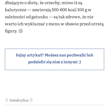
dbającym o dietę, że orzechy, mimo iż są
kaloryczne — zawierają
500-600 kcal/100 g w
zależności od gatunku — są tak zdrowe, że nie
warto ich wykluczać z menu w obawie przed utratą
figury. 😉
Fajny artykuł? Możesz nas pochwalić lub
podzielić się nim z innymi :)
Subskrybuj