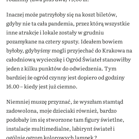
Inaczej może patrzyłoby się na koszt biletów,
gdyby nie ta cała pandemia, przez którą wszystkie
inne atrakcje i lokale zostały w grudniu
pozamykane na cztery spusty. Ideałem bowiem
byłoby, gdybyśmy mogli przyjechać do Krakowa na
całodniową wycieczkę i Ogród Świateł stanowiłby
jeden z kilku punktów do odwiedzenia. Tym
bardziej że ogród czynny jest dopiero od godziny
16.00 – kiedy jest już ciemno.
Niemniej muszę przyznać, że wyszłam stamtąd
zadowolona, moje dzieciaki również, bardzo
podobały im się stworzone tam figury świetlne,
instalacje multimedialne, labirynt świateł i
ogólnie ogrom kolorowych lampek ?