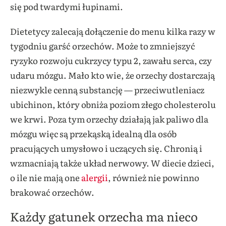
się pod twardymi łupinami.
Dietetycy zalecają dołączenie do menu kilka razy w
tygodniu garść orzechów. Może to zmniejszyć
ryzyko rozwoju cukrzycy typu 2, zawału serca, czy
udaru mózgu. Mało kto wie, że orzechy dostarczają
niezwykle cenną substancję — przeciwutleniacz
ubichinon, który obniża poziom złego cholesterolu
we krwi. Poza tym orzechy działają jak paliwo dla
mózgu więc są przekąską idealną dla osób
pracujących umysłowo i uczących się. Chronią i
wzmacniają także układ nerwowy. W diecie dzieci,
o ile nie mają one
alergii
, również nie powinno
brakować orzechów.
Każdy gatunek orzecha ma nieco