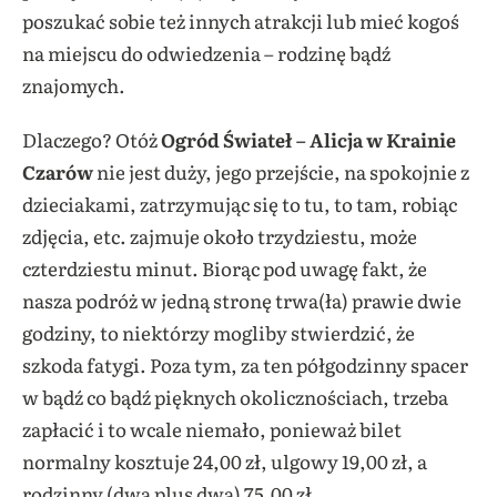
poszukać sobie też innych atrakcji lub mieć kogoś
na miejscu do odwiedzenia – rodzinę bądź
znajomych.
Dlaczego? Otóż
Ogród Świateł – Alicja w Krainie
Czarów
nie jest duży, jego przejście, na spokojnie z
dzieciakami, zatrzymując się to tu, to tam, robiąc
zdjęcia, etc. zajmuje około trzydziestu, może
czterdziestu minut. Biorąc pod uwagę fakt, że
nasza podróż w jedną stronę trwa(ła) prawie dwie
godziny, to niektórzy mogliby stwierdzić, że
szkoda fatygi. Poza tym, za ten półgodzinny spacer
w bądź co bądź pięknych okolicznościach, trzeba
zapłacić i to wcale niemało, ponieważ bilet
normalny kosztuje 24,00 zł, ulgowy 19,00 zł, a
rodzinny (dwa plus dwa) 75,00 zł.