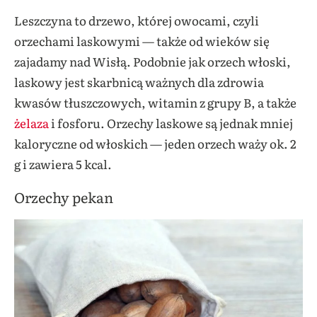
Leszczyna to drzewo, której owocami, czyli
orzechami laskowymi — także od wieków się
zajadamy nad Wisłą. Podobnie jak orzech włoski,
laskowy jest skarbnicą ważnych dla zdrowia
kwasów tłuszczowych, witamin z grupy B, a także
żelaza
i fosforu. Orzechy laskowe są jednak mniej
kaloryczne od włoskich — jeden orzech waży ok. 2
g i zawiera 5 kcal.
Orzechy pekan