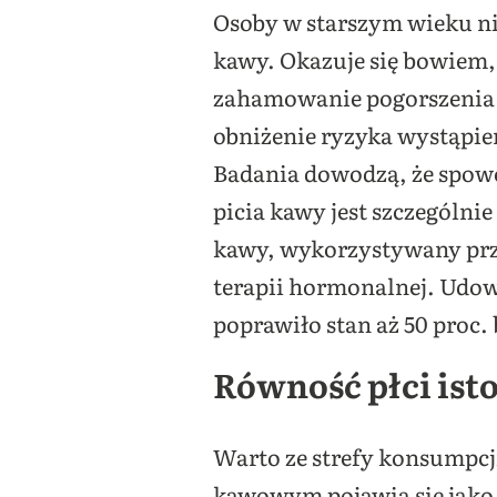
Osoby w starszym wieku n
kawy. Okazuje się bowiem, 
zahamowanie pogorszenia s
obniżenie ryzyka wystąpie
Badania dowodzą, że spowo
picia kawy jest szczególni
kawy, wykorzystywany prz
terapii hormonalnej. Udow
poprawiło stan aż 50 proc. 
Równość płci ist
Warto ze strefy konsumpcji
kawowym pojawia się jako