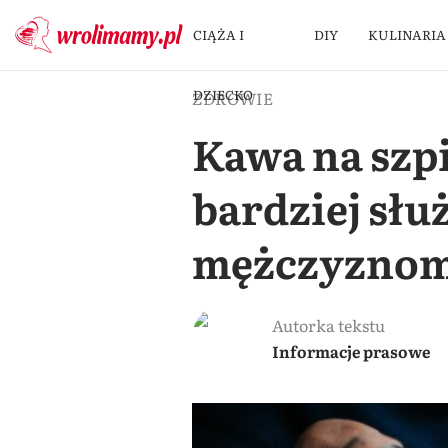
CIĄŻA I
DIY
KULINARIA
DZIECKO
ZDROWIE
Kawa na szp
bardziej słu
mężczyzno
Autorka tekstu
Informacje prasowe