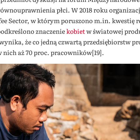
ównouprawnienia płci. W 2018 roku organizacj
fee Sector, w którym poruszono m.in. kwestię 
 podkreślono znaczenie
kobiet
w światowej produ
ynika, że co jedną czwartą przedsiębiorstw p
w nich aż 70 proc. pracowników[19].