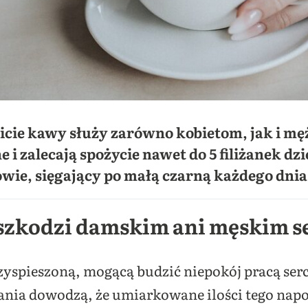
cie kawy służy zarówno kobietom, jak i m
 i zalecają spożycie nawet do 5 filiżanek dz
wie, sięgający po małą czarną każdego dnia
aszkodzi damskim ani męskim 
rzyspieszoną, mogącą budzić niepokój pracą se
nia dowodzą, że umiarkowane ilości tego napo