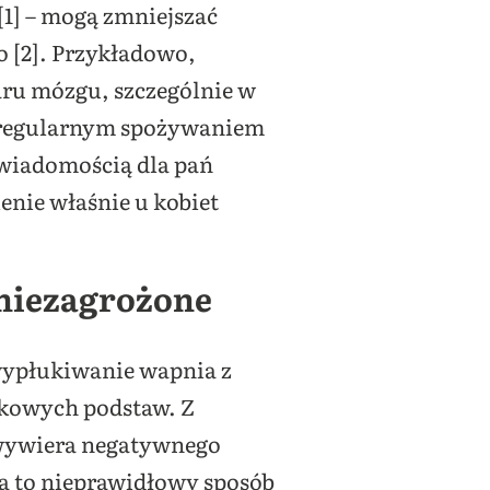
[1] – mogą zmniejszać
 [2]. Przykładowo,
ru mózgu, szczególnie w
y regularnym spożywaniem
 wiadomością dla pań
enie właśnie u kobiet
 niezagrożone
wypłukiwanie wapnia z
ukowych podstaw. Z
 wywiera negatywnego
a to nieprawidłowy sposób