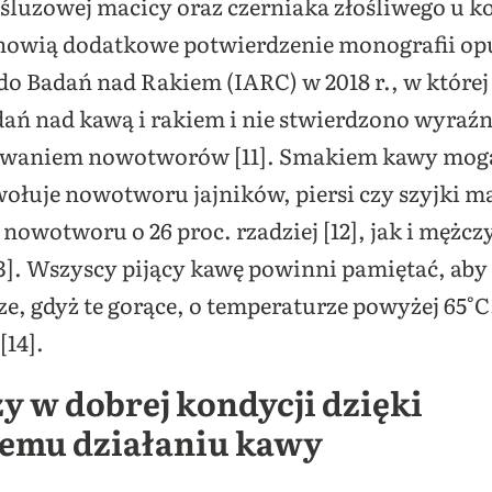
śluzowej macicy oraz czerniaka złośliwego u kob
nowią dodatkowe potwierdzenie monografii op
 Badań nad Rakiem (IARC) w 2018 r., w które
ań nad kawą i rakiem i nie stwierdzono wyraź
waniem nowotworów [11]. Smakiem kawy mogą 
wołuje nowotworu jajników, piersi czy szyjki ma
 nowotworu o 26 proc. rzadziej [12], jak i mężcz
3]. Wszyscy pijący kawę powinni pamiętać, aby 
, gdyż te gorące, o temperaturze powyżej 65°
[14].
zy w dobrej kondycji dzięki
emu działaniu kawy