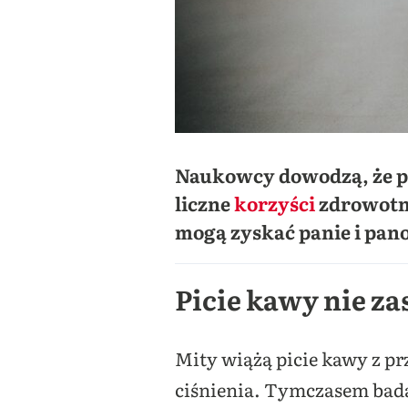
Naukowcy dowodzą, że pi
liczne
korzyści
zdrowotne
mogą zyskać panie i pano
Picie kawy nie z
Mity wiążą picie kawy z p
ciśnienia. Tymczasem bada