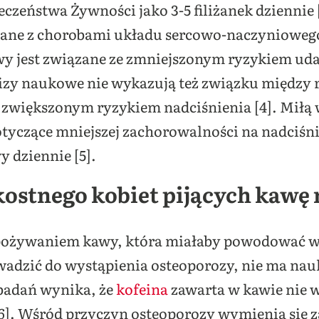
eczeństwa Żywności jako 3-5 filiżanek dziennie 
zane z chorobami układu sercowo-naczyniowego
y jest związane ze zmniejszonym ryzykiem uda
alizy naukowe nie wykazują też związku międz
a zwiększonym ryzykiem nadciśnienia [4]. Miłą
tyczące mniejszej zachorowalności na nadciśni
y dziennie [5].
ostnego kobiet pijących kawę
 spożywaniem kawy, która miałaby powodować 
owadzić do wystąpienia osteoporozy, nie ma na
 badań wynika, że
kofeina
zawarta w kawie nie
6]. Wśród przyczyn osteoporozy wymienia się z