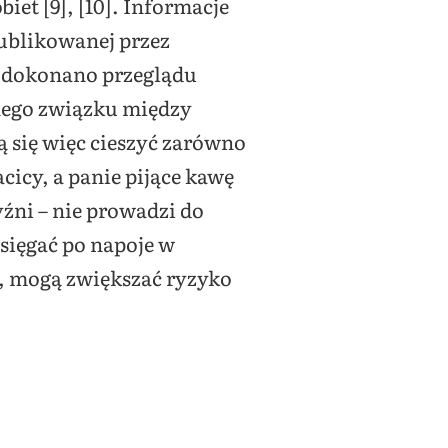
iet [9], [10]. Informacje
ublikowanej przez
j dokonano przeglądu
nego związku między
się więc cieszyć zarówno
cicy, a panie pijące kawę
yźni – nie prowadzi do
sięgać po napoje w
C, mogą zwiększać ryzyko