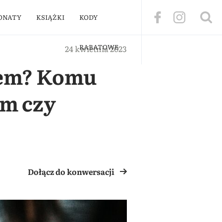
ONATY
KSIĄŻKI
KODY
RABATOWE
24 kwietnia 2023
tem? Komu
om czy
Dołącz do konwersacji