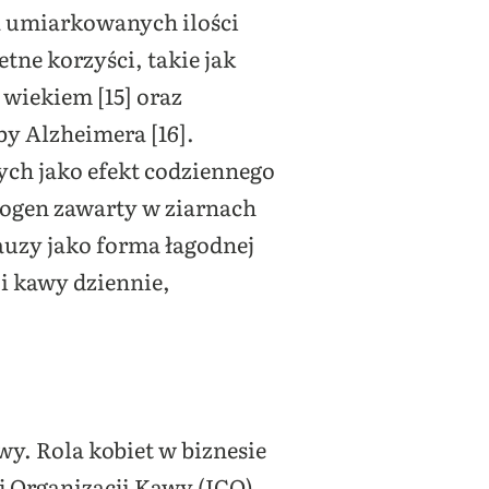
a umiarkowanych ilości
tne korzyści, takie jak
wiekiem [15] oraz
y Alzheimera [16].
ch jako efekt codziennego
trogen zawarty w ziarnach
uzy jako forma łagodnej
i kawy dziennie,
wy. Rola kobiet w biznesie
 Organizacji Kawy (ICO),