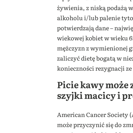
żywienia, z niską podażą 
alkoholu i/lub palenie tyt
potwierdzają dane – najwię
wiekowej kobiet w wieku 6
mężczyzn z wymienionej gru
zaliczyć dietę bogatą w n
konieczności rezygnacji z
Picie kawy może
szyjki macicy i p
American Cancer Society (
może przyczynić się do zm