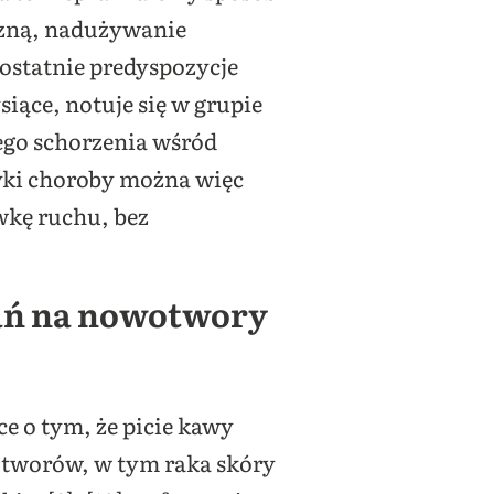
czną, nadużywanie
 ostatnie predyspozycje
iące, notuje się w grupie
ego schorzenia wśród
tyki choroby można więc
wkę ruchu, bez
wań na nowotwory
 o tym, że picie kawy
otworów, w tym raka skóry