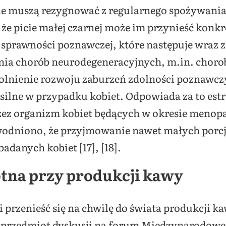
ie muszą rezygnować z regularnego spożywani
że picie małej czarnej może im przynieść konkre
prawności poznawczej, które następuje wraz z 
nia chorób neurodegeneracyjnych, m.in. chorob
lnienie rozwoju zaburzeń zdolności poznawczy
e silne w przypadku kobiet. Odpowiada za to es
ez organizm kobiet będących w okresie menopa
odniono, że przyjmowanie nawet małych porcj
badanych kobiet [17], [18].
otna przy produkcji kawy
 przenieść się na chwilę do świata produkcji ka
 przedmiot dyskusji na forum Międzynarodowej