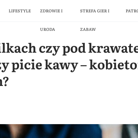
LIFESTYLE
ZDROWIE I
STREFA GIER I
PATR
URODA
ZABAW
ilkach czy pod krawa
ży picie kawy – kobiet
m?