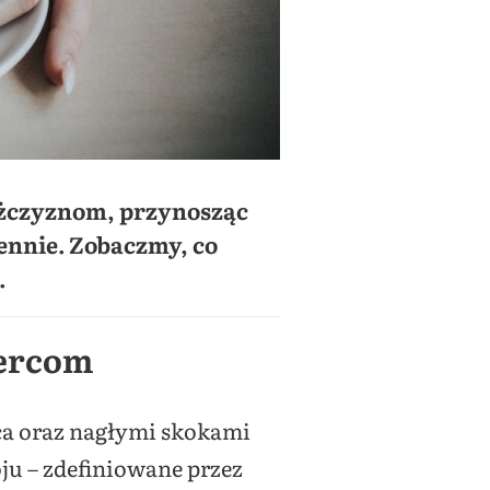
ężczyznom, przynosząc
iennie. Zobaczmy, co
.
sercom
rca oraz nagłymi skokami
ju – zdefiniowane przez