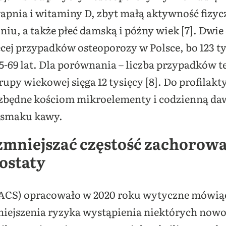
wapnia i witaminy D, zbyt małą aktywność fizy
oniu, a także płeć damską i późny wiek [7]. Dwie
cej przypadków osteoporozy w Polsce, bo 123 tys
5-69 lat. Dla porównania – liczba przypadków t
py wiekowej sięga 12 tysięcy [8]. Do profilak
iezbędne kościom mikroelementy i codzienną da
e smaku kawy.
 zmniejszać częstość zachoro
rostaty
ACS) opracowało w 2020 roku wytyczne mówiące
niejszenia ryzyka wystąpienia niektórych now