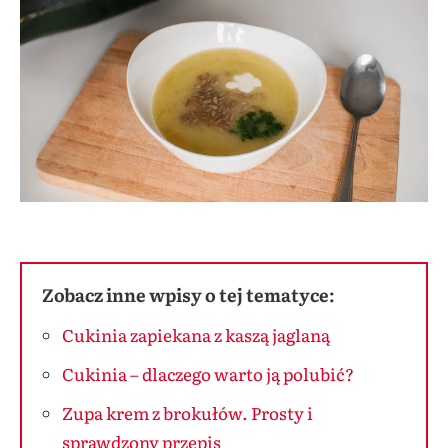
Zobacz inne wpisy o tej tematyce:
Cukinia zapiekana z kaszą jaglaną
Cukinia – dlaczego warto ją polubić?
Zupa krem z brokułów. Prosty i
sprawdzony przepis