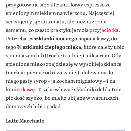
przygotowuje się z filiżanki kawy espresso ze
spienionym mlekiem na wierzchu. Najczęściej
serwujemy ją z automatu, ale można zrobić
samemu, co często praktykuje moja
przyjaciółka
.
Potrzeba
¼ szklanki mocnego naparu
kawy, do
tego
¾ szklanki ciepłego mleka
, które należy ubić
spieniaczem lub (trochę trudniej) mikserem. Gdy
spienione mleko znajdzie się w wysokiej szklance
(można spieniać od razu w niej), dolewamy do
niego gęsty syrop – ja kocham migdałowy – i na
koniec
kawę
. Trzeba wlewać składniki delikatnie i
pić dość szybko, bo mleko ubijane w warunkach
domowych lubi opadać.
Latte Macchiato