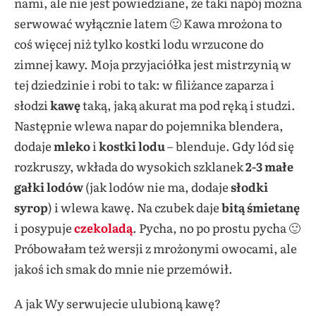
nami, ale nie jest powiedziane, że taki napój można
serwować wyłącznie latem 🙂 Kawa mrożona to
coś więcej niż tylko kostki lodu wrzucone do
zimnej kawy. Moja przyjaciółka jest mistrzynią w
tej dziedzinie i robi to tak: w filiżance zaparza i
słodzi
kawę
taką, jaką akurat ma pod ręką i studzi.
Następnie wlewa napar do pojemnika blendera,
dodaje
mleko
i
kostki lodu
– blenduje. Gdy lód się
rozkruszy, wkłada do wysokich szklanek
2-3 małe
gałki lodów
(jak lodów nie ma, dodaje
słodki
syrop
) i wlewa kawę. Na czubek daje
bitą śmietanę
i posypuje
czekoladą
. Pycha, no po prostu pycha 🙂
Próbowałam też wersji z mrożonymi owocami, ale
jakoś ich smak do mnie nie przemówił.
A jak Wy serwujecie ulubioną kawę?