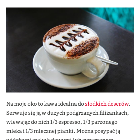
Na moje oko to kawa idealna do
słodkich deserów
.
Serwuje się ją w dużych podgrzanych filiżankach,
wlewając do nich 1/3 espresso, 1/3 parzonego
mleka i 1/3 mlecznej pianki. Można posypać ją
wiórkami czekoladowymi lub cynamonem.