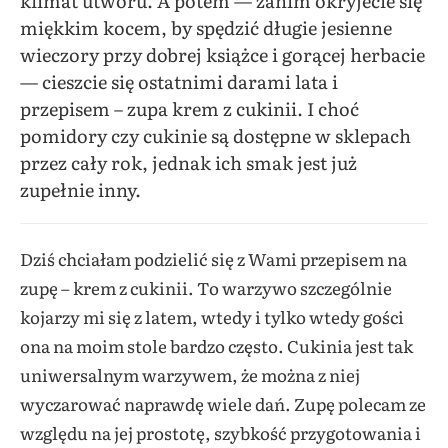
klimat utworu. A potem — zanim okryjecie się
miękkim kocem, by spędzić długie jesienne
wieczory przy dobrej książce i gorącej herbacie
— cieszcie się ostatnimi darami lata i
przepisem – zupa krem z cukinii. I choć
pomidory czy cukinie są dostępne w sklepach
przez cały rok, jednak ich smak jest już
zupełnie inny.
Dziś chciałam podzielić się z Wami przepisem na
zupę – krem z cukinii. To warzywo szczególnie
kojarzy mi się z latem, wtedy i tylko wtedy gości
ona na moim stole bardzo często. Cukinia jest tak
uniwersalnym warzywem, że można z niej
wyczarować naprawdę wiele dań. Zupę polecam ze
względu na jej prostotę, szybkość przygotowania i