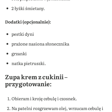
2 łyżki śmietany.
Dodatki (opcjonalnie):
pestki dyni
prażone nasiona słonecznika
grzanki
natka pietruszki.
Zupa krem z cukinii –
przygotowanie:
Obieram i kroję cebulę i czosnek.
Na patelni rozgrzewam olej, wrzucam cebulę i