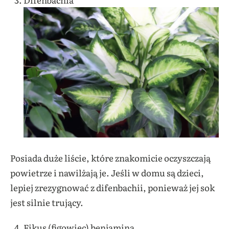
Posiada duże liście, które znakomicie oczyszczają
powietrze i nawilżają je. Jeśli w domu są dzieci,
lepiej zrezygnować z difenbachii, ponieważ jej sok
jest silnie trujący.
Fikus (figowiec) benjamina