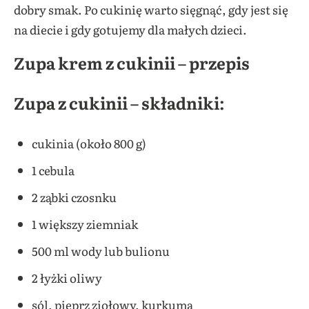
dobry smak. Po cukinię warto sięgnąć, gdy jest się
na diecie i gdy gotujemy dla małych dzieci.
Zupa krem z cukinii – przepis
Zupa z cukinii – składniki:
cukinia (około 800 g)
1 cebula
2 ząbki czosnku
1 większy ziemniak
500 ml wody lub bulionu
2 łyżki oliwy
sól, pieprz ziołowy, kurkuma