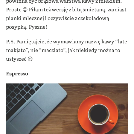
powinna być brązowa warstwa kawy z mlekiem.
Proste 😉 Piłam też wersję z bitą śmietaną, zamiast
pianki mlecznej i oczywiście z czekoladową
posypką. Pyszne!
P.S. Pamiętajcie, że wymawiamy nazwę kawy “late
makjato”, nie “macziato”, jak niekiedy można to
usłyszeć 😉
Espresso