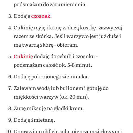
podsmażam do zarumienienia.
Dodaję
czosnek
.
Cukinię myję i kroję w dużą kostkę, zazwyczaj
razem ze skórką. Jeśli warzywo jest już duże i
ma twardą skórę– obieram.
Cukinię
dodaję do cebuli i czosnku –
podsmażam całość ok. 5-8 minut.
Dodaję pokrojonego ziemniaka.
Zalewam wodą lub bulionem i gotuję do
miękkości warzyw (ok. 20 min).
Zupę miksuję na gładki krem.
Dodaję śmietanę.
Doprawiam obficie solą, pieprzem ziołowym i