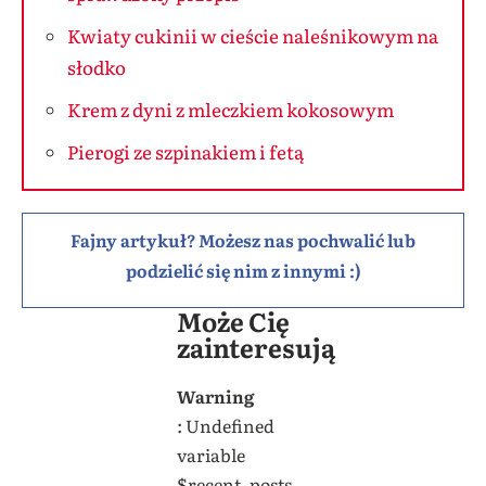
Kwiaty cukinii w cieście naleśnikowym na
słodko
Krem z dyni z mleczkiem kokosowym
Pierogi ze szpinakiem i fetą
Fajny artykuł? Możesz nas pochwalić lub
podzielić się nim z innymi :)
Może Cię
zainteresują
Warning
: Undefined
variable
$recent_posts