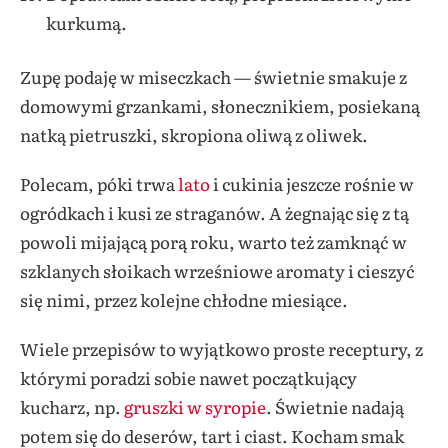
kurkumą.
Zupę podaję w miseczkach — świetnie smakuje z
domowymi grzankami, słonecznikiem, posiekaną
natką pietruszki, skropiona oliwą z oliwek.
Polecam, póki trwa
lato
i cukinia jeszcze rośnie w
ogródkach i kusi ze straganów. A żegnając się z tą
powoli mijającą porą roku, warto też zamknąć w
szklanych słoikach wrześniowe aromaty i cieszyć
się nimi, przez kolejne chłodne miesiące.
Wiele przepisów to wyjątkowo proste receptury, z
którymi poradzi sobie nawet początkujący
kucharz, np.
gruszki w syropie
. Świetnie nadają
potem się do deserów, tart i ciast. Kocham smak