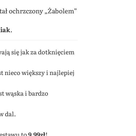
stał ochrzczony „Żabolem”
niak
.
ają się jak za dotknięciem
 nieco większy i najlepiej
st wąska i bardzo
w dal.
zestawu to
9,99zł
!