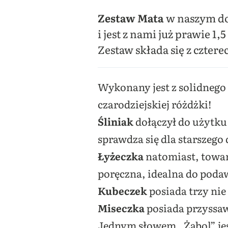
Zestaw Mata
w naszym do
i jest z nami już prawie 1,
Zestaw składa się z cztere
Wykonany jest z solidnego 
czarodziejskiej różdżki!
Śliniak
dołączył do użytku 
sprawdza się dla starszego 
Łyżeczka
natomiast, towar
poręczna, idealna do pod
Kubeczek
posiada trzy nie
Miseczka
posiada przyssaw
Jednym słowem „Żabol” jes