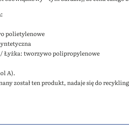
:
wo polietylenowe
syntetyczna
/ Łyżka: tworzywo polipropylenowe
ol A).
nany został ten produkt, nadaje się do recyklin