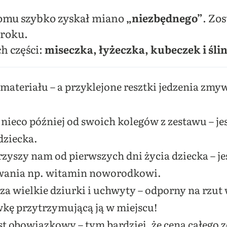
mu szybko zyskał miano
„niezbędnego”
. Zo
5 roku.
ch części:
miseczka, łyżeczka, kubeczek i śli
materiału – a przyklejone resztki jedzenia zmyw
nieco później od swoich kolegów z zestawu – jest
dziecka.
zyszy nam od pierwszych dni życia dziecka – je
awania np. witamin noworodkowi.
 za wielkie dziurki i uchwyty – odporny na rzut 
kę przytrzymującą ją w miejscu!
t obowiązkowy – tym bardziej, że cena całego 