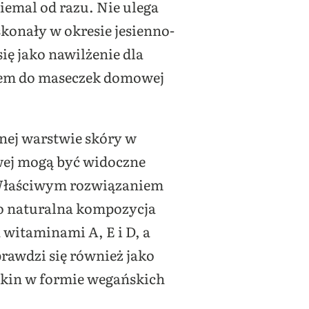
iemal od razu. Nie ulega
konały w okresie jesienno-
ę jako nawilżenie dla
kiem do maseczek domowej
nej warstwie skóry w
iwej mogą być widoczne
. Właściwym rozwiązaniem
to naturalna kompozycja
witaminami A, E i D, a
rawdzi się również jako
 Skin w formie wegańskich