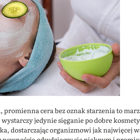
, promienna cera bez oznak starzenia to marz
e wystarczy jedynie sięganie po dobre kosmety
ka, dostarczając organizmowi jak najwięcej 
 z pewnością odwdzięczy się pięknym i prom