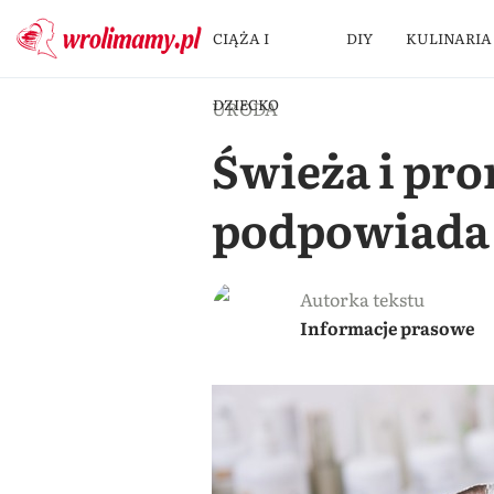
CIĄŻA I
DIY
KULINARIA
DZIECKO
URODA
Świeża i pro
podpowiada 
Autorka tekstu
Informacje prasowe