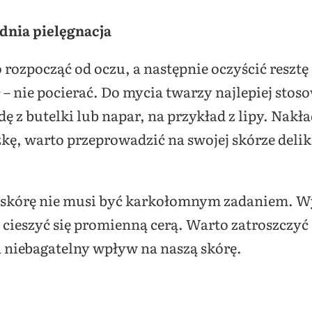
nia pielęgnacja
ozpocząć od oczu, a następnie oczyścić resztę c
– nie pocierać. Do mycia twarzy najlepiej sto
z butelki lub napar, na przykład z lipy. Nakł
ę, warto przeprowadzić na swojej skórze deli
 skórę nie musi być karkołomnym zadaniem. Wy
cieszyć się promienną cerą. Warto zatroszczyć s
a niebagatelny wpływ na naszą skórę.