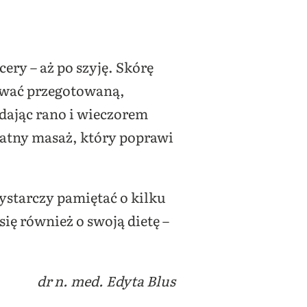
ery – aż po szyję. Skórę
sować przegotowaną,
adając rano i wieczorem
katny masaż, który poprawi
starczy pamiętać o kilku
ię również o swoją dietę –
dr n. med. Edyta Blus