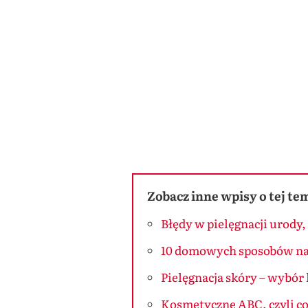
Zobacz inne wpisy o tej te
Błędy w pielęgnacji urody,
10 domowych sposobów na 
Pielęgnacja skóry – wybór
Kosmetyczne ABC, czyli co,