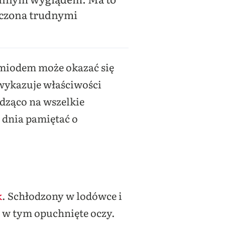
ęczona trudnymi
b miodem może okazać się
 wykazuje właściwości
odząco na wszelkie
ę dnia pamiętać o
k
. Schłodzony w lodówce i
, w tym opuchnięte oczy.