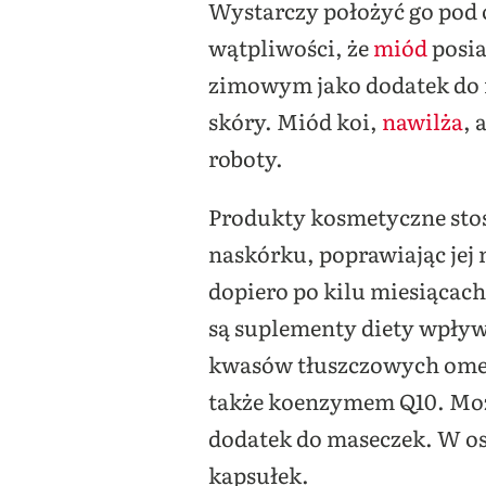
Wystarczy położyć go pod o
wątpliwości, że
miód
posia
zimowym jako dodatek do n
skóry. Miód koi,
nawilża
, 
roboty.
Produkty kosmetyczne sto
naskórku, poprawiając jej
dopiero po kilu miesiącac
są suplementy diety wpływ
kwasów tłuszczowych omega
także koenzymem Q10. Można
dodatek do maseczek. W os
kapsułek.