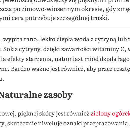
szcza po zimowo-wiosennym okresie, gdy zm
i cera potrzebuje szczególnej troski.
, wypita rano, lekko ciepła woda z cytryną lu
. Sok z cytryny, dzięki zawartości witaminy C,
a efekty starzenia, natomiast miód działa łag
ne. Bardzo ważne jest również, aby przez reszt
u.
Naturalne zasoby
owej, pięknej skóry jest również
zielony ogóre
ry, skutecznie niweluje oznaki przepracowania