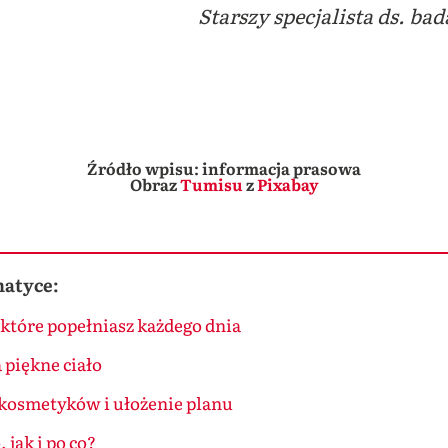
Starszy specjalista ds. b
Źródło wpisu: informacja prasowa
Obraz
Tumisu
z
Pixabay
matyce:
 które popełniasz każdego dnia
piękne ciało
 kosmetyków i ułożenie planu
 jak i po co?