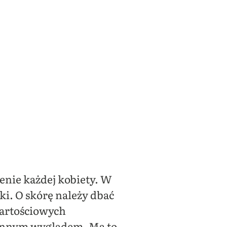
enie każdej kobiety. W
ki. O skórę należy dbać
wartościowych
iennym wyglądem. Ma to