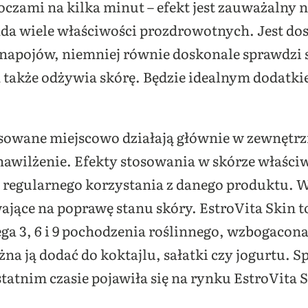
czami na kilka minut – efekt jest zauważalny n
da wiele właściwości prozdrowotnych. Jest dos
apojów, niemniej równie doskonale sprawdzi si
a także odżywia skórę. Będzie idealnym dodat
sowane miejscowo działają głównie w zewnętrz
 nawilżenie. Efekty stosowania w skórze właśc
h regularnego korzystania z danego produktu
ające na poprawę stanu skóry. EstroVita Skin 
 3, 6 i 9 pochodzenia roślinnego, wzbogacona 
 ją dodać do koktajlu, sałatki czy jogurtu. Sp
tatnim czasie pojawiła się na rynku EstroVita