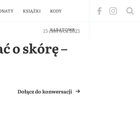
ONATY
KSIĄŻKI
KODY
RABATOWE
15 czerwca 2023
ć o skórę –
Dołącz do konwersacji