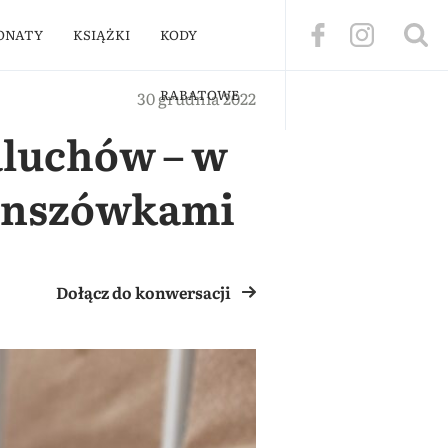
ONATY
KSIĄŻKI
KODY
RABATOWE
30 grudnia 2022
aluchów – w
lanszówkami
Dołącz do konwersacji