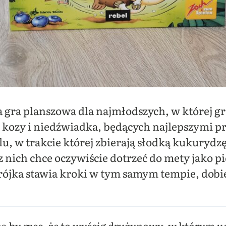
a gra planszowa dla najmłodszych, w której gra
 kozy i niedźwiadka, będących najlepszymi pr
lu, w trakcie której zbierają słodką kukurydzę
 nich chce oczywiście dotrzeć do mety jako pi
rójka stawia kroki w tym samym tempie, dobie
a by rzec, że to wyścig drużynowy, w którym ud