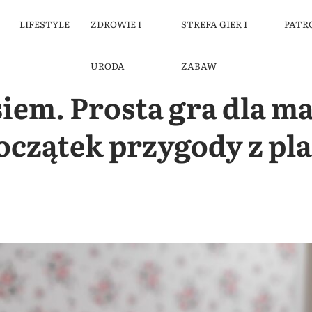
LIFESTYLE
ZDROWIE I
STREFA GIER I
PATR
URODA
ZABAW
iem. Prosta gra dla m
początek przygody z p