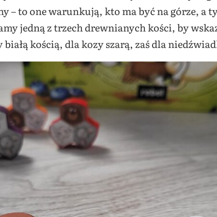
y – to one warunkują, kto ma być na górze, a t
camy jedną z trzech drewnianych kości, by wska
białą kością, dla kozy szarą, zaś dla niedźwia