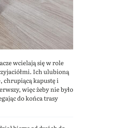
cze wcielają się w role
zyjaciółmi. Ich ulubioną
, chrupiącą kapustę i
erwszy, więc żeby nie było
gając do końca trasy
ział bierze od dwóch do