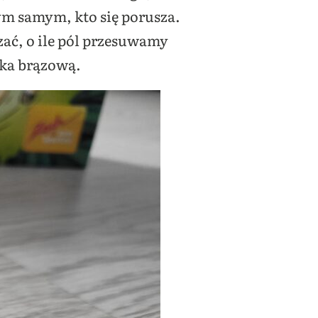
ym samym, kto się porusza.
zać, o ile pól przesuwamy
dka brązową.