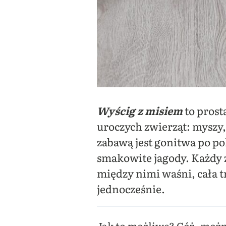
Wyścig z misiem
to prost
uroczych zwierząt: myszy,
zabawą jest gonitwa po po
smakowite jagody. Każdy z
między nimi waśni, cała t
jednocześnie.
Jak to możliwe? Cóż, możn