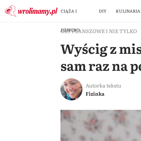
CIĄŻA I
DIY
KULINARIA
DZIECKO
GRY PLANSZOWE I NIE TYLKO
Wyścig z mis
sam raz na 
Autorka tekstu
Fizinka