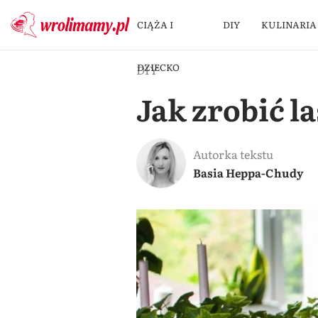
CIĄŻA I
DIY
KULINARIA
DZIECKO
DIY
Jak zrobić l
Autorka tekstu
Basia Heppa-Chudy