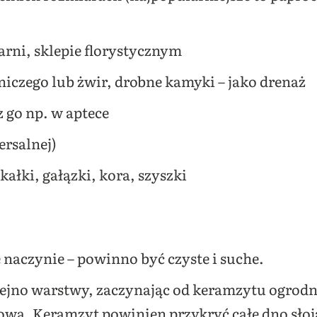
arni, sklepie florystycznym
iczego lub żwir, drobne kamyki – jako drenaż
 go np. w aptece
ersalnej)
kałki, gałązki, kora, szyszki
naczynie – powinno być czyste i suche.
ejno warstwy, zaczynając od keramzytu ogrodni
żową. Keramzyt powinien przykryć całe dno słoj