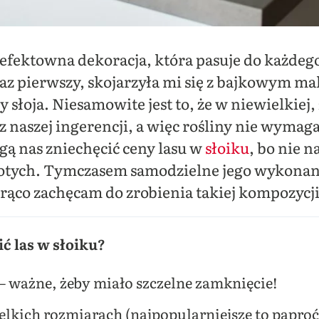
 efektowna dekoracja, która pasuje do każdeg
raz pierwszy, skojarzyła mi się z bajkowym m
 słoja. Niesamowite jest to, że w niewielkiej,
ez naszej ingerencji, a więc rośliny nie wymag
ogą nas zniechęcić ceny lasu w
słoiku
, bo nie n
złotych. Tymczasem samodzielne jego wykonani
rąco zachęcam do zrobienia takiej kompozycji
ić las w słoiku?
 – ważne, żeby miało szczelne zamknięcie!
elkich rozmiarach (najpopularniejsze to paproć,