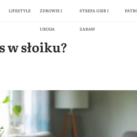
LIFESTYLE
ZDROWIE I
STREFA GIER I
PATR
URODA
ZABAW
as w słoiku?