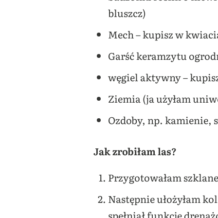
bluszcz)
Mech – kupisz w kwiaci
Garść keramzytu ogrodn
węgiel aktywny – kupisz
Ziemia (ja użyłam uniw
Ozdoby, np. kamienie, s
Jak zrobiłam las?
Przygotowałam szklane 
Następnie ułożyłam kol
spełniał funkcję drena