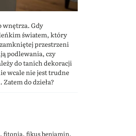
o wnętrza. Gdy
aleńkim światem, który
 zamkniętej przestrzeni
ają podlewania, czy
ależy do tanich dekoracji
e wcale nie jest trudne
. Zatem do dzieła?
 fitonia, fikus benjamin,