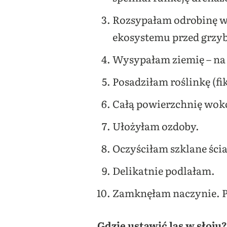
Rozsypałam odrobinę w
ekosystemu przed grzyb
Wysypałam ziemię – na 
Posadziłam roślinkę (fi
Całą powierzchnię wok
Ułożyłam ozdoby.
Oczyściłam szklane ści
Delikatnie podlałam.
Zamknęłam naczynie. Pr
Gdzie ustawić las w słoju?