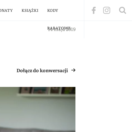
ONATY
KSIĄŻKI
KODY
RABATOWE
14 maja 2019
Dołącz do konwersacji