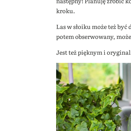
następny! Planuję zrobić k
kroku.
Las w słoiku może też by
potem obserwowany, może 
Jest też pięknym i orygina