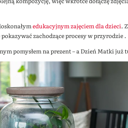
olejną kompozycję, więc wkrótce dołączę zdjęcia
ć doskonałym
edukacyjnym zajęciem dla dzieci
. 
pokazywać zachodzące procesy w przyrodzie .
lnym pomysłem na prezent – a Dzień Matki już t