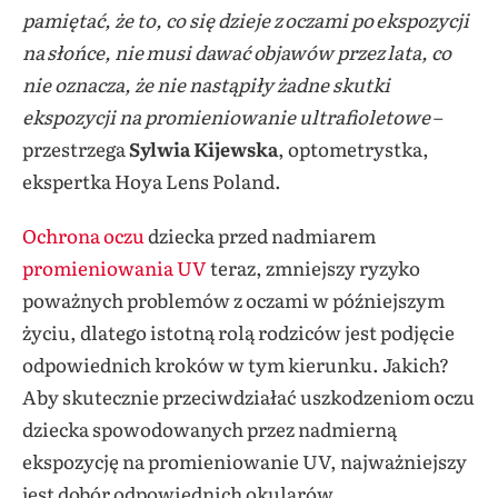
pamiętać, że to, co się dzieje z oczami po ekspozycji
na słońce, nie musi dawać objawów przez lata, co
nie oznacza, że nie nastąpiły żadne skutki
ekspozycji na promieniowanie ultrafioletowe
–
przestrzega
Sylwia Kijewska
, optometrystka,
ekspertka Hoya Lens Poland.
Ochrona oczu
dziecka przed nadmiarem
promieniowania UV
teraz, zmniejszy ryzyko
poważnych problemów z oczami w późniejszym
życiu, dlatego istotną rolą rodziców jest podjęcie
odpowiednich kroków w tym kierunku. Jakich?
Aby skutecznie przeciwdziałać uszkodzeniom oczu
dziecka spowodowanych przez nadmierną
ekspozycję na promieniowanie UV, najważniejszy
jest dobór odpowiednich okularów