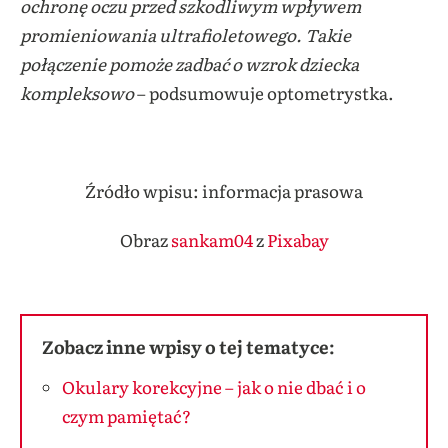
ochronę oczu przed szkodliwym wpływem
promieniowania ultrafioletowego. Takie
połączenie pomoże zadbać o wzrok dziecka
kompleksowo
– podsumowuje optometrystka.
Źródło wpisu: informacja prasowa
Obraz
sankam04
z
Pixabay
Zobacz inne wpisy o tej tematyce:
Okulary korekcyjne – jak o nie dbać i o
czym pamiętać?