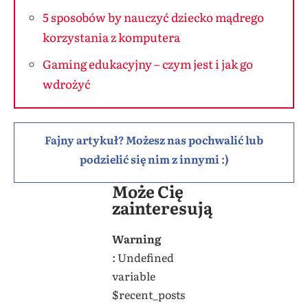
5 sposobów by nauczyć dziecko mądrego
korzystania z komputera
Gaming edukacyjny – czym jest i jak go
wdrożyć
Fajny artykuł? Możesz nas pochwalić lub
podzielić się nim z innymi :)
Może Cię
zainteresują
Warning
: Undefined
variable
$recent_posts