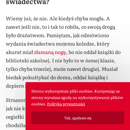
świadectwa?
Wiemy już, że nie. Ale kiedyś chyba mogła. A
nawet jeśli nie, to i tak to robiła, co swoją drogą
było draństwem. Pamiętam, jak odmówiono
wydania świadectwa mojemu koledze, który
akurat miał
złamaną nogę
, bo nie oddał książki do
biblioteki szkolnej. I nie było to w ósmej klasie,
tylko chyba trzeciej, może nawet drugiej. Musiał
biedak pokuśtykać do domu, oddać książkę i
dopiero zgłosić się po świadectwo.
Strona wykorzystuje pliki cookies. Korzystając ze
strony wyrażasz zgodę na wykorzystywanie plików
Straszono nas też, że nie dostaniemy świadectwa,
cookies.
Polityka prywatności
jak nie kupimy znaczków TPD lub nie wpłacimy
cegiełki na budowę basenu. No ale wiecie, ja
Tak, zgadzam się
chodziłam do podstawówki w PRL-u i