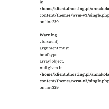
in
/home/klient.dhosting.pl/annakol
content/themes/wrm-v3/single.ph
on line
239
Warning
: foreach()
argument must
be of type
array|object,
null given in
/home/klient.dhosting.pl/annakol
content/themes/wrm-v3/single.ph
on line
239