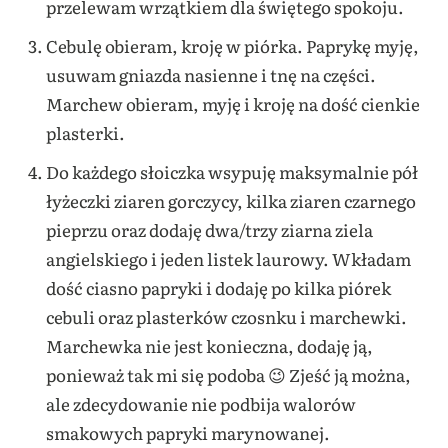
przelewam wrzątkiem dla świętego spokoju.
Cebulę obieram, kroję w piórka. Paprykę myję,
usuwam gniazda nasienne i tnę na części.
Marchew obieram, myję i kroję na dość cienkie
plasterki.
Do każdego słoiczka wsypuję maksymalnie pół
łyżeczki ziaren gorczycy, kilka ziaren czarnego
pieprzu oraz dodaję dwa/trzy ziarna ziela
angielskiego i jeden listek laurowy. Wkładam
dość ciasno papryki i dodaję po kilka piórek
cebuli oraz plasterków czosnku i marchewki.
Marchewka nie jest konieczna, dodaję ją,
ponieważ tak mi się podoba 😉 Zjeść ją można,
ale zdecydowanie nie podbija walorów
smakowych papryki marynowanej.