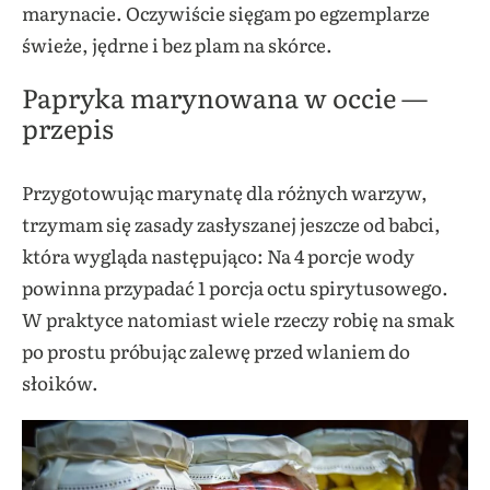
marynacie. Oczywiście sięgam po egzemplarze
świeże, jędrne i bez plam na skórce.
Papryka marynowana w occie —
przepis
Przygotowując marynatę dla różnych warzyw,
trzymam się zasady zasłyszanej jeszcze od babci,
która wygląda następująco: Na 4 porcje wody
powinna przypadać 1 porcja octu spirytusowego.
W praktyce natomiast wiele rzeczy robię na smak
po prostu próbując zalewę przed wlaniem do
słoików.