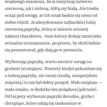
większego znaczenia, bo ja marynuję zarówno
czerwoną, jak i zieloną, żółtą czy białą. Ale trzeba
wziąć pod uwagę, że ich smak będzie się nieco od
siebie różnił. Ja zdecydowanie najbardziej lubię
czerwoną paprykę, która w zalewie octowej
nabiera charakteru. Inne kolory dodaję raczej jako
wizualne urozmaicenie, po prostu, by słoik ładnie
się prezentował, gdy daję go w prezencie.
Wybierając paprykę, warto zwrócić uwagę na
grubość jej miąższu. Niestety kiedyś pokusiłam się
o tańszą paprykę, ale raczej cienką, niespecjalnie
mięsistą i to nie był dobry pomysł. Mało miąższu —
mało smaku, w dodatku bez pożądanej jędrności.
Od tej pory wybieram papryki dorodne, grube i
chrupiące, które udają się znakomicie w