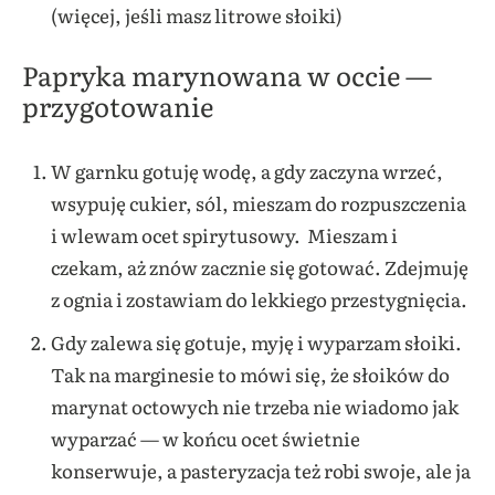
(więcej, jeśli masz litrowe słoiki)
Papryka marynowana w occie —
przygotowanie
W garnku gotuję wodę, a gdy zaczyna wrzeć,
wsypuję cukier, sól, mieszam do rozpuszczenia
i wlewam ocet spirytusowy. Mieszam i
czekam, aż znów zacznie się gotować. Zdejmuję
z ognia i zostawiam do lekkiego przestygnięcia.
Gdy zalewa się gotuje, myję i wyparzam słoiki.
Tak na marginesie to mówi się, że słoików do
marynat octowych nie trzeba nie wiadomo jak
wyparzać — w końcu ocet świetnie
konserwuje, a pasteryzacja też robi swoje, ale ja