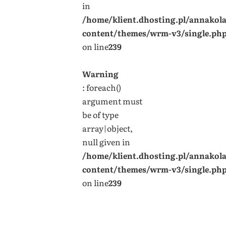
in
/home/klient.dhosting.pl/annakol
content/themes/wrm-v3/single.ph
on line
239
Warning
: foreach()
argument must
be of type
array|object,
null given in
/home/klient.dhosting.pl/annakol
content/themes/wrm-v3/single.ph
on line
239