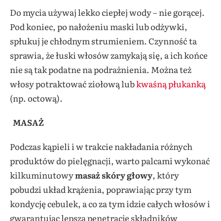
Do mycia używaj lekko ciepłej wody – nie gorącej.
Pod koniec, po nałożeniu maski lub odżywki,
spłukuj je chłodnym strumieniem. Czynność ta
sprawia, że łuski włosów zamykają się, a ich końce
nie są tak podatne na podrażnienia. Można też
włosy potraktować ziołową lub
kwaśną płukanką
(np. octową).
MASAŻ
Podczas kąpieli i w trakcie nakładania różnych
produktów do pielęgnacji, warto palcami wykonać
kilkuminutowy
masaż skóry głowy
, który
pobudzi układ krążenia, poprawiając przy tym
kondycję cebulek, a co za tym idzie całych włosów i
gwarantując lepszą penetrację składników