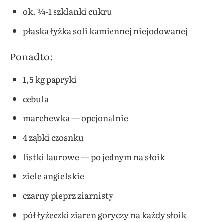
ok. ¾-1 szklanki cukru
płaska łyżka soli kamiennej niejodowanej
Ponadto:
1,5 kg papryki
cebula
marchewka — opcjonalnie
4 ząbki czosnku
listki laurowe — po jednym na słoik
ziele angielskie
czarny pieprz ziarnisty
pół łyżeczki ziaren goryczy na każdy słoik