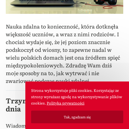
Nauka zdalna to konieczność, która dotknęła
większość uczniów, a wraz z nimi rodziców. I
chociaż wydaje się, że jej poziom znacznie
podskoczył od wiosny, to zapewne nadal w
wielu polskich domach jest ona źródłem spięć
międzypokoleniowych. Zdradzę Wam dziś
moje sposoby na to, jak wytrwać i nie
zwariować podczas nauki zdalnej.
Strona wykorzystuje pliki cookies. Korzystając ze
strony wyrażasz zgodę na wykorzystywanie plików
Trzymaj się ustalonego rytmu
cookies.
Polityka prywatności
dnia
Tak, zgadzam się
Wiadomo – trochę się zmieni, bo poranne pobudki