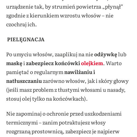
urządzenie tak, by strumień powietrza „płynął”
zgodnie z kierunkiem wzrostu włosów – nie
czochraj ich.
PIELĘGNACJA
Po umyciu włosów, zaaplikuj na nie
odżywkę
lub
maskę
i
zabezpiecz końcówki
olejkiem
. Warto
pamiętać o regularnym
nawilżaniu i
natłuszczaniu
zarówno włosów, jak i skóry głowy
(jeśli masz problem z tłustymi włosami u nasady,
stosuj olej tylko na końcówkach).
Nie zapominaj o ochronie przed uszkodzeniami
termicznymi – zanim potraktujesz włosy
rozgrzaną prostownicą, zabezpiecz je najpierw