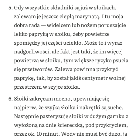
Gdy wszystkie składniki są już w słoikach,
zalewam je jeszcze ciepłą marynatą. I tu moja
dobra rada — widelcem lub nożem poruszajcie
lekko papryką w słoiku, żeby powietrze
spomiędzy jej części uciekło. Może to i wyraz
nadgorliwości, ale fakt jest taki, że im więcej
powietrza w słoiku, tym większe ryzyko psucia
się przetworów. Zalewa powinna przykryć
paprykę, tak, by został jakiś centymetr wolnej
przestrzeni w szyjce słoika.
Słoiki zakręcam mocno, upewniając się
najpierw, że szyjka słoika i nakrętki są suche.
Następnie pasteryzuję słoiki w dużym garnku z
wyłożoną na dnie ściereczką, pod przykryciem,
przez ok. 10 minut. Wody nie musi być dużo, ja