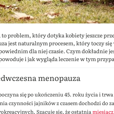
o problem, który dotyka kobiety jeszcze pr
za jest naturalnym procesem, który toczy si
powiednim dla niej czasie. Czym dokładnie j
powoduje i jak wygląda leczenie w tym przyp
edwczesna menopauza
zyna się po ukończeniu 45. roku życia i trwa k
enia czynności jajników z czasem dochodzi do 
rokreacyjnych. Szacuje się, że ostatnia
miesiącz