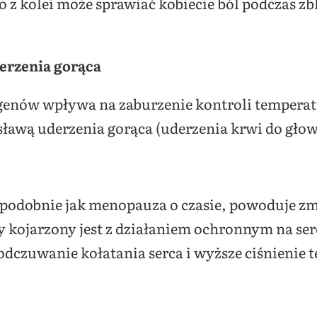
o z kolei może sprawiać kobiecie ból podczas zb
erzenia gorąca
genów wpływa na zaburzenie kontroli temperat
sławą uderzenia gorąca (uderzenia krwi do głow
odobnie jak menopauza o czasie, powoduje zm
 kojarzony jest z działaniem ochronnym na ser
odczuwanie kołatania serca i wyższe ciśnienie t