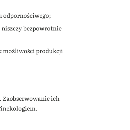
du odpornościwego;
a niszczy bezpowrotnie
ak możliwości produkcji
. Zaobserwowanie ich
 ginekologiem.