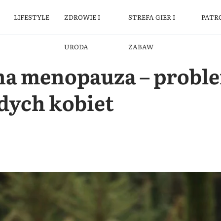
LIFESTYLE
ZDROWIE I
STREFA GIER I
PATR
URODA
ZABAW
a menopauza – proble
dych kobiet