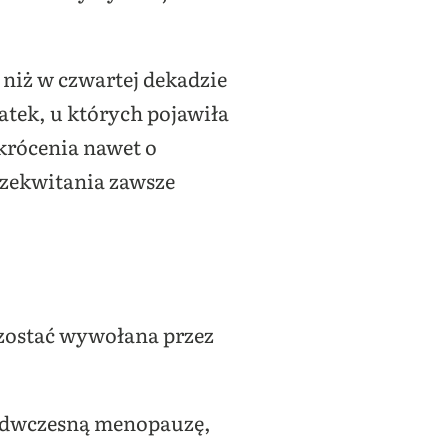
 niż w czwartej dekadzie
latek, u których pojawiła
skrócenia nawet o
rzekwitania zawsze
 zostać wywołana przez
rzedwczesną menopauzę,