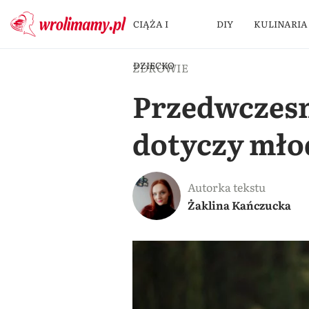
CIĄŻA I
DIY
KULINARIA
DZIECKO
ZDROWIE
Przedwczesn
dotyczy mło
Autorka tekstu
Żaklina Kańczucka