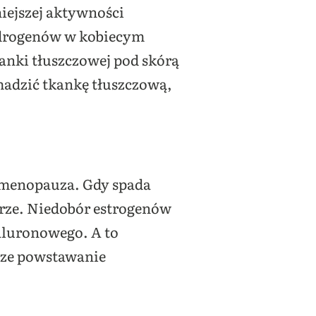
iejszej aktywności
androgenów w kobiecym
anki tłuszczowej pod skórą
madzić tkankę tłuszczową,
 menopauza. Gdy spada
rze. Niedobór estrogenów
ialuronowego. A to
bsze powstawanie