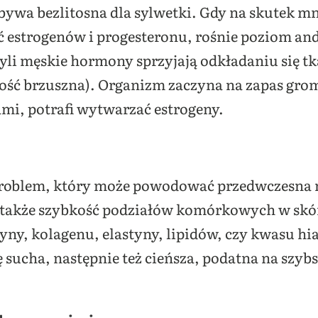
wa bezlitosna dla sylwetki. Gdy na skutek mn
ość estrogenów i progesteronu, rośnie poziom 
yli męskie hormony sprzyjają odkładaniu się tk
ość brzuszna). Organizm zaczyna na zapas gro
ami, potrafi wytwarzać estrogeny.
 problem, który może powodować przedwczesna
 także szybkość podziałów komórkowych w skó
tyny, kolagenu, elastyny, lipidów, czy kwasu h
ię sucha, następnie też cieńsza, podatna na szy