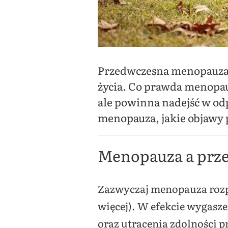
Przedwczesna menopauza t
życia. Co prawda menopau
ale powinna nadejść w od
menopauza, jakie objawy 
Menopauza a prz
Zazwyczaj menopauza rozpoc
więcej). W efekcie wygasz
oraz utracenia zdolności p