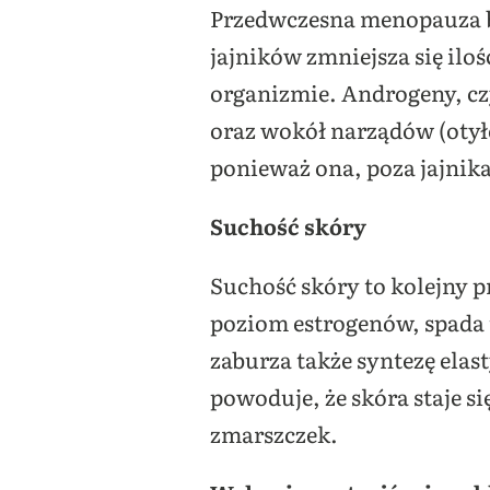
Przedwczesna menopauza by
jajników zmniejsza się il
organizmie. Androgeny, cz
oraz wokół narządów (otył
ponieważ ona, poza jajnik
Suchość skóry
Suchość skóry to kolejny
poziom estrogenów, spada
zaburza także syntezę elas
powoduje, że skóra staje s
zmarszczek.