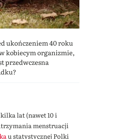
zed ukończeniem 40 roku
ę w kobiecym organizmie,
est przedwczesna
adku?
ilka lat (nawet 10 i
zatrzymania menstruacji
ka
u statystycznej Polki