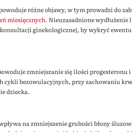
owoduje różne objawy, w tym prowadzi do zabu
eń miesięcznych
. Nieuzasadnione wydłużenie l
onsultacji ginekologicznej, by wykryć ewent
woduje zmniejszanie się ilości progesteronu 
ych cykli bezowulacyjnych, przy zachowaniu kr
ie dziecka.
pływa na zmniejszenie grubości błony śluzow