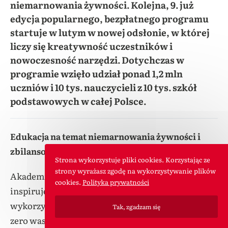
niemarnowania żywności. Kolejna, 9. już
edycja popularnego, bezpłatnego programu
startuje w lutym w nowej odsłonie, w której
liczy się kreatywność uczestników i
nowoczesność narzędzi. Dotychczas w
programie wzięło udział ponad 1,2 mln
uczniów i 10 tys. nauczycieli z 10 tys. szkół
podstawowych w całej Polsce.
Edukacja na temat niemarnowania żywności i
zbilansowanej diety nie musi być nudna
Strona wykorzystuje pliki cookies. Korzystając ze
strony wyrażasz zgodę na wykorzystywanie plików
Akademia Lubella po raz kolejny wkracza do szkół i
cookies.
Polityka prywatności
inspiruje do samodzielnego tworzenia posiłków z
wykorzystaniem
produktów zbożowych
w duchu
Tak, zgadzam się
zero waste oraz niemarnowania żywności. Do