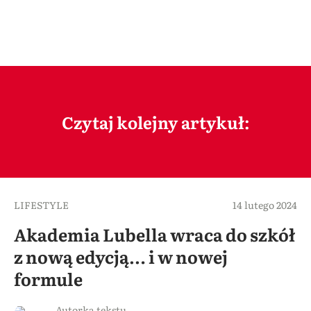
Czytaj kolejny artykuł:
LIFESTYLE
14 lutego 2024
Akademia Lubella wraca do szkół
z nową edycją… i w nowej
formule
Autorka tekstu