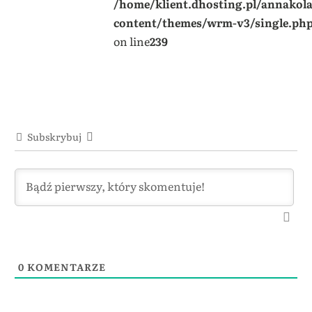
/home/klient.dhosting.pl/annakol
content/themes/wrm-v3/single.ph
on line
239
Subskrybuj
0
KOMENTARZE