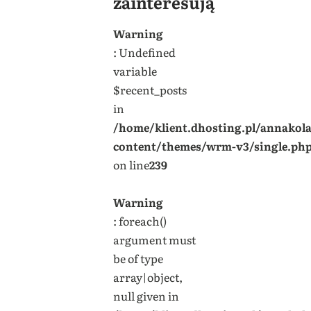
zainteresują
Warning
: Undefined
variable
$recent_posts
in
/home/klient.dhosting.pl/annakol
content/themes/wrm-v3/single.ph
on line
239
Warning
: foreach()
argument must
be of type
array|object,
null given in