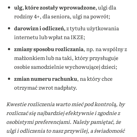
ulg, które zostały wprowadzone,
ulgi dla
rodziny 4+, dla seniora, ulgi na powrót;
darowizn i odliczeń,
z tytułu użytkowania
internetu lub wpłat na IKZE;
zmiany sposobu rozliczania
, np. na wspólny z
małżonkiem lub na taki, który przysługuje
osobie samodzielnie wychowującej dzieci;
zmian numeru rachunku
, na który chce
otrzymać zwrot nadpłaty.
Kwestie rozliczenia warto mieć pod kontrolą, by
rozliczać się najbardziej efektywnie i zgodnie z
osobistymi preferencjami. Należy pamiętać, że
ulgi i odliczenia to nasz przywilej, a świadomość