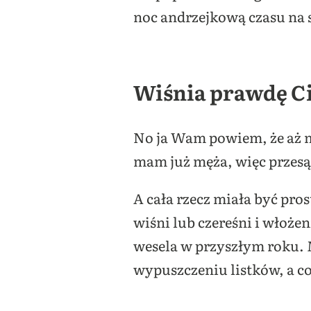
noc andrzejkową czasu na 
Wiśnia prawdę C
No ja Wam powiem, że aż mn
mam już męża, więc przesą
A cała rzecz miała być pro
wiśni lub czereśni i włoże
wesela w przyszłym roku. 
wypuszczeniu listków, a co