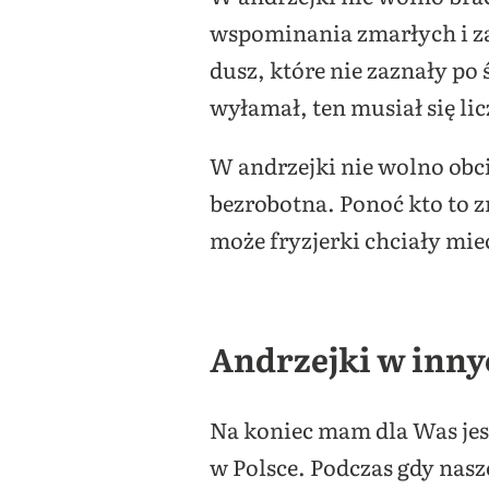
wspominania zmarłych i za
dusz, które nie zaznały po 
wyłamał, ten musiał się l
W andrzejki nie wolno obci
bezrobotna. Ponoć kto to zr
może fryzjerki chciały mie
Andrzejki w inny
Na koniec mam dla Was jesz
w Polsce. Podczas gdy nasz