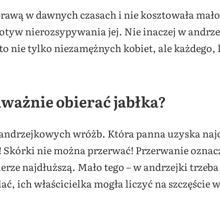
prawą w dawnych czasach i nie kosztowała mało
tyw nierozsypywania jej. Nie inaczej w andrze
to nie tylko niezamężnych kobiet, ale każdego, 
uważnie obierać jabłka?
 andrzejkowych wróżb. Która panna uzyska najd
 Skórki nie można przerwać! Przerwanie oznacz
ierze najdłuższą. Mało tego – w andrzejki trzeba 
elać, ich właścicielka mogła liczyć na szczęście 