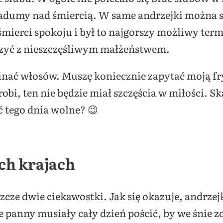
dumy nad śmiercią. W same andrzejki można s
śmierci spokoju i był to najgorszy możliwy term
iczyć z nieszczęśliwym małżeństwem.
nać włosów. Muszę koniecznie zapytać moją fryz
obi, ten nie będzie miał szczęścia w miłości. Sk
ć tego dnia wolne? 😉
ch krajach
cze dwie ciekawostki. Jak się okazuje, andrzej
e panny musiały cały dzień pościć, by we śnie 