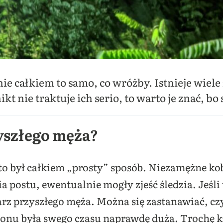
ie całkiem to samo, co wróżby. Istnieje wie
ikt nie traktuje ich serio, to warto je znać, b
yszłego męża?
 to był całkiem „prosty” sposób. Niezamężne kob
postu, ewentualnie mogły zjeść śledzia. Jeśli
rz przyszłego męża. Można się zastanawiać, czy
onu była swego czasu naprawdę duża. Trochę kłó