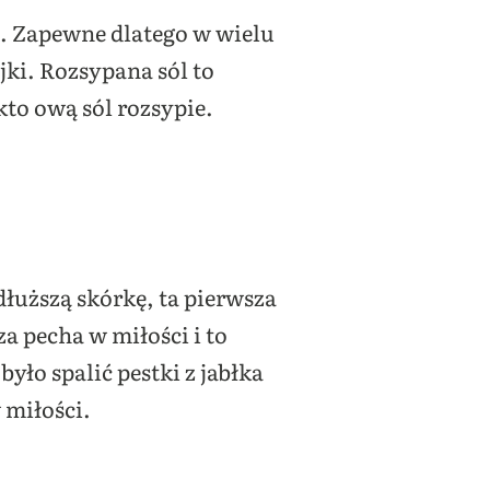
. Zapewne dlatego w wielu
jki. Rozsypana sól to
kto ową sól rozsypie.
łuższą skórkę, ta pierwsza
a pecha w miłości i to
było spalić pestki z jabłka
w miłości.