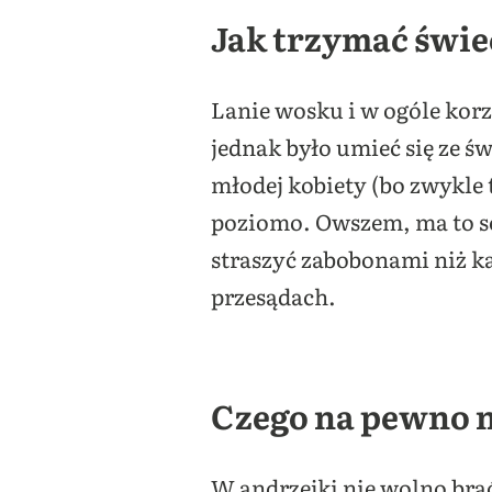
Jak trzymać świe
Lanie wosku i w ogóle korz
jednak było umieć się ze 
młodej kobiety (bo zwykle 
poziomo. Owszem, ma to se
straszyć zabobonami niż k
przesądach.
Czego na pewno n
W andrzejki nie wolno brać