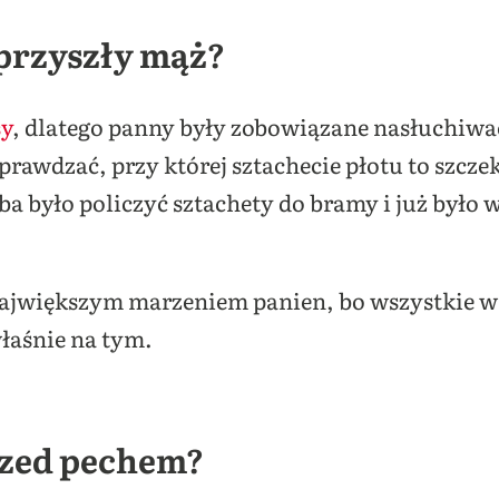
przyszły mąż?
sy
, dlatego panny były zobowiązane nasłuchiwa
sprawdzać, przy której sztachecie płotu to szcz
ba było policzyć sztachety do bramy i już było 
.
ajwiększym marzeniem panien, bo wszystkie wr
łaśnie na tym.
przed pechem?