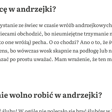
cę w andrzejki?
ystanie ze świec w czasie wróżb andrzejkowych 
świecami obchodzić, bo nieumiejętne trzymanie 
to one wróżą) pecha. O co chodzi? Ano o to, że
ns, bo wówczas wosk skapnie na podłogę lub na
azać po prostu uważać. Mam wrażenie, że ten m
ie wolno robić w andrzejki?
 ślubu! W ogóle nie polecało się brać ślubów w 