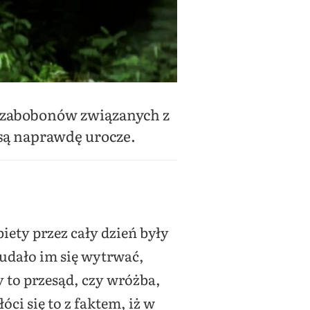
le zabobonów związanych z
o są naprawdę urocze.
iety przez cały dzień były
 udało im się wytrwać,
 to przesąd, czy wróżba,
ci się to z faktem, iż w