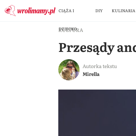
CIĄŻA I
DIY
KULINARIA
DZIECKO
KULTURA
Przesądy an
Autorka tekstu
Mirella