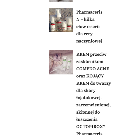
Pharmaceris
N – kilka
słów o serii
dla cery
naczyniowej
KREM przeciw
zaskórnikom
COMEDO ACNE
oraz KOJĄCY
KREM do twarzy
dla skóry
łojotokowej,
zaczerwienionej,
skłonnej do
łuszczenia
OCTOPIROX®
Pharmaceris