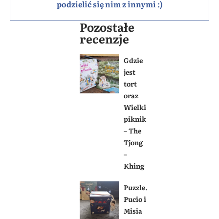
podzielić się nim z innymi :)
Pozostałe
recenzje
Gdzie
jest
tort
oraz
Wielki
piknik
– The
Tjong
–
Khing
Puzzle.
Pucio i
Misia