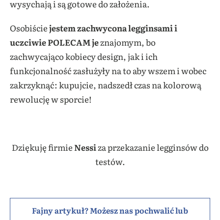
wysychają i są gotowe do założenia.
Osobiście
jestem zachwycona legginsami i
uczciwie POLECAM je
znajomym, bo
zachwycająco kobiecy design, jak i ich
funkcjonalność zasłużyły na to aby wszem i wobec
zakrzyknąć: kupujcie, nadszedł czas na kolorową
rewolucję w sporcie!
Dziękuję firmie
Nessi
za przekazanie legginsów do
testów.
Fajny artykuł? Możesz nas pochwalić lub