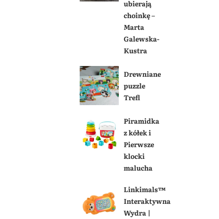
ubierają
choinkę –
Marta
Galewska-
Kustra
Drewniane
puzzle
Trefl
Piramidka
z kółek i
Pierwsze
klocki
malucha
Linkimals™
Interaktywna
Wydra |