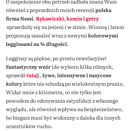
O zaspokojenie obu potrzeb zadbała znana Wam
również z poprzednich moich recenzji
polska
firma Nessi
.
Rękawiczki
,
komin
i
getry
sprawdziły się na jesieni i w zimie. Wiosną i latem
proponuję zaszaleć wraz z nowymi
kolorowymi
legginsami na ¾ długości
.
Legginsy są piękne, po prostu rewelacyjne!
Fantastyczny wzór
(do wyboru kilka różnych,
sprawdź
tutaj
),
żywe, intensywne i nasycone
kolory
które nie schodzą po wielokrotnym praniu.
Widać mnie z kilometra, co nie tylko jest
powodem do odczuwania satysfakcji z własnego
wyglądu, ale również wpływa na bezpieczeństwo,
bo biegacz musi być widoczny z daleka dla innych
uczestników ruchu.