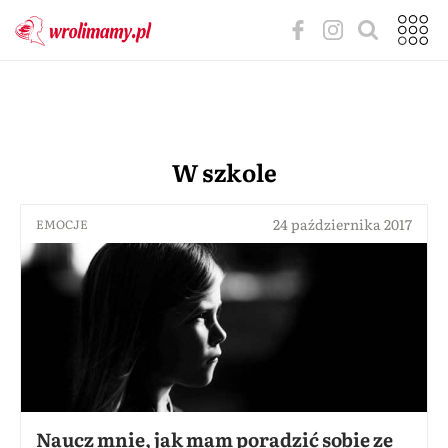
W szkole
24 października 2017
EMOCJE
Naucz mnie, jak mam poradzić sobie ze