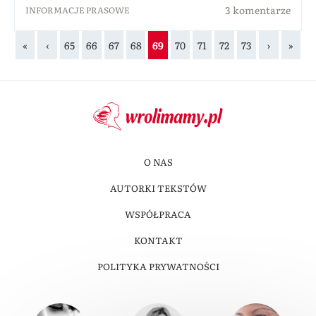
3 komentarze
INFORMACJE PRASOWE
«
‹
65
66
67
68
69
70
71
72
73
›
»
O NAS
AUTORKI TEKSTÓW
WSPÓŁPRACA
KONTAKT
POLITYKA PRYWATNOŚCI